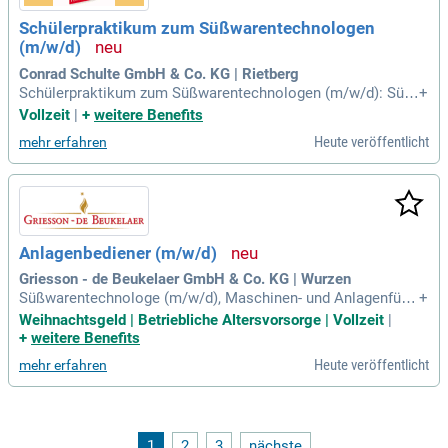
Schülerpraktikum zum Süßwarentechnologen
(m/w/d)
Conrad Schulte GmbH & Co. KG | Rietberg
Schülerpraktikum zum Süßwarentechnologen (m/w/d): Süß
+
warentechnologen und -technologinnen beschicken, steuern
Vollzeit
|
+
weitere Benefits
und überwachen Maschinen und Anlagen.
Heute veröffentlicht
mehr erfahren
Anlagenbediener (m/w/d)
Griesson - de Beukelaer GmbH & Co. KG | Wurzen
Süßwarentechnologe (m/w/d), Maschinen- und Anlagenführ
+
er (m/w/d) oder vergleichbare Qualifikation Berufserfahrung
Weihnachtsgeld | Betriebliche Altersvorsorge | Vollzeit
|
im Lebensmittelbereich und bei der Bedienung von Produkti
+
weitere Benefits
onsmaschinen wünschenswert Gute PC-Kenntnisse Selbsts
Heute veröffentlicht
mehr erfahren
tändiges und verantwortungsvolles
1
2
3
nächste