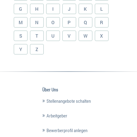
G
H
I
J
K
L
M
N
O
P
Q
R
S
T
U
V
W
X
Y
Z
Über Uns
Stellenangebote schalten
Arbeitgeber
Bewerberprofil anlegen