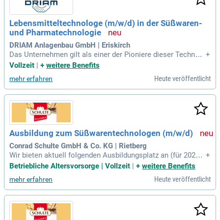
Die Praktikumsdauer ist flexibel und ermöglicht wertvolle Ei
nblicke in verschiedene Arbeitsbereiche. Unter der Anleitun
Lebensmitteltechnologe (m/w/d) in der Süßwaren-
g erfahrener Kolleginnen und Kollegen sammeln Praktikante
und Pharmatechnologie
n praktische Erfahrungen und arbeiten aktiv an verantwortun
gsvollen Projekten. Entdecke jetzt spannende Perspektiven
DRIAM Anlagenbau GmbH | Eriskirch
in der Süßwarenindustrie bei Zentis!
Das Unternehmen gilt als einer der Pioniere dieser Technolo
+
gie und ist insbesondere in den Bereichen Lebensmittel-/Sü
Vollzeit
|
+
weitere Benefits
ßwarenproduktion sowie Pharmaindustrie als Marktführer e
Heute veröffentlicht
mehr erfahren
tabliert.
Ausbildung zum Süßwarentechnologen (m/w/d)
Conrad Schulte GmbH & Co. KG | Rietberg
Wir bieten aktuell folgenden Ausbildungsplatz an (für 2026):
+
Süßwarentechnologe (m/w/d): Süßwarentechnologen und -t
Betriebliche Altersvorsorge | Vollzeit
|
+
weitere Benefits
echnologinnen beschicken, steuern und überwachen Maschi
Heute veröffentlicht
mehr erfahren
nen und Anlagen.