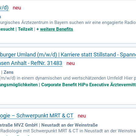
w/d)
n
rurgisches Ärztezentrum in Bayern suchen wir eine engagierte Radio
 3.000 MRT-Untersuchungen jährlich durch, mit einem Fokus auf musk
esucht | Teilzeit
|
+
weitere Benefits
nd übernimmst die fachärztliche Befundung in einem Teilzeitumfan
skuloskelettalen MRT-Untersuchungen verantwortlich. Der Austausc
senziell. Werde Teil unserer dynamischen Praxis und gestalte die pa
urger Umland (m/w/d) | Karriere statt Stillstand - Span
sen Anhalt - RefNr. 31483
 | Zens
(m/w/d) in einem dynamischen und wertschätzenden Umfeld! Hier p
it. Genießen Sie die Sicherheit eines etablierten Trägers und nutz
dungsmöglichkeiten | Corporate Benefit HiPo Executive Ärztevermitt
öglicht flexibles Arbeiten im ambulanten und klinischen Bereich, id
hmen Sie Verantwortung und entwickeln Sie sich fachlich sowie pers
d medizinische Qualität fördert – Ihre Karriere wartet auf Sie!
ologie – Schwerpunkt MRT & CT
nstraße MVZ GmbH | Neustadt an der Weinstraße
r Radiologie mit Schwerpunkt MRT & CT in Neustadt an der Weinstr