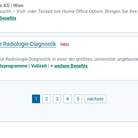
s KG | Wien
ucht – Voll- oder Teilzeit mit Home Office Option. Bringen Sie Ihre 
estalten Sie aktiv unsere Zukunft mit!
Benefits
r Radiologie-Diagnostik
ür Radiologie-Diagnostik in einer der größten, universitär angebun
entralösterreich mit – bei uns steht der Mensch im Mittelpunkt.
tsprogramme | Vollzeit
|
+
weitere Benefits
1
2
3
4
5
nächste