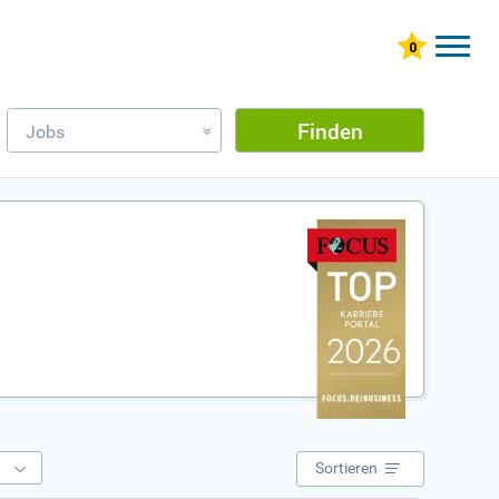
Finden
Jobs
»
e
Sortieren