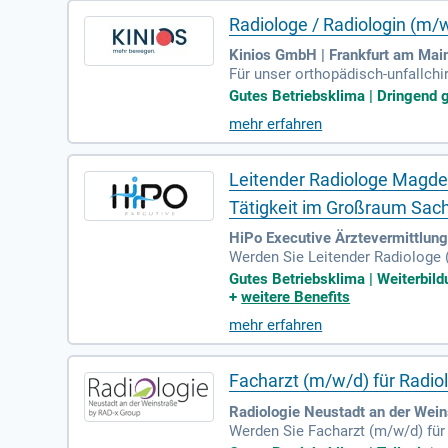
Radiologe / Radiologin (m/
Kinios GmbH | Frankfurt am Mai
Für unser orthopädisch-unfallchi
n unserer Praxis führen wir über
Gutes Betriebsklima | Dringend g
e MRT-Untersuchungen vor Ort u
mehr erfahren
ist du für die Befundung der mu
allchirurgischen Ärzteteam ist es
Leitender Radiologe Magdeb
Tätigkeit im Großraum Sach
HiPo Executive Ärztevermittlung
Werden Sie Leitender Radiologe 
gen und kollegialer Zusammenarbe
Gutes Betriebsklima | Weiterbil
öglichkeiten. Diese Position erm
+
weitere Benefits
elbst gestalten möchten. Überne
mehr erfahren
erne Radiologie, die Teamgeist un
Facharzt (m/w/d) für Radi
Radiologie Neustadt an der Wei
Werden Sie Facharzt (m/w/d) fü