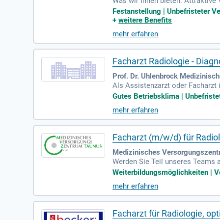
Was wir Ihnen bieten: Attraktive
estangestellter Arzt/Ärztin und b
Festanstellung | Unbefristeter V
+
weitere Benefits
mehr erfahren
Facharzt Radiologie - Diag
Prof. Dr. Uhlenbrock Medizinisc
Als Assistenzarzt oder Facharzt 
unserem Team zählen Sie als Me
Gutes Betriebsklima | Unbefristet
radiologischer Untersuchungen w
mehr erfahren
teilungen und medizinischem Pers
Wenn Sie Ihr Medizinstudium und 
g.
Facharzt (m/w/d) für Radio
Medizinisches Versorgungszent
Werden Sie Teil unseres Teams 
us bietet Ihnen eine exzellente 
Weiterbildungsmöglichkeiten | Vo
die umfassende Versorgung von 
mehr erfahren
ld mit einem breiten Spektrum a
für die Hochtaunuskliniken. Bewer
Facharzt für Radiologie, opt