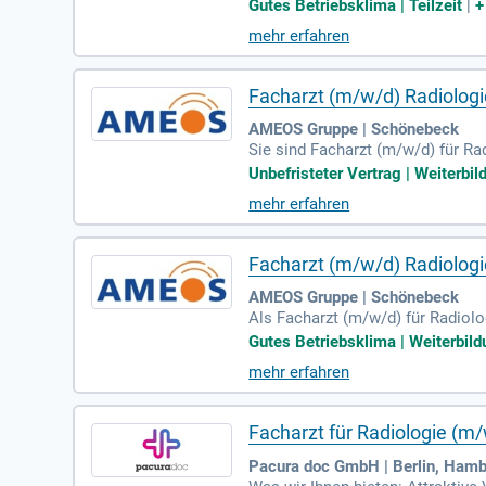
Zentrum erwartet Sie ein engagi
Gutes Betriebsklima | Teilzeit
|
sche Arbeit zu leisten und Veran
mehr erfahren
ellen Radiologie und Mammadiagno
tzt und gestalten Sie Ihre berufli
Facharzt (m/w/d) Radiologi
AMEOS Gruppe | Schönebeck
Sie sind Facharzt (m/w/d) für Ra
eine unbefristete Stelle im amb
Unbefristeter Vertrag | Weiterbil
nder Verfahren wie Röntgen, CT, 
mehr erfahren
ge, patientenorientierte Versorg
er Ausbildung von Kollegen mitz
Facharzt (m/w/d) Radiologi
AMEOS Gruppe | Schönebeck
Als Facharzt (m/w/d) für Radiolo
Patienten. Zu Ihren Aufgaben ge
Gutes Betriebsklima | Weiterbild
e interdisziplinäre Zusammenarbe
mehr erfahren
undierte Kenntnisse in der Radi
Aufgaben und zahlreiche Möglich
Zukunft der radiologischen Verso
Facharzt für Radiologie (m/
Pacura doc GmbH | Berlin, Hambu