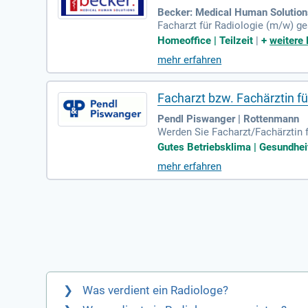
Becker: Medical Human Solution
Facharzt für Radiologie (m/w) ges
ie und Strahlentherapie ein und g
Homeoffice | Teilzeit
|
+
weitere 
mehr erfahren
Facharzt bzw. Fachärztin fü
Pendl Piswanger | Rottenmann
Werden Sie Facharzt/Fachärztin f
e die Gesundheitsversorgung in Z
Gutes Betriebsklima | Gesundhei
mehr erfahren
Was verdient ein Radiologe?