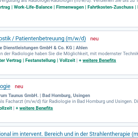
 Vergütung als Radiologe/Radiologin (m/w/d): Verdienen Sie bis zu 
is zu 110 Euro pro Stunde als Vertretungsarzt/Vertretungsärztin.
ertrag | Work-Life-Balance | Firmenwagen | Fahrtkosten-Zuschuss | B
nostik / Patientenbetreuung (m/w/d)
he Dienstleistungen GmbH & Co. KG | Ahlen
in der Radiologie haben Sie die Möglichkeit, mit modernster Technik 
nsch, der einen bedeutenden Unterschied macht. Zu Ihren Aufgabe
er Vertrag | Festanstellung | Vollzeit
|
+
weitere Benefits
ie MRT, Röntgen und CT. Sie beraten und betreuen Patienten fachär
onal zusammen. Die Einhaltung höchster Qualitäts- und Sicherheits
Ihre Facharztausbildung in der Radiologie erfolgreich abgeschloss
logie
rum Taunus GmbH. | Bad Homburg, Usingen
als Facharzt (m/w/d) für Radiologie in Bad Homburg und Usingen.
Geräteausstattung, einschließlich modernster MRT- und CT-Technologi
llzeit
|
+
weitere Benefits
stationären und ambulanten Patienten – rund um die Uhr. Nutzen S
n Untersuchungsmöglichkeiten zu arbeiten. Unser Team gewährleiste
ben Sie sich jetzt und gestalten Sie die Zukunft der Radiologie akti
ional im intervent. Bereich und in der Strahlentherapie (