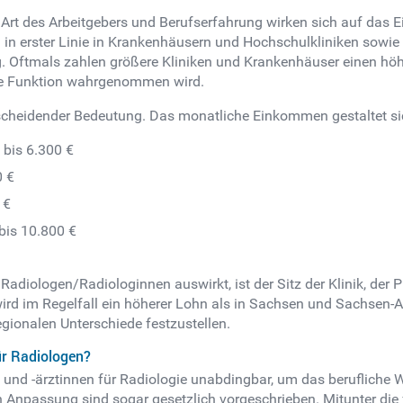
, Art des Arbeitgebers und Berufserfahrung wirken sich auf da
 in erster Linie in Krankenhäusern und Hochschulkliniken sowie 
g. Oftmals zahlen größere Kliniken und Krankenhäuser einen hö
de Funktion wahrgenommen wird.
ntscheidender Bedeutung. Das monatliche Einkommen gestaltet sic
 bis 6.300 €
0 €
 €
bis 10.800 €
 Radiologen/Radiologinnen auswirkt, ist der Sitz der Klinik, der 
d im Regelfall ein höherer Lohn als in Sachsen und Sachsen-An
gionalen Unterschiede festzustellen.
ür Radiologen?
 und -ärztinnen für Radiologie unabdingbar, um das berufliche
 Anpassung sind sogar gesetzlich vorgeschrieben. Mitunter di