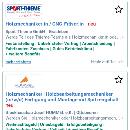
tze tolle Arbeitnehmerrabatte sowie flexible Lohnabschlags
zahlungen!
Holzmechaniker:in / CNC-Fräser:in
Sport-Thieme GmbH | Grasleben
Werde Teil des Thieme-Teams als Holzmechaniker:in oder
+
CNC-Fräser:in in Grasleben! Wir suchen talentierte Fachkräf
Festanstellung | Unbefristeter Vertrag | Arbeitskleidung |
te, die Freude am Bau von Sportgeräten für Schulen und Ver
Fahrtkosten-Zuschuss | Gutes Betriebsklima
|
eine haben. Mit bereits vorhandener Erfahrung in der CNC-T
+
weitere Benefits
echnik bist du die perfekte Ergänzung für unser Team. Du er
Heute veröffentlicht
mehr erfahren
hältst eine fundierte Einarbeitung sowie einen sicheren Arbe
itsplatz in einem erfolgreichen Familienunternehmen. Zude
m bieten wir dir eine attraktive Vergütung, einschließlich ein
es garantierten 13. Monatsgehalts. Bewirb dich jetzt und sta
rte deine Karriere bei uns!
Holzmechaniker | Holzbearbeitungsmechaniker
(m/w/d) ️Fertigung und Montage mit Spitzengehalt
Blockhausbau Josef HUMMEL e.K. | Ottobeuren
Werden Sie Holzmechaniker oder Holzbearbeitungsmechani
+
ker (m/w/d) und profitieren Sie von einer attraktiven Vergütu
Weihnachtsgeld | Urlaubsgeld | Erfolgsbeteiligung |
ng und individuellen Entwicklungsmöglichkeiten. Bei uns er
Unbefristeter Vertrag | Vollzeit
|
+
weitere Benefits