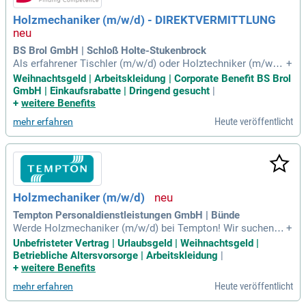
Holzmechaniker (m/w/d) - DIREKTVERMITTLUNG
BS Brol GmbH | Schloß Holte-Stukenbrock
Als erfahrener Tischler (m/w/d) oder Holztechniker (m/w/d)
+
bringen Sie wertvolle Kompetenzen mit. Sie besitzen eine si
Weihnachtsgeld | Arbeitskleidung | Corporate Benefit BS Brol
chere EDV- und technische Orientierung, gepaart mit analyti
GmbH | Einkaufsrabatte | Dringend gesucht
|
schem Denken, um Herausforderungen effizient zu meister
+
weitere Benefits
n. Flexibilität und die Bereitschaft zur 2- bis 3-Schichtarbeit
Heute veröffentlicht
mehr erfahren
zeichnen Sie aus, während Zuverlässigkeit und Teamgeist fü
r Sie selbstverständlich sind. Profitieren Sie von persönliche
r Betreuung und attraktiver Vergütung inklusive Prämien und
Zuschlägen. Unsere langfristigen, wohnortsnahen Einsatzm
öglichkeiten garantieren eine gut organisierte Einarbeitung.
Entwickeln Sie Ihre Karriere in einem innovativen Umfeld, da
Holzmechaniker (m/w/d)
s Ihr Engagement wertschätzt und fördert.
Tempton Personaldienstleistungen GmbH | Bünde
Werde Holzmechaniker (m/w/d) bei Tempton! Wir suchen a
+
b sofort engagierte Unterstützung in Vollzeit. Profitiere von
Unbefristeter Vertrag | Urlaubsgeld | Weihnachtsgeld |
einem unbefristeten Arbeitsverhältnis und dem vollen Schut
Betriebliche Altersvorsorge | Arbeitskleidung
|
z des Tarifvertrags. Genieße bis zu 30 Tage Urlaub, Urlaubsg
+
weitere Benefits
eld und Weihnachtsgeld sowie eine betriebliche Altersvorso
Heute veröffentlicht
mehr erfahren
rge. Deine Aufgaben umfassen die Bedienung und Einrichtun
g von Holzbearbeitungsmaschinen. Bewirb dich jetzt und nu