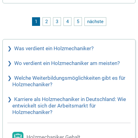
gung einer breiten Produktpalette, von Fußböden bis Möbelk
lappen. Während deines ersten Ausbildungsjahres eignest d
u dir umfassendes Wissen über Holzwerkstoffe und deren V
erarbeitung an. Praktische Erfahrung sammelst du wöchentl
1
2
3
4
5
nächste
ich in unserer Fertigung. Im zweiten Jahr vertiefst du deine
Kenntnisse in der Lehrwerkstatt durch spannende Projekte u
nd lernst alles über Planung, Einrichtung und Instandhaltung
von Maschinen.
Was verdient ein Holzmechaniker?
Wo verdient ein Holzmechaniker am meisten?
Welche Weiterbildungsmöglichkeiten gibt es für
Holzmechaniker?
Karriere als Holzmechaniker in Deutschland: Wie
entwickelt sich der Arbeitsmarkt für
Holzmechaniker?
Holzmechaniker Gehalt