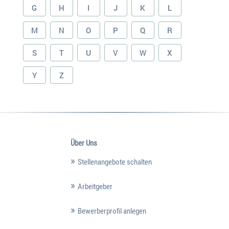
G
H
I
J
K
L
M
N
O
P
Q
R
S
T
U
V
W
X
Y
Z
Über Uns
Stellenangebote schalten
Arbeitgeber
Bewerberprofil anlegen