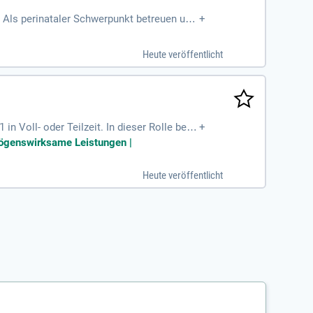
Als perinataler Schwerpunkt betreuen und
+
Heute veröffentlicht
 Voll- oder Teilzeit. In dieser Rolle begl
+
 gestalten die Geburtshilfe aktiv und arbei
rmögenswirksame Leistungen |
ie Organisationstalent und Empathie sin
sonderzahlung und einem Zuschuss zum hvv J
Heute veröffentlicht