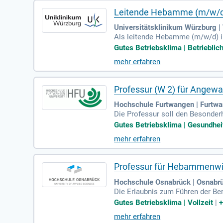
Leitende Hebamme (m/w/d)
Universitätsklinikum Würzburg |
Als leitende Hebamme (m/w/d) in
hie und Durchsetzungsstärke füh
Gutes Betriebsklima | Betrieblich
terin wohl und gefördert fühlt. Z
mehr erfahren
rt. In Ihrer Rolle moderieren Si
kation ist unerlässlich; daher 
Professur (W 2) für Ange
Hochschule Furtwangen | Furtw
Die Professur soll den Besonde
g tragen.
Gutes Betriebsklima | Gesundhei
mehr erfahren
Professur für Hebammenwi
Hochschule Osnabrück | Osnabr
Die Erlaubnis zum Führen der Be
nahme der staatlichen Prüfung
Gutes Betriebsklima | Vollzeit
|
mehr erfahren