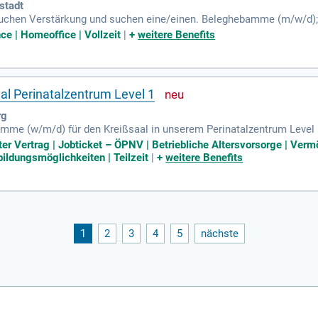
stadt
chen Verstärkung und suchen eine/einen. Beleghebamme (m/w/d); 
l schwangere Frauen ab der 32. Schwangerschaftswoche.
ce | Homeoffice | Vollzeit
|
+
weitere Benefits
 Perinatalzentrum Level 1
rg
me (w/m/d) für den Kreißsaal in unserem Perinatalzentrum Level 1 in
de und unterstützen Familien vor, während und nach der Geburt. Sie
eter Vertrag | Jobticket – ÖPNV | Betriebliche Altersvorsorge | Ve
 Team zusammen. Eine abgeschlossene Ausbildung als Hebamme sow
ldungsmöglichkeiten | Teilzeit
|
+
weitere Benefits
 unbefristetes Arbeitsverhältnis mit attraktiver Vergütung, Jahres
t und werden Sie Teil unseres motivierten Teams!
1
2
3
4
5
nächste