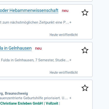
lfe oder Hebammenwissenschaft
t zum nächstmöglichen Zeitpunkt eine Pro
+
senschaft Ihr Tätigkeitsspektrum
Heute veröffentlicht
da in Gelnhausen
Fulda in Gelnhausen, 7 Semester, Studien
+
Heute veröffentlicht
urg, Braunschweig
uenzentrierte Geburtshilfe priorisiert. Uns
+
ebammen und Entbindungspfleger wirken hie
 Christiane Erxleben GmbH | Vollzeit
|
großen Wert auf sorgfältige Dokumentation