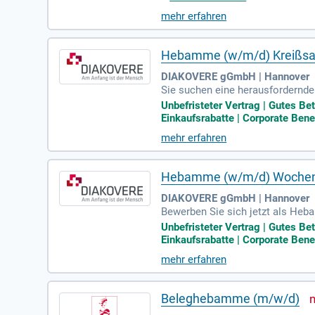
und Zusammenarbeit mit der Neona
mehr erfahren
zt und gestalten Sie das Leben vo
Hebamme (w/m/d) Kreißsa
DIAKOVERE gGmbH | Hannover
Sie suchen eine herausfordernde
stellen an, inklusive Wechselsch
Unbefristeter Vertrag | Gutes Be
r gesamten Geburt. Ihre Aufgab
Einkaufsrabatte | Corporate Ben
en. Eine enge Zusammenarbeit m
mehr erfahren
Sie sich jetzt – wir freuen uns 
Hebamme (w/m/d) Wochenb
DIAKOVERE gGmbH | Hannover
Bewerben Sie sich jetzt als Heba
llen in einem renommierten Peri
Unbefristeter Vertrag | Gutes Be
iduelle Stillberatung. Unser Tea
Einkaufsrabatte | Corporate Ben
nspezifische Untersuchungen dur
mehr erfahren
d tragen Sie zur Qualitätssicherun
Beleghebamme (m/w/d)