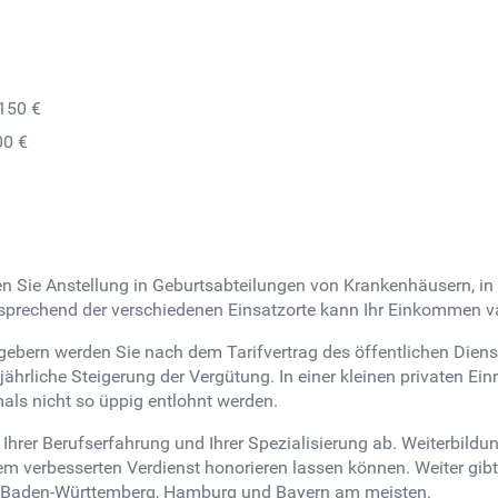
.150 €
00 €
n Sie Anstellung in Geburtsabteilungen von Krankenhäusern, i
prechend der verschiedenen Einsatzorte kann Ihr Einkommen va
tgebern werden Sie nach dem Tarifvertrag des öffentlichen Die
ährliche Steigerung der Vergütung. In einer kleinen privaten Ein
ls nicht so üppig entlohnt werden.
Ihrer Berufserfahrung und Ihrer Spezialisierung ab. Weiterbild
em verbesserten Verdienst honorieren lassen können. Weiter gib
, Baden-Württemberg, Hamburg und Bayern am meisten.