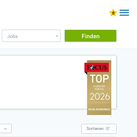
Finden
Jobs
»
e
Sortieren