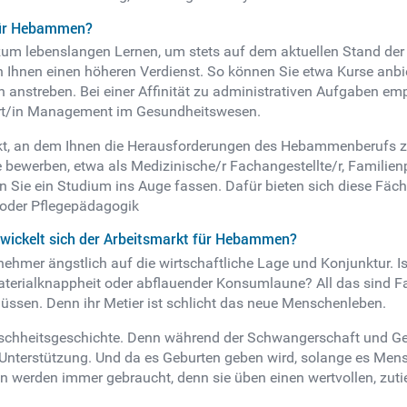
 für Hebammen?
 zum lebenslangen Lernen, um stets auf dem aktuellen Stand de
 Ihnen einen höheren Verdienst. So können Sie etwa Kurse anbi
 anstreben. Bei einer Affinität zu administrativen Aufgaben empf
irt/in Management im Gesundheitswesen.
t, an dem Ihnen die Herausforderungen des Hebammenberufs zu 
ewerben, etwa als Medizinische/r Fachangestellte/r, Familienp
en Sie ein Studium ins Auge fassen. Dafür bieten sich diese Fäch
oder Pflegepädagogik
twickelt sich der Arbeitsmarkt für Hebammen?
ehmer ängstlich auf die wirtschaftliche Lage und Konjunktur. Is
Materialknappheit oder abflauender Konsumlaune? All das sind
üssen. Denn ihr Metier ist schlicht das neue Menschenleben.
nschheitsgeschichte. Denn während der Schwangerschaft und Geb
 Unterstützung. Und da es Geburten geben wird, solange es Mens
werden immer gebraucht, denn sie üben einen wertvollen, zutie