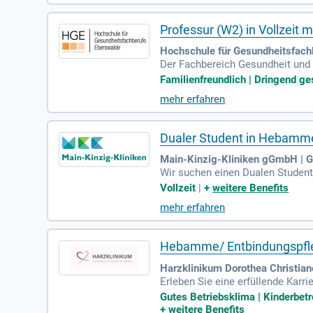
Professur (W2) in Vollzei
Hochschule für Gesundheitsfach
Der Fachbereich Gesundheit und
fessur (W2) in Vollzeit mit de
Familienfreundlich | Dringend ges
mehr erfahren
Dualer Student in Hebamme
Main-Kinzig-Kliniken gGmbH | G
Wir suchen einen Dualen Studen
start 01.10.2026.
Vollzeit
|
+
weitere Benefits
mehr erfahren
Hebamme/ Entbindungspfleg
Harzklinikum Dorothea Christian
Erleben Sie eine erfüllende Karri
ere Einrichtungen bieten eine f
Gutes Betriebsklima | Kinderbetr
r aktiv bei geburtshilflichen Ma
+
weitere Benefits