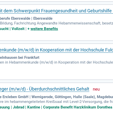
t mit dem Schwerpunkt Frauengesundheit und Geburtshi
berufe Eberswalde | Eberswalde
 Bildung, Fachrichtung Angewandte Hebammenwissenschaft, besetz
m Schwerpunkt Frauengesundheit und Geburtshilfe oder Hebammenwis
ucht | Vollzeit
|
+
weitere Benefits
nkunde (m/w/d) in Kooperation mit der Hochschule Ful
elnhausen bei Frankfurt
ten in Hebammenkunde (m/w/d) in Kooperation mit der Hochschule 
er (m/w/d) - Überdurchschnittliches Gehalt
e Erxleben GmbH | Wernigerode, Göttingen, Halle (Saale), Magdeb
ere im hebammengeleiteten Kreißsaal mit Level-2-Versorgung, die fra
amiliäre Atmosphäre und enge Begleitung für werdende Familien. H
euung | Jobrad | Kantine | Corporate Benefit Harzklinikum Dorothea
ßnahmen mit und sorgen für einen reibungslosen Ablauf. Wir legen 