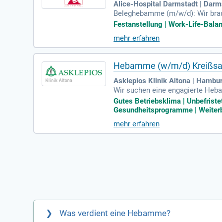
Alice-Hospital Darmstadt | Darm
Beleghebamme (m/w/d): Wir brau
entbinden wir am Alice-Hospita
Festanstellung | Work-Life-Balan
mehr erfahren
Hebamme (w/m/d) Kreißsaal
Asklepios Klinik Altona | Hambu
Wir suchen eine engagierte Hebam
eiten Sie Schwangere und Gebären
Gutes Betriebsklima | Unbefrist
ten eng mit unserem ärztlichen
Gesundheitsprogramme | Weiterbi
d Voraussetzung. Wir bieten ein
mehr erfahren
obticket. Bewerben Sie sich jetz
Was verdient eine Hebamme?