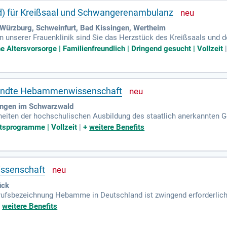
 für Kreißsaal und Schwangerenambulanz
 Würzburg, Schweinfurt, Bad Kissingen, Wertheim
 unserer Frauenklinik sind Sie das Herzstück des Kreißsaals und 
ren Sie unser engagiertes Hebammenteam. Sie gestalten eine wertsch
e Altersvorsorge | Familienfreundlich | Dringend gesucht | Vollzeit
udem entwickeln Sie geburtshilfliche Prozesse kontinuierlich weiter
e den interdisziplinären Austausch und sind Mentor für angehende 
erwarten wir eine abgeschlossene Ausbildung zur Hebamme oder ein
wandte Hebammenwissenschaft
angen im Schwarzwald
rheiten der hochschulischen Ausbildung des staatlich anerkannte
tsprogramme | Vollzeit
|
+
weitere Benefits
ssenschaft
ück
rufsbezeichnung Hebamme in Deutschland ist zwingend erforderlich 
en, Vorgaben im Hebammengesetz).
+
weitere Benefits