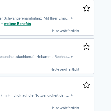
der Schwangerenambulanz. Mit Ihrer Empat
+
ätzende Kultur, in der sich jede Mitarbei
|
+
weitere Benefits
, immer evidenzbasiert und familienorientie
Heute veröffentlicht
Hebammenwissenschafts-Studierende. Qualifi
 entsprechendes Studium von Ihnen.
n Gesundheitsfachberufs Hebamme Rechnun
+
Heute veröffentlicht
(im Hinblick auf die Notwendigkeit der Ab
+
Heute veröffentlicht