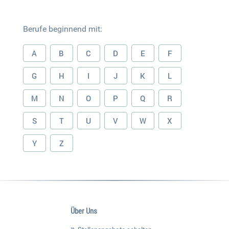
Berufe beginnend mit:
A
B
C
D
E
F
G
H
I
J
K
L
M
N
O
P
Q
R
S
T
U
V
W
X
Y
Z
Über Uns