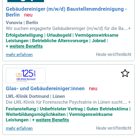
Gebäudereiniger (m/w/d) Baustellenendreinigung -
Berlin
Vonovia | Berlin
Wir suchen engagierte Gebäudereiniger (m/w/d) für die Bau
+
stellenendreinigung von Sanierungsobjekten nach Modernis
Erfolgsbeteiligung | Urlaubsgeld | Vermögenswirksame
ierungsmaßnahmen. Wenn Sie eine Ausbildung als Gebäude
Leistungen | Betriebliche Altersvorsorge | Jobrad
|
reiniger/in abgeschlossen haben und Erfahrung in der Grund
+
weitere Benefits
- und Endreinigung mitbringen, sind Sie bei uns genau richti
Heute veröffentlicht
mehr erfahren
g. Flexibilität und ein freundliches Auftreten sind uns ebens
o wichtig wie selbstständiges Arbeiten. Profitieren Sie von e
inem attraktiven Fixgehalt, zahlreichen Zuschlägen und eine
m jährlichen Aktienprogramm. Zusätzlich bieten wir Urlaubs
geld, eine betriebliche Altersvorsorge und 30 Tage Urlaub. W
erden Sie Teil eines wachsenden Unternehmens und entwic
Glas- und Gebäudereiniger:innen
keln Sie Ihre Karriere in einem dynamischen Umfeld!
LWL-Klinik Dortmund | Lünen
Die LWL-Klinik für Forensische Psychiatrie in Lünen sucht e
+
ngagierte Glas- und Gebäudereiniger:innen zur Verstärkung i
Festanstellung | Unbefristeter Vertrag | Gutes Betriebsklima |
hres Teams. In Vollzeit oder Teilzeit bieten wir unbefristete
Weiterbildungsmöglichkeiten | Vermögenswirksame
Stellen, die zum 01.01.2027 beginnen. Profitieren Sie von ein
Leistungen
|
+
weitere Benefits
em unterstützenden Arbeitsumfeld, das Wertschätzung und
Heute veröffentlicht
mehr erfahren
Vertrauen in den Fokus stellt. Unsere Klinik ermöglicht hoc
hwertige Versorgung für unsere Patient:innen und Bewohne