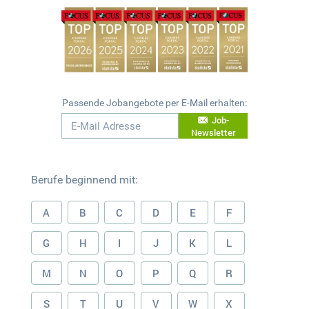
Passende Jobangebote per E-Mail erhalten:
Job-
Newsletter
Berufe beginnend mit:
A
B
C
D
E
F
G
H
I
J
K
L
M
N
O
P
Q
R
S
T
U
V
W
X