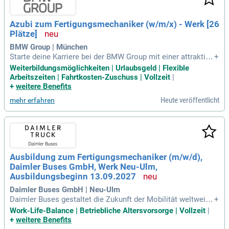
Azubi zum Fertigungsmechaniker (w/m/x) - Werk [26
Plätze]
BMW Group | München
Starte deine Karriere bei der BMW Group mit einer attraktive
+
n Ausbildung, die mehr bietet als nur spannende Aufgaben.
Weiterbildungsmöglichkeiten | Urlaubsgeld | Flexible
Profitiere von individuellen Fahrtkostenzuschüssen und dem
Arbeitszeiten | Fahrtkosten-Zuschuss | Vollzeit
|
kostenlosen Deutschlandticket, sowie von vergünstigten W
+
weitere Benefits
ohnheimen in München. Genieße zusätzliche Vorteile wie M
Heute veröffentlicht
mehr erfahren
itarbeiterrabatte und ein breites Angebot an Fitness- und Fre
izeitmöglichkeiten. Nach erfolgreichem Abschluss deiner A
usbildung erhältst du nicht nur eine faire Vergütung inklusiv
e Weihnachts- und Urlaubsgeld, sondern auch hervorragend
e Übernahmechancen. Flexible Arbeitszeiten und persönlich
e Förderung unterstützen deine Entwicklung. Informiere dich
Ausbildung zum Fertigungsmechaniker (m/w/d),
und bewirb dich jetzt auf bmw.jobs/waswirbieten!
Daimler Buses GmbH, Werk Neu-Ulm,
Ausbildungsbeginn 13.09.2027
Daimler Buses GmbH | Neu-Ulm
Daimler Buses gestaltet die Zukunft der Mobilität weltweit u
+
nd setzt dabei auf innovative Lösungen. Als führender Bush
Work-Life-Balance | Betriebliche Altersvorsorge | Vollzeit
|
ersteller entwickeln wir nicht nur erstklassige Busse, sonde
+
weitere Benefits
rn revolutionieren auch den öffentlichen Nah- und Reiseverk