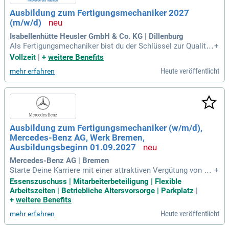
ghafen und Mobilitätsunterstützung runden dein Ausbildung
Ausbildung zum Fertigungsmechaniker 2027
sangebot perfekt ab.
(m/w/d)
Isabellenhütte Heusler GmbH & Co. KG | Dillenburg
Als Fertigungsmechaniker bist du der Schlüssel zur Qualität
+
und Effizienz in der Produktion. Du montierst präzise Einzelt
Vollzeit
|
+
weitere Benefits
eile und Baugruppen zu funktionsfähigen Produkten. Deinem
Heute veröffentlicht
mehr erfahren
technischen Know-how verdanken wir reibungslose Fertigun
gsprozesse und zuverlässige Funktionalität. Du überwachst
automatisierte Abläufe und sorgst für einen konstanten Mat
erialfluss. Mit handwerklichem Geschick bearbeitest du Wer
kstücke, führst Löt- und Schweißarbeiten durch und wartest
Maschinen. Dein Beitrag sichert die Zukunft der Industrie –
Ausbildung zum Fertigungsmechaniker (w/m/d),
ohne dich wäre kein Produkt vorhanden.
Mercedes-Benz AG, Werk Bremen,
Ausbildungsbeginn 01.09.2027
Mercedes-Benz AG | Bremen
Starte Deine Karriere mit einer attraktiven Vergütung von 1.3
+
32 Euro im ersten Ausbildungsjahr und bis zu 1.434 Euro im
Essenszuschuss | Mitarbeiterbeteiligung | Flexible
letzten Jahr, abhängig vom Standort. Bei erfolgreichem Abs
Arbeitszeiten | Betriebliche Altersvorsorge | Parkplatz
|
chluss der Ausbildung erwarten Dich hervorragende Überna
+
weitere Benefits
hmechancen. Wir ermutigen ausdrücklich Menschen mit Be
Heute veröffentlicht
mehr erfahren
hinderung, sich zu bewerben. Unterstützung bietet die Schw
erbehindertenvertretung unter sbv-bremen@mercedes-benz.