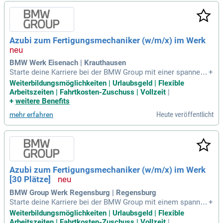
com. Bitte reiche Deine Bewerbung online ein und lade alle
Unterlagen, wie Anschreiben, Lebenslauf und die letzten zwe
i Zeugnisse, im Format *.doc oder *.pdf hoch. In unserer Au
sbildungsstelle zum Fertigungsmechaniker warten spannen
Azubi zum Fertigungsmechaniker (w/m/x) im Werk
de Aufgaben auf Dich!
BMW Werk Eisenach | Krauthausen
Starte deine Karriere bei der BMW Group mit einer spannend
+
en Ausbildung, die mindestens einen Hauptschulabschluss
Weiterbildungsmöglichkeiten | Urlaubsgeld | Flexible
erfordert. Die dreijährige Ausbildungsdauer beginnt am 30.
Arbeitszeiten | Fahrtkosten-Zuschuss | Vollzeit
|
August 2027. Wir setzen auf Chancengleichheit und basiere
+
weitere Benefits
n unsere Auswahl auf den Fähigkeiten und der Persönlichkei
Heute veröffentlicht
mehr erfahren
t der Bewerber:innen. Freue dich auf eine attraktive Vergütu
ng, Weihnachts- und Urlaubsgeld sowie hervorragende Über
nahmechancen. Zusätzlich bieten wir zahlreiche Entwicklun
gsmöglichkeiten, flexible Arbeitszeiten und vielfältige Mitar
beitervorteile, wie vergünstigte Azubi-Wohnheime in Münch
en. Informiere dich jetzt auf bmw.jobs/waswirbieten über un
Azubi zum Fertigungsmechaniker (w/m/x) im Werk
ser Angebot!
[30 Plätze]
BMW Group Werk Regensburg | Regensburg
Starte deine Karriere bei der BMW Group mit einem spannen
+
den Ausbildungsplatz ab dem 01.09.2027. Wir suchen teamf
Weiterbildungsmöglichkeiten | Urlaubsgeld | Flexible
ähige Bewerber:innen mit Interesse an Geometrie und guten
Arbeitszeiten | Fahrtkosten-Zuschuss | Vollzeit
|