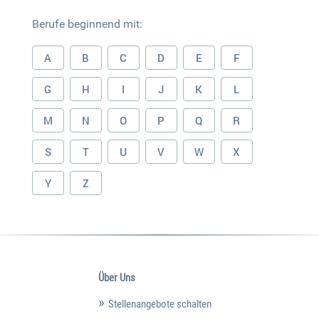
Berufe beginnend mit:
A
B
C
D
E
F
G
H
I
J
K
L
M
N
O
P
Q
R
S
T
U
V
W
X
Y
Z
Über Uns
Stellenangebote schalten