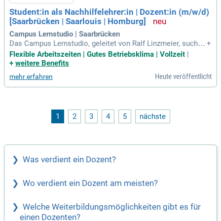
ng. Werden Sie Teil unseres dynamischen Teams und profiti
Student:in als Nachhilfelehrer:in | Dozent:in (m/w/d)
eren Sie von regelmäßigen Fortbildungsangeboten.
[Saarbrücken | Saarlouis | Homburg]
Campus Lernstudio | Saarbrücken
Das Campus Lernstudio, geleitet von Ralf Linzmeier, sucht e
+
ngagierte studentische Nachhilfelehrer (m/w/d) für die Stan
Flexible Arbeitszeiten | Gutes Betriebsklima | Vollzeit
|
dorte in Saarbrücken, Saarlouis und Homburg. Wir bieten di
+
weitere Benefits
e Möglichkeit, in allen Fachbereichen zu unterrichten und su
Heute veröffentlicht
mehr erfahren
chen zudem Organisationshelfer:innen, die unseren tägliche
n Ablauf unterstützen. Du liebst es, Schüler:innen zu helfen
und den Unterricht selbstständig zu gestalten? Ideal ist, wen
n du Lehramtsstudent:in bist und Spaß am Unterrichten has
t. Zudem solltest du sehr gute Deutschkenntnisse mitbringe
1
2
3
4
5
nächste
n und in der Lage sein, den Fortschritt der Schüler:innen zu e
valuieren. Werde Teil unseres Teams und fördere die nächst
e Generation!
Was verdient ein Dozent?
Wo verdient ein Dozent am meisten?
Welche Weiterbildungsmöglichkeiten gibt es für
einen Dozenten?