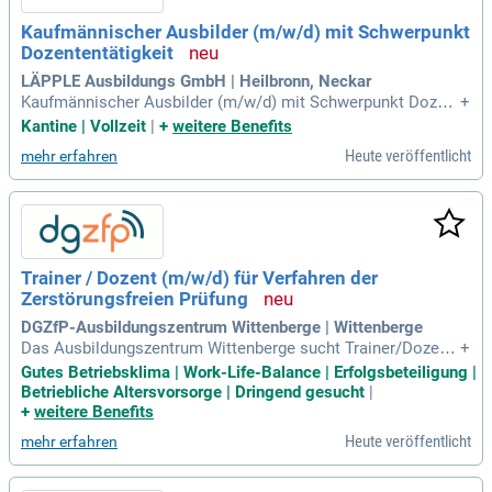
Kaufmännischer Ausbilder (m/w/d) mit Schwerpunkt
Dozententätigkeit
LÄPPLE Ausbildungs GmbH | Heilbronn, Neckar
Kaufmännischer Ausbilder (m/w/d) mit Schwerpunkt Dozent
+
entätigkeit: Heilbronn; Vollzeit; befristet: Aufgaben: Dozente
Kantine | Vollzeit
|
+
weitere Benefits
ntätigkeit und Unterricht (ca. 2/3 des Aufgabengebiets): Unt
Heute veröffentlicht
mehr erfahren
erricht gestalten: Planung, Vorbereitung und Durchführung v
on internem Berufsschulunterricht
Trainer / Dozent (m/w/d) für Verfahren der
Zerstörungsfreien Prüfung
DGZfP-Ausbildungszentrum Wittenberge | Wittenberge
Das Ausbildungszentrum Wittenberge sucht Trainer/Dozent
+
en (m/w/d) für Verfahren der Zerstörungsfreien Prüfung (Zf
Gutes Betriebsklima | Work-Life-Balance | Erfolgsbeteiligung |
P). Mit über 20 Jahren Erfahrung bieten wir Schulungen in de
Betriebliche Altersvorsorge | Dringend gesucht
|
r Eisenbahn-Instandhaltung an, basierend auf DIN EN ISO 97
+
weitere Benefits
12. Unser Programm umfasst Schulungen und Qualifizierung
Heute veröffentlicht
mehr erfahren
sprüfungen in den Verfahren Wirbelstromprüfung, Magnetpul
verprüfung, Ultraschallprüfung und Sichtprüfung. Die Qualifik
ation reicht von Stufe 1 und 2 bis zur umfassenden Grundlag