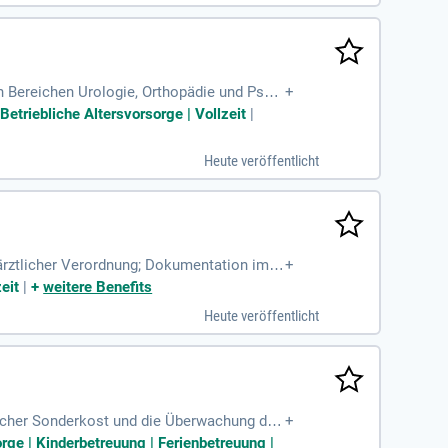
en Bereichen Urologie, Orthopädie und Psyc
+
stadt Bad Wildungen garantiert einen hohe
Betriebliche Altersvorsorge | Vollzeit
|
genverantwortliches Arbeiten. Unsere abwe
in der Lehrküche und individuelle Ernähru
Heute veröffentlicht
senziell. Entdecken Sie Ihre berufliche Zu
ärztlicher Verordnung; Dokumentation im K
+
lernährung (umfasst
eit
|
+
weitere Benefits
Heute veröffentlicht
ischer Sonderkost und die Überwachung der
+
 sofort. Ihre Hauptaufgaben umfassen die
orge | Kinderbetreuung | Ferienbetreuung |