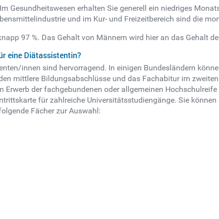
. Im Gesundheitswesen erhalten Sie generell ein niedriges Mona
ebensmittelindustrie und im Kur- und Freizeitbereich sind die m
i knapp 97 %. Das Gehalt von Männern wird hier an das Gehalt d
r eine Diätassistentin?
tenten/innen sind hervorragend. In einigen Bundesländern könn
rden mittlere Bildungsabschlüsse und das Fachabitur im zweiten
zum Erwerb der fachgebundenen oder allgemeinen Hochschulreife 
intrittskarte für zahlreiche Universitätsstudiengänge. Sie könn
folgende Fächer zur Auswahl: