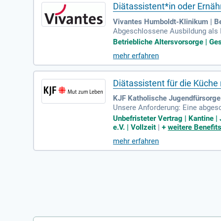
Diätassistent*in oder Ernä
Vivantes Humboldt-Klinikum | Be
Abgeschlossene Ausbildung als D
Mangelernährung sowie fundierte
Betriebliche Altersvorsorge | Ge
mehr erfahren
Diätassistent für die Küch
KJF Katholische Jugendfürsorge 
Unsere Anforderung: Eine abgesc
n einem interdisziplinären Team;
Unbefristeter Vertrag | Kantine 
e.V. | Vollzeit
|
+
weitere Benefit
mehr erfahren