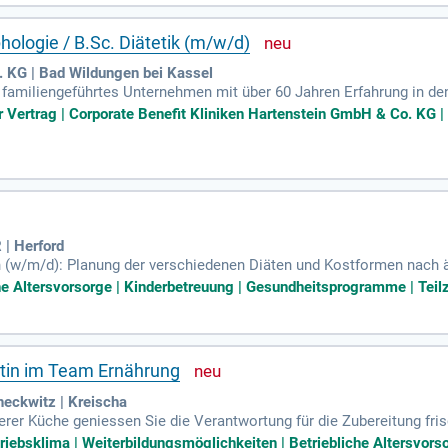
der k.schirmer@diako-augsburg.de.
phologie / B.Sc. Diätetik (m/w/d)
. KG | Bad Wildungen bei Kassel
n familiengeführtes Unternehmen mit über 60 Jahren Erfahrung in d
lerischen Nationalpark Kellerwald-Edersee und der charmanten Kur
r Vertrag | Corporate Benefit Kliniken Hartenstein GmbH & Co. KG | 
n gesundes Gleichgewicht zwischen Beruf und Familie und bieten ei
en die Durchführung von Vorträgen, das Kochen mit Rehabilitanden 
 Mensch im Mittelpunkt, und Freude am Umgang mit Patienten ist es
!
 | Herford
en (w/m/d): Planung der verschiedenen Diäten und Kostformen nach 
 Ernährungsberatung und Gesundheitsvorträge; Screening auf Mange
he Altersvorsorge | Kinderbetreuung | Gesundheitsprogramme | Teilz
entin im Team Ernährung
eckwitz | Kreischa
serer Küche geniessen Sie die Verantwortung für die Zubereitung fr
ngreiche Fachkenntnisse mit und unterstützen unser Küchenteam ab
triebsklima | Weiterbildungsmöglichkeiten | Betriebliche Altersvors