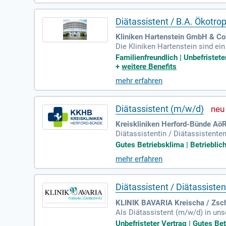
chirmer unter 0821 3160 6380 o
Diätassistent / B.A. Ökotro
Kliniken Hartenstein GmbH & Co
Die Kliniken Hartenstein sind ei
hosomatik. Unser Standort im ma
Familienfreundlich | Unbefristete
n Erholungswert. Wir fördern ei
+
weitere Benefits
chslungsreichen Aufgaben umfass
mehr erfahren
ngsberatungen. Bei uns steht der
kunft in den Kliniken Hartenstein
Diätassistent (m/w/d)
Kreiskliniken Herford-Bünde AöR
Diätassistentin / Diätassistent
ISS; Durchführung von Diät- und
Gutes Betriebsklima | Betrieblic
mehr erfahren
Diätassistent / Diätassist
KLINIK BAVARIA Kreischa / Zsch
Als Diätassistent (m/w/d) in un
Tablettierung. Sie bringen umfa
Unbefristeter Vertrag | Gutes Be