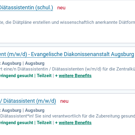
iätassistentin (schul.)
te, die Diätpläne erstellen und wissenschaftlich anerkannte Diätfor
ten durch umfassende diättherapeutische Beratung. Die Ausbildung 
raktika in verschiedenen Einrichtungen, einschließlich Kurkliniken
Krankheitslehre. Darüber hinaus erlernen die Auszubildenden grundle
. Diese umfassende Ausbildung bereitet Diätassistent:innen optima
tent (m/w/d) - Evangelische Diakonissenanstalt Augsburg
t Augsburg | Augsburg
 eine/n Diätassistentin / Diätassistenten (w/m/d) für die Zentralküc
twortungsvoll mit Lebensmitteln. Ihre Aufgaben umfassen die Ware
ringend gesucht | Teilzeit
|
+
weitere Benefits
Einhaltung der HACCP-Richtlinien. Voraussetzungen sind eine abge
eitsplatz mit Fahrkostenzuschuss und Vergünstigungen in der Kantin
il an k.schirmer@diako-augsburg.de für weitere Informationen.
 / Diätassistent (m/w/d)
t Augsburg | Augsburg
 Diätassistent*in! Sie sind verantwortlich für die Zubereitung gesund
linien. Ihre Aufgaben umfassen auch die Warenannahme und -lagerung
ringend gesucht | Teilzeit
|
+
weitere Benefits
 mit Wochenend- und Feiertagsarbeit nach Bedarf. In einem kollegial
e, wie Fahrkostenzuschuss und Vergünstigungen in der Kantine. Bei 