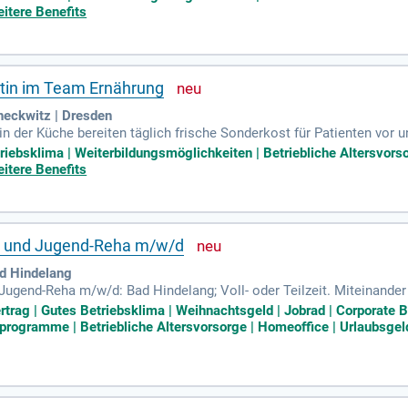
 diätetischen Vorgaben und die Sicherstellung von Lebensmittels
itere Benefits
beratung und medizinischen Teams. Sie gewährleisten die Einhaltung
ie sich jetzt, um Teil unseres engagierten Teams zu werden und Pa
entin im Team Ernährung
eckwitz | Dresden
n der Küche bereiten täglich frische Sonderkost für Patienten vor 
 engagierten Diätassistenten oder Diätkoch (m/w/d), der unser Küc
triebsklima | Weiterbildungsmöglichkeiten | Betriebliche Altersvors
eiten, die den speziellen diätetischen Anforderungen entsprechen. 
itere Benefits
weisen. Eine selbständige Planung und Organisation Deiner Arbeit ist
 von Lebensmittelqualität und Hygiene sowie der Kommunikation mi
er- und Jugend-Reha m/w/d
ad Hindelang
d Jugend-Reha m/w/d: Bad Hindelang; Voll- oder Teilzeit. Miteinand
im Bildungs-, Sozial- sowie Gesundheitswesen was bewegen möchte
ertrag | Gutes Betriebsklima | Weihnachtsgeld | Jobrad | Corporate B
programme | Betriebliche Altersvorsorge | Homeoffice | Urlaubsgel