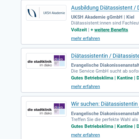
Ausbildung Diätassistent / D
UKSH Akademie gGmbH | Kiel
Diätassistent:innen sind Fachleu
ntion und Therapie von Krankhei
Vollzeit
|
+
weitere Benefits
d praktischen Unterricht sowie P
mehr erfahren
ie, Physiologie und spezifische 
e Aspekte des Gesundheitswesens
rungsbereich vor.
Diätassistentin / Diätassis
Evangelische Diakonissenanstal
Die Service GmbH sucht ab sofort
e Speisen zu und arbeiten veran
Gutes Betriebsklima | Kantine | D
ung. Zudem überwachen Sie die 
mehr erfahren
Wir bieten einen attraktiven Arb
er 0821 3160 6380 oder per E-Ma
Wir suchen: Diätassistentin
Evangelische Diakonissenanstal
Treffen Sie die perfekte Wahl als
nhaltung der HACCP-Hygienericht
Gutes Betriebsklima | Kantine | D
eit im Voll- oder Teilzeitmodell,
mehr erfahren
sumfeld sowie zahlreiche Vorteil