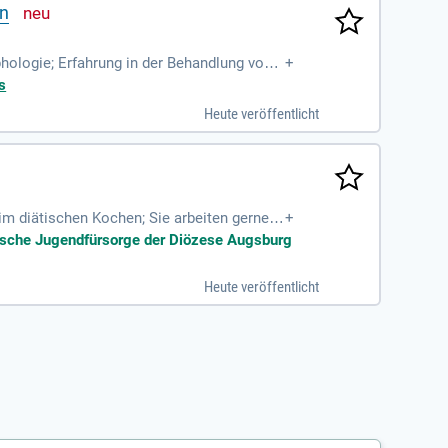
in
ologie; Erfahrung in der Behandlung von
+
dikationsbezogener parenteraler
s
Heute veröffentlicht
 diätischen Kochen; Sie arbeiten gerne i
+
alltag; Sie sind
holische Jugendfürsorge der Diözese Augsburg
Heute veröffentlicht