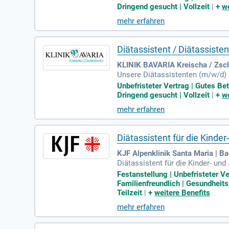
Zubereitung von Mahlzeiten nach
Dringend gesucht | Vollzeit
|
+
we
eren Sie eng mit der Ernährungs
mehr erfahren
ährungsbedürfnissen. Bewerben S
Diätassistent / Diätassist
KLINIK BAVARIA Kreischa / Zsch
Unsere Diätassistenten (m/w/d) i
ung. Wir suchen ab sofort einen
Unbefristeter Vertrag | Gutes Be
ehört die Zubereitung von Mahlz
Dringend gesucht | Vollzeit
|
+
we
Diätvorschriften und Allergiehin
mehr erfahren
de Rolle bei der Sicherstellung
Diätassistent für die Kind
KJF Alpenklinik Santa Maria | B
Diätassistent für die Kinder- un
ben. Wir suchen Menschen, die 
Festanstellung | Unbefristeter V
Familienfreundlich | Gesundheits
Teilzeit
|
+
weitere Benefits
mehr erfahren