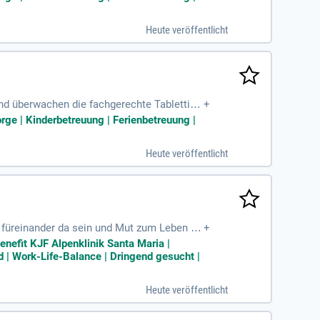
icherheit sowie Hygiene. Zudem kommunizi
 von Allergiehinweisen und speziellen Ern
Heute veröffentlicht
tienten optimal zu versorgen!
und überwachen die fachgerechte Tablettier
+
henteam unterstützt. Zu Deinen Aufgaben g
orge | Kinderbetreuung | Ferienbetreuung |
Zudem gewährleistest Du die Einhaltung von
 unerlässlich. Du spielst eine entscheiden
Heute veröffentlicht
t dem medizinischen Team.
er füreinander da sein und Mut zum Leben ge
+
n!
enefit KJF Alpenklinik Santa Maria |
d | Work-Life-Balance | Dringend gesucht |
Heute veröffentlicht