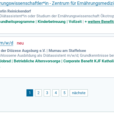
hrungswissenschaftler*in - Zentrum für Ernährungsmediz
rlin Reinickendorf
iätassistent*in oder Studium der Ernährungswissenschaft Ökotroph
s ernährungsmedizinisches Wissen; Kenntnisse in der Erstellung in
sundheitsprogramme | Kinderbetreuung | Vollzeit
|
+
weitere Benefit
e m/w/d
der Diözese Augsburg e.V. | Murnau am Staffelsee
hlossene Ausbildung als Diätassistent m/w/d; Grundkenntnisse beim
 Sie sind flexibel und bevorzugen einen abwechslungsreichen Arbeits
| Jobrad | Betriebliche Altersvorsorge | Corporate Benefit KJF Kat
s
1
2
3
4
5
nächste