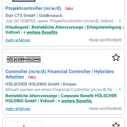
Projektcontroller (m/w/d)
Dürr CTS GmbH | Goldkronach
Job (id:1538765, name: Projektcontroller (m/w/d), individual
+
Number:null); Carl-Benz-Straße 34; 74321 Bietigheim-Bissing
Urlaubsgeld | Betriebliche Altersvorsorge | Erfolgsbeteiligung |
en; Deutschland; https://www.cts-durr.com/de.
Vollzeit
|
+
weitere Benefits
Heute veröffentlicht
mehr erfahren
Controller (m/w/d) Financial Controller | Hybrides
Arbeiten
HÖLSCHER HOLDING GmbH | Kerpen
Aktuell suchen wir einen Financial Controller (m/w/d) für hy
+
brides Arbeiten, der für die Erstellung monatlicher Reports s
Betriebliche Altersvorsorge | Corporate Benefit HÖLSCHER
owie Analysen verantwortlich ist. Zu den Aufgaben gehören
HOLDING GmbH | Vollzeit
|
+
weitere Benefits
die Aufbereitung von Ergebnissen für die Geschäftsführung
Heute veröffentlicht
mehr erfahren
und die Unterstützung bei Monats- und Jahresabschlüssen.
Außerdem werden Investitions- und Wirtschaftlichkeitsbere
chnungen sowie die Pflege des Kostenrechnungssystems d
urchgeführt. Ideale Kandidaten haben eine kaufmännische A