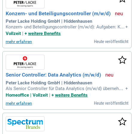
bnisse, leitest Verbesserungsansätze ab und unterstützt inn
ovative Projekte. Werde Teil eines dynamischen Teams und
Konzern- und Beteiligungscontroller (m/w/d)
gestalte die Digitalisierung in kaufmännischen Prozessen a
ktiv mit!
Peter Lacke Holding GmbH | Hiddenhausen
Konzern- und Beteiligungscontroller (m/w/d): Aufgaben: Kau
+
fmännischer Sparringspartner für die nationalen und internat
Vollzeit
|
+
weitere Benefits
ionalen Tochtergesellschaften der Peter Lacke Gruppe in all
Heute veröffentlicht
mehr erfahren
en kaufmännischen Fragestellungen; Erstellung von Analyse
n, Kommentierungen
Senior Controller: Data Analytics (m/w/d)
Peter Lacke Holding GmbH | Hiddenhausen
Als Senior Controller für Data Analytics (m/w/d) übernehme
+
n Sie eine zentrale Rolle in der IT-Infrastruktur. Ihre Hauptauf
Homeoffice | Vollzeit
|
+
weitere Benefits
gaben umfassen die Installation und Administration von Ser
Heute veröffentlicht
mehr erfahren
vern sowie die Optimierung von Netzwerk- und Sicherheitslö
sungen. Sie unterstützen weltweit über 10 Standorte und tra
gen zur nachhaltigen Digitalisierung bei. Durch Ihre Expertis
e gewährleisten Sie die Einhaltung von gruppenweiten SLA’s
und optimieren Prozesse kontinuierlich. Zudem sind Sie ver
antwortlich für die Erfassung und Behebung von Störungen