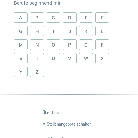
Berufe beginnend mit:
A
B
C
D
E
F
G
H
I
J
K
L
M
N
O
P
Q
R
S
T
U
V
W
X
Y
Z
Über Uns
Stellenangebote schalten