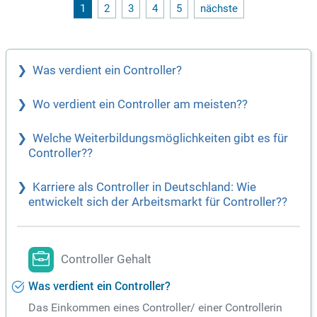
eichere Verantwortungen und Führungskompetenzen eingea
1
2
3
4
5
nächste
rbeitet. Dieser Job bietet Ihnen die Perspektive, zukünftig di
e Teamleitung für unseren Bereich zu übernehmen. Nutzen S
ie diese Chance, um Ihre Karriere in einem internationalen U
mfeld voranzutreiben!
Was verdient ein Controller?
Wo verdient ein Controller am meisten??
Welche Weiterbildungsmöglichkeiten gibt es für
Controller??
Karriere als Controller in Deutschland: Wie
entwickelt sich der Arbeitsmarkt für Controller??
Controller Gehalt
Was verdient ein Controller?
Das Einkommen eines Controller/ einer Controllerin