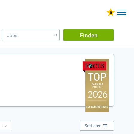
Finden
Jobs
»
e
Sortieren