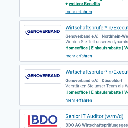
D) in Erfurt. Ihre Aufgabe umfa
+
weitere Benefits
alten Sie innovative Lösungen f
mehr erfahren
stumsorientierten Teams!
Wirtschaftsprüfer*in/Execut
Genoverband e.V. | Nordrhein-We
Werden Sie Teil unseres dynamis
tfalen. Sie betreuen und prüfen 
Homeoffice | Einkaufsrabatte | Vo
r Einsatzgebiet, was Flexibilitä
mehr erfahren
emäß § 340k HGB und § 29 KWG. 
G durch. Bewerben Sie sich jetzt
Wirtschaftsprüfer*in/Execu
Genoverband e.V. | Düsseldorf
Verstärken Sie unser Team als W
Betreuung von Großbanken in eine
Homeoffice | Einkaufsrabatte | Vo
ltag nach Ihren Bedürfnissen. Ih
mehr erfahren
nach § 53 GenG, § 340k HGB und 
Teil eines engagierten Teams, das
Senior IT Auditor (w/m/d)
BDO AG Wirtschaftsprüfungsgese