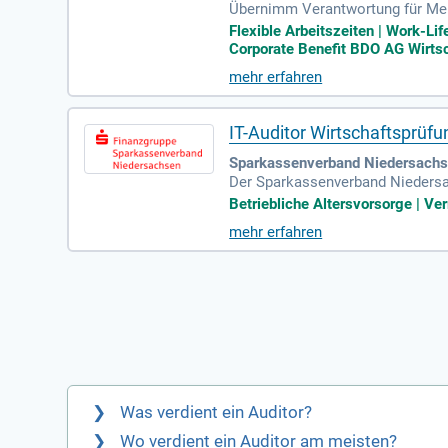
Übernimm Verantwortung für Mens
nem unterstützenden Umfeld. Akt
Flexible Arbeitszeiten | Work-Li
n. Du hast die Möglichkeit, aktiv
Corporate Benefit BDO AG Wirtsc
Kundenprojekten, sei es im Fami
mehr erfahren
fung mit uns!
IT-Auditor Wirtschaftsprüf
Sparkassenverband Niedersachs
Der Sparkassenverband Niedersach
eren Interessen und unterstützt 
Betriebliche Altersvorsorge | V
Auswertung umfasst die Jahresab
mehr erfahren
Einhaltung geldwäscherelevanter 
Was verdient ein Auditor?
Wo verdient ein Auditor am meisten?