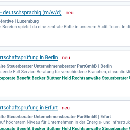
ichen Durchführung von Audits. Nutzen Sie diese Gelegenheit, um e
en Kunden zu pflegen.
e - deutschsprachig (m/w/d)
rative | Luxemburg
-Bereich spielst du eine zentrale Rolle in unserem Audit-Team. In d
nfonds mit einem Fokus auf europäische Vermögenswerte weiter. D
Herausforderung ermöglicht dir, sowohl persönlich als auch berufl
teams und coachst weniger erfahrene Kollegen. Profitiere von der 
tere deine Fähigkeiten im gesamten Prüfungszyklus.
rtschaftsprüfung in Berlin
lte Steuerberater Unternehmensberater PartGmbB | Berlin
nde Full-Service-Beratung für verschiedene Branchen, einschließlic
00 Mitarbeiter:innen in Berlin, München, Erfurt und Brüssel realisie
orporate Benefit Becker Büttner Held Rechtsanwälte Steuerberater
. Wir suchen derzeit einen IT-Auditor (m/w/d) in Berlin, der unser
ren auch Systemmigrationen und die Optimierung ausgelagerter Proz
sikomanagement zu entwickeln. Bewerben Sie sich und werden Sie 
rtschaftsprüfung in Erfurt
lte Steuerberater Unternehmensberater PartGmbB | Erfurt
 auf höchstem Niveau für Unternehmen in der Energie- und Infrastru
lin, München, Erfurt und Brüssel unterstützt diverse Mandant:innen.
orporate Benefit Becker Büttner Held Rechtsanwälte Steuerberater