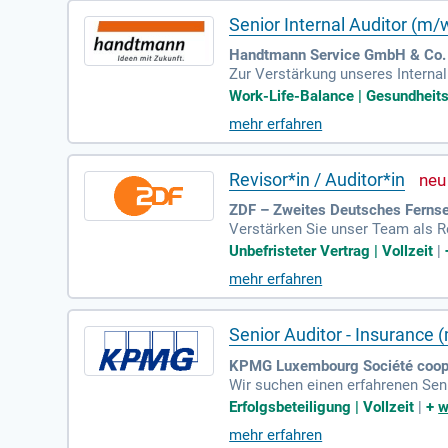
Senior Internal Auditor (m/
Handtmann Service GmbH & Co. K
Zur Verstärkung unseres Interna
asst die eigenverantwortliche Du
Work-Life-Balance | Gesundheitsp
n gehört die risikoorientierte 
mehr erfahren
eren und bewerten Sie Geschäfts
und Effizienzpotenziale zu ident
oderne Audit-Analytics-Methoden
Revisor*in / Auditor*in
ZDF – Zweites Deutsches Fernseh
Verstärken Sie unser Team als Rev
ungen durch und analysieren effiz
Unbefristeter Vertrag | Vollzeit
|
nd praxisnahe Empfehlungen aus
mehr erfahren
Optimierungsmaßnahmen. Vorauss
ahrung in der Wirtschaftsprüfung
Senior Auditor - Insurance 
KPMG Luxembourg Société coopé
Wir suchen einen erfahrenen Seni
ähigkeiten in einem multikultur
Erfolgsbeteiligung | Vollzeit
|
+
w
unternehmen erbringen und dabei
mehr erfahren
m GAAP zu vertiefen und regulato