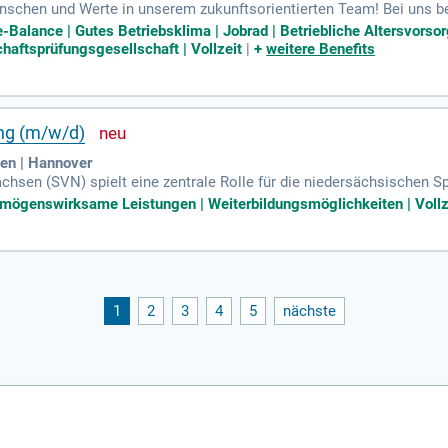
chen und Werte in unserem zukunftsorientierten Team! Bei uns be
uell suchen wir Verstärkung in unserem Büro in Essen, um IT-Syste
fe-Balance | Gutes Betriebsklima | Jobrad | Betriebliche Altersvor
 zu wachsen – für unsere Kunden, die Gesellschaft und deine Karrier
haftsprüfungsgesellschaft | Vollzeit
|
+
weitere Benefits
lienunternehmen oder beim Großkonzern. Werde Teil unseres Engage
ung (m/w/d)
en | Hannover
sen (SVN) spielt eine zentrale Rolle für die niedersächsischen Spa
in zahlreichen Bereichen. Die unabhängige Prüfungsstelle des SVN ag
ermögenswirksame Leistungen | Weiterbildungsmöglichkeiten | Vollz
schlüsse sowie die Überprüfung von organisatorischen Pflichten. 
Vorschriften. Aktuell sucht unser Referat IT-Revision innerhalb der
1
2
3
4
5
nächste