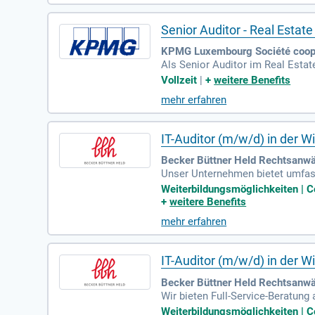
g des Managers bei der erfolgre
bauen und Beziehungen zu unser
Senior Auditor - Real Estat
KPMG Luxembourg Société coopé
Als Senior Auditor im Real Estate
se in der Prüfung von Immobilie
Vollzeit
|
+
weitere Benefits
n IFRS und lokalen GAAP. Diese 
mehr erfahren
ung in multikulturellen Prüfungs
alen Immobilienkunden und erwei
IT-Auditor (m/w/d) in der Wi
Becker Büttner Held Rechtsanwä
Unser Unternehmen bietet umfasse
t einem starken Team von rund 1.0
Weiterbildungsmöglichkeiten | C
Steuer- und Unternehmensberatung
+
weitere Benefits
urchführt. Zu den Aufgaben gehö
mehr erfahren
sungen für IT-Sicherheit und Ri
IT-Auditor (m/w/d) in der Wi
Becker Büttner Held Rechtsanwä
Wir bieten Full-Service-Beratung
d 1.000 Mitarbeiter:innen in Ber
Weiterbildungsmöglichkeiten | C