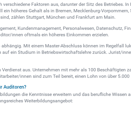
h verschiedene Faktoren aus, darunter der Sitz des Betriebes. I
all ein höheres Gehalt als in Bremen, Mecklenburg-Vorpommern,
sind, zählen Stuttgart, München und Frankfurt am Main.
agement, Kundenmanagement, Personalwesen, Datenschutz, Fina
uditor/innen oftmals ein höheres Einkommen erzielen.
 abhängig. Mit einem Master-Abschluss können im Regelfall lu
 auf ein Studium in Betriebswirtschaftslehre zurück. Jurist/innen
n Verdienst aus. Unternehmen mit mehr als 100 Beschäftigten za
tarbeiter/innen sind zum Teil bereit, einen Lohn von über 5.000
ür Auditoren?
bildungen die Kenntnisse erweitern und das berufliche Wissen a
ungsreiches Weiterbildungsangebot: