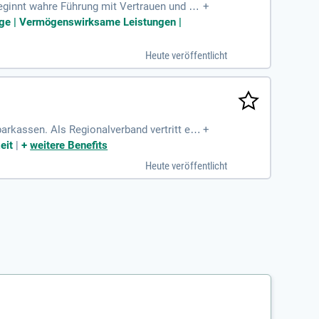
ginnt wahre Führung mit Vertrauen und ei
+
me und -Prozesse zu prüfen und zu berate
sorge | Vermögenswirksame Leistungen |
e. Unsere Expertise sichert die Qualität von
ments und gestalte die Zukunft der IT-Prü
Heute veröffentlicht
rkassen. Als Regionalverband vertritt er d
+
iert als gesetzlicher Abschlussprüfer. Ihre
eit
|
+
weitere Benefits
Zudem bewertet sie die Risikolage und die
Heute veröffentlicht
 Prüfungsstelle Verstärkung.