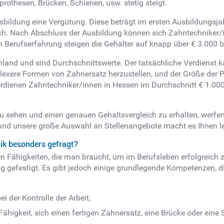
othesen, Brücken, Schienen, usw. stetig steigt.
bildung eine Vergütung. Diese beträgt im ersten Ausbildungsjah
ch. Nach Abschluss der Ausbildung können sich Zahntechniker/i
 Berufserfahrung steigen die Gehälter auf knapp über € 3.000 b
land und sind Durchschnittswerte. Der tatsächliche Verdienst ka
lexere Formen von Zahnersatz herzustellen, und der Größe der P
rdienen Zahntechniker/innen in Hessen im Durchschnitt € 1.000 
u sehen und einen genauen Gehaltsvergleich zu erhalten, werfen 
 und unsere große Auswahl an Stellenangebote macht es Ihnen le
ik besonders gefragt?
en Fähigkeiten, die man braucht, um im Berufsleben erfolgreich z
ung gefestigt. Es gibt jedoch einige grundlegende Kompetenzen, 
i der Kontrolle der Arbeit,
Fähigkeit, sich einen fertigen Zahnersatz, eine Brücke oder ei