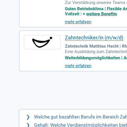
Zur Verstärkung unseres Teams 
renen Zahntechniker (m/w/d) mit
Gutes Betriebsklima | Flexible A
Vollzeit
|
+
weitere Benefits
mehr erfahren
Zahntechniker/in (m/w/d)
Zahntechnik Matthias Hecht | Rh
Eine Ausbildung zum Zahntechnike
Team zu agieren, kombiniert mit 
Weiterbildungsmöglichkeiten | Ar
mehr erfahren
Welche gut bezahlten Berufe im Bereich Zah
Gehalt: Welche Verdienstmöglichkeiten bie