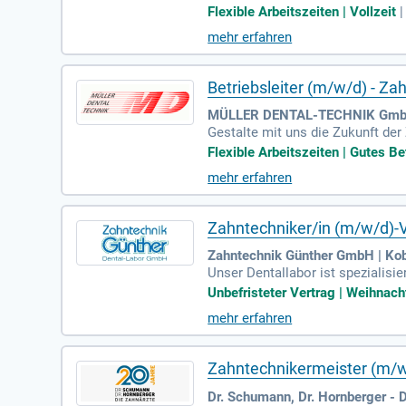
Flexible Arbeitszeiten | Vollzeit
mehr erfahren
Betriebsleiter (m/w/d) - Z
MÜLLER DENTAL-TECHNIK GmbH 
Gestalte mit uns die Zukunft de
herzlichen, engagierten Team.
Flexible Arbeitszeiten | Gutes B
mehr erfahren
Zahntechniker/in (m/w/d)-Vo
Zahntechnik Günther GmbH | Ko
Unser Dentallabor ist spezialisi
ge Aus- und Weiterbildung ist u
Unbefristeter Vertrag | Weihnach
mehr erfahren
Zahntechnikermeister (m/w/
Dr. Schumann, Dr. Hornberger 