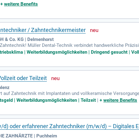
|
+
weitere Benefits
ahntechniker / Zahntechnikermeister
& Co. KG | Delmenhorst
r Zahntechnik! Müller Dental-Technik verbindet handwerkliche Präz
etriebsklima | Weiterbildungsmöglichkeiten | Dringend gesucht | Voll
llzeit oder Teilzeit
blenz
ert auf Zahntechnik mit Implantaten und vollkeramische Versorgung
nser zahntechnisches Labor auf dem neuesten Stand der Zahntechnik
tsgeld | Weiterbildungsmöglichkeiten | Teilzeit
|
+
weitere Benefits
d) oder erfahrener Zahntechniker (m/w/d) – Digitales E
- DIE ZAHNÄRZTE | Puchheim