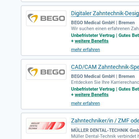
ben Sie sich jetzt und bringen Si
Digitaler Zahntechnik-Des
BEGO Medical GmbH | Bremen
Wir suchen einen erfahrenen Zah
nen und Designen prothetischer
Unbefristeter Vertrag | Gutes Be
ion und die Qualitätskontrolle d
+
weitere Benefits
e in der Zahntechnik mit. Sicher
mehr erfahren
tive Lösungen in einem moderne
CAD/CAM Zahntechnik-Spezi
BEGO Medical GmbH | Bremen
Entdecken Sie Ihre Karrierechan
rtise. Als Pionier in Implantol
Unbefristeter Vertrag | Gutes Be
erte Mitarbeitende setzen sich fü
+
weitere Benefits
ehmen Sie das Scannen und Des
mehr erfahren
Sie eng mit Kunden und Dienstlei
nsqualität!
Zahntechniker/in / ZMF ode
MÜLLER DENTAL-TECHNIK GmbH 
Müller Dental-Technik verbindet