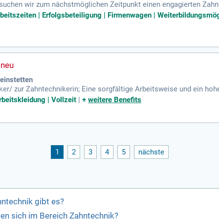
suchen wir zum nächstmöglichen Zeitpunkt einen engagierten Zahnt
 Freude an hochwertiger Zahntechnik.
rbeitszeiten | Erfolgsbeteiligung | Firmenwagen | Weiterbildungsmögl
einstetten
r/ zur Zahntechnikerin; Eine sorgfältige Arbeitsweise und ein hohe
Zuverlässigkeit. Modernste Technik; starkes Team; ind.
beitskleidung | Vollzeit
|
+
weitere Benefits
1
2
3
4
5
nächste
ntechnik gibt es?
ten sich im Bereich Zahntechnik?