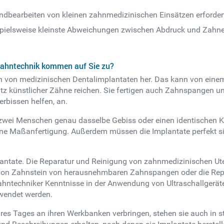
ndbearbeiten von kleinen zahnmedizinischen Einsätzen erfordert,
spielsweise kleinste Abweichungen zwischen Abdruck und Zahne
Zahntechnik kommen auf Sie zu?
en von medizinischen Dentalimplantaten her. Das kann von einem
tz künstlicher Zähne reichen. Sie fertigen auch Zahnspangen u
erbissen helfen, an.
 zwei Menschen genau dasselbe Gebiss oder einen identischen Ki
t eine Maßanfertigung. Außerdem müssen die Implantate perfekt 
.
plantate. Die Reparatur und Reinigung von zahnmedizinischen Ut
 von Zahnstein von herausnehmbaren Zahnspangen oder die Repa
hntechniker Kenntnisse in der Anwendung von Ultraschallgeräten
rwendet werden.
res Tages an ihren Werkbanken verbringen, stehen sie auch in