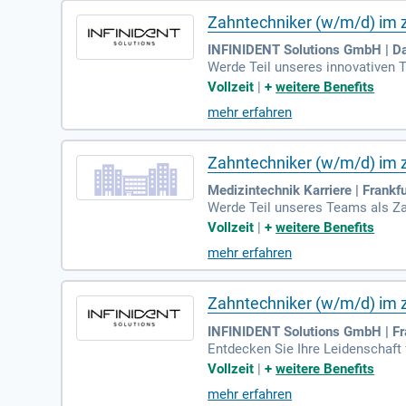
Zahntechniker (w/m/d) im 
INFINIDENT Solutions GmbH | Da
Werde Teil unseres innovativen T
wir auf modernste Technologien 
Vollzeit
|
+
weitere Benefits
technischen Fragestellungen über
mehr erfahren
beiten designst und eng mit Pro
chniker, die Interesse an digita
men, um von unserer langjährigen
Zahntechniker (w/m/d) im 
Medizintechnik Karriere | Frankfu
Werde Teil unseres Teams als Za
echte Teamarbeit, um unsere Kun
Vollzeit
|
+
weitere Benefits
innovative Lösungen mit CAD-Sof
mehr erfahren
insteiger ein, sich bei uns zu en
mit Rat und Tat zur Seite – für 
Zahntechniker (w/m/d) im 
INFINIDENT Solutions GmbH | Fr
Entdecken Sie Ihre Leidenschaft
renden Fertigungszentren in Eur
Vollzeit
|
+
weitere Benefits
den Sie Teil eines dynamischen
mehr erfahren
ng und kreative Lösungen im Vor