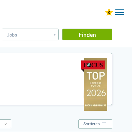
Finden
Jobs
»
e
Sortieren