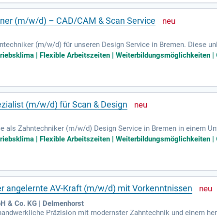
e Ihre Karriere auf das nächste Level!
igner (m/w/d) – CAD/CAM & Scan Service
ntechniker (m/w/d) für unseren Design Service in Bremen. Diese unb
 Lösungen mit CAD-Software wie 3Shape und Exocad. Zu Ihren Auf
triebsklima | Flexible Arbeitszeiten | Weiterbildungsmöglichkeiten 
er gefertigten Produkte. Idealerweise bringen Sie mindestens zwei 
er Umgang mit zahntechnischer Software ist ein Plus. Werden Sie T
n Arbeitsumfeld!
alist (m/w/d) für Scan & Design
ce als Zahntechniker (m/w/d) Design Service in Bremen in einem U
ogie, Prothetik und CAD/CAM-Technologie gestalten wir den Zukunfts
triebsklima | Flexible Arbeitszeiten | Weiterbildungsmöglichkeiten 
r das Wohl der Patient:innen und deren strahlendes Lächeln ein. In 
ignen von prothetischen Lösungen mit modernster Software wie 
stern, um individuelle Lösungen zu entwickeln. Werden Sie Teil un
r angelernte AV-Kraft (m/w/d) mit Vorkenntnissen
& Co. KG | Delmenhorst
 handwerkliche Präzision mit modernster Zahntechnik und einem her