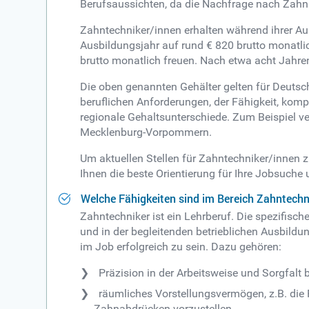
Berufsaussichten, da die Nachfrage nach Zahnpr
Zahntechniker/innen erhalten während ihrer Aus
Ausbildungsjahr auf rund € 820 brutto monatli
brutto monatlich freuen. Nach etwa acht Jahren
Die oben genannten Gehälter gelten für Deutsch
beruflichen Anforderungen, der Fähigkeit, komp
regionale Gehaltsunterschiede. Zum Beispiel ve
Mecklenburg-Vorpommern.
Um aktuellen Stellen für Zahntechniker/innen z
Ihnen die beste Orientierung für Ihre Jobsuche
Welche Fähigkeiten sind im Bereich Zahntechn
Zahntechniker ist ein Lehrberuf. Die spezifisch
und in der begleitenden betrieblichen Ausbild
im Job erfolgreich zu sein. Dazu gehören:
Präzision in der Arbeitsweise und Sorgfalt be
räumliches Vorstellungsvermögen, z.B. die 
Zahnabdrücken vorzustellen,