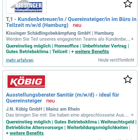
T,1 - Kundenbetreuer/in / Quereinsteiger/in im Büro in
Teilzeit m/w/d (Hamburg)
Kissinger Schädlingsbekämpfung GmbH | Hamburg
Werden Sie Teil unseres engagierten Teams als Kundenbetr
+
euer/in oder Quereinsteiger/in in der Bürokommunikation, u
Quereinstieg möglich | Homeoffice | Unbefristeter Vertrag |
m nachhaltige Schädlingsbekämpfungslösungen zu bieten u
Gutes Betriebsklima | Teilzeit
|
+
weitere Benefits
nd gleichzeitig flexible Teilzeitarbeit in Hamburg zu genieße
Heute veröffentlicht
mehr erfahren
n.
Ausstellungsberater Sanitär (m/w/d) - ideal für
Quereinsteiger
J.N. Köbig GmbH | Mainz am Rhein
Das bringen Sie mit: Sie haben eine abgeschlossene Ausbil
+
dung im kaufmännischen Bereich, zum Beispiel als Großhan
Quereinstieg möglich | Gutes Betriebsklima | Weihnachtsgeld |
delskaufmann (m/w/d), gerne auch als Quereinsteiger aus d
Betriebliche Altersvorsorge | Weiterbildungsmöglichkeiten
|
er SHK-Branche, etwa als Anlagenmechaniker (m/w/d) oder
+
weitere Benefits
Sanitär/Heizung/Klimatechnik