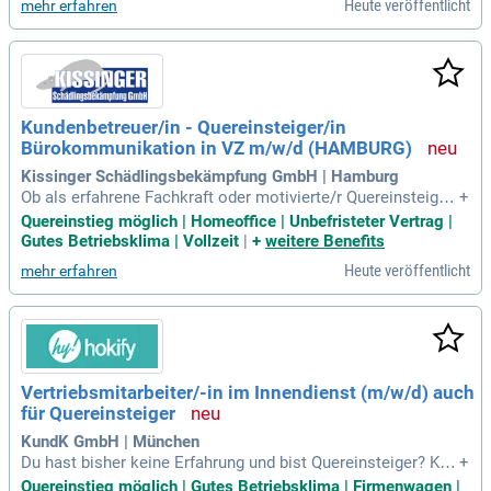
Heute veröffentlicht
mehr erfahren
Kundenbetreuer/in - Quereinsteiger/in
Bürokommunikation in VZ m/w/d (HAMBURG)
Kissinger Schädlingsbekämpfung GmbH | Hamburg
Ob als erfahrene Fachkraft oder motivierte/r Quereinsteiger/
+
in – bei uns zählen vor allem Engagement, Zuverlässigkeit u
Quereinstieg möglich | Homeoffice | Unbefristeter Vertrag |
nd die Freude am Umgang mit Menschen.
Gutes Betriebsklima | Vollzeit
|
+
weitere Benefits
Heute veröffentlicht
mehr erfahren
Vertriebsmitarbeiter/-in im Innendienst (m/w/d) auch
für Quereinsteiger
KundK GmbH | München
Du hast bisher keine Erfahrung und bist Quereinsteiger? Kei
+
n Problem! Während der Einarbeitung lernst Du alles, was D
Quereinstieg möglich | Gutes Betriebsklima | Firmenwagen |