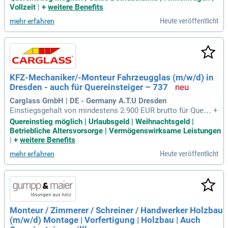
u zur Ausführung des Jobs benötigst. Vorkenntnisse im Ber
Vollzeit
|
+
weitere Benefits
eich Vertrieb sind also nicht notwendig.
Heute veröffentlicht
mehr erfahren
KFZ-Mechaniker/-Monteur Fahrzeugglas (m/w/d) in
Dresden - auch für Quereinsteiger – 737
Carglass GmbH | DE - Germany A.T.U Dresden
Einstiegsgehalt von mindestens 2.900 EUR brutto für Querei
+
nsteigende. Mit einer Kfz-Berufsausbildung 3.200 EUR brutto
Quereinstieg möglich | Urlaubsgeld | Weihnachtsgeld |
in Vollzeit (39 Wochenstunden) – auch Teilzeit ist möglich.
Betriebliche Altersvorsorge | Vermögenswirksame Leistungen
|
+
weitere Benefits
Heute veröffentlicht
mehr erfahren
Monteur / Zimmerer / Schreiner / Handwerker Holzbau
(m/w/d) Montage | Vorfertigung | Holzbau | Auch