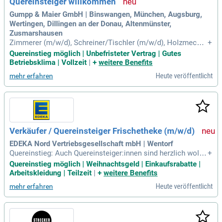
Quereinsteiger willkommen
Gumpp & Maier GmbH | Binswangen, München, Augsburg,
Wertingen, Dillingen an der Donau, Altenmünster,
Zusmarshausen
Zimmerer (m⁠/⁠w⁠/⁠d), Schreiner/Tischler (m⁠/⁠w⁠/⁠d), Holzmecha
+
niker (m⁠/⁠w⁠/⁠d), Dachdecker (m⁠/⁠w⁠/⁠d), Trockenbauer (m⁠/⁠w⁠/⁠d)
Quereinstieg möglich | Unbefristeter Vertrag | Gutes
oder eine vergleichbare handwerkliche Qualifikation; Auch e
Betriebsklima | Vollzeit
|
+
weitere Benefits
rfahrene Monteure, Montagemitarbeiter, Bauhelfer und moti
Heute veröffentlicht
mehr erfahren
vierte Quereinsteiger
Verkäufer / Quereinsteiger Frischetheke (m/w/d)
EDEKA Nord Vertriebsgesellschaft mbH | Wentorf
Quereinstieg: Auch Quereinsteiger:innen sind herzlich wollk
+
ommen! Leidenschaft: Du hast Freude am Verkaufen von Le
Quereinstieg möglich | Weihnachtsgeld | Einkaufsrabatte |
bensmitteln und dem Umgang mit der Kundschaft. Erfahrun
Arbeitskleidung | Teilzeit
|
+
weitere Benefits
g: Du bringst idealerweise Sortimentskenntnisse mit.
Heute veröffentlicht
mehr erfahren