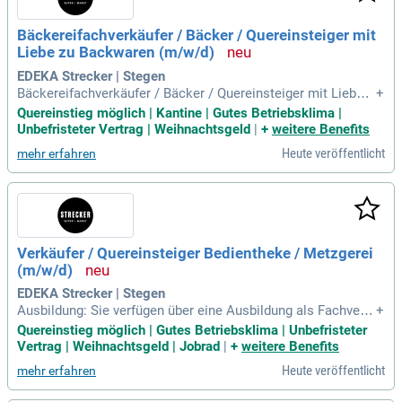
Bäckereifachverkäufer / Bäcker / Quereinsteiger mit
Liebe zu Backwaren (m/w/d)
EDEKA Strecker | Stegen
Bäckereifachverkäufer / Bäcker / Quereinsteiger mit Liebe z
+
u Backwaren (m/w/d): Referenznummer: 41184.
Quereinstieg möglich | Kantine | Gutes Betriebsklima |
Unbefristeter Vertrag | Weihnachtsgeld
|
+
weitere Benefits
Heute veröffentlicht
mehr erfahren
Verkäufer / Quereinsteiger Bedientheke / Metzgerei
(m/w/d)
EDEKA Strecker | Stegen
Ausbildung: Sie verfügen über eine Ausbildung als Fachverk
+
äufer, Metzger, Fleischer, Koch oder Vergleichbares; Erfahru
Quereinstieg möglich | Gutes Betriebsklima | Unbefristeter
ngen: Idealerweise verfügen Sie über Erfahrung im Bereich d
Vertrag | Weihnachtsgeld | Jobrad
|
+
weitere Benefits
er Frischetheke (Fleisch, Wurst, Käse, Fisch oder Bäckerei);
Heute veröffentlicht
mehr erfahren
Quereinsteiger