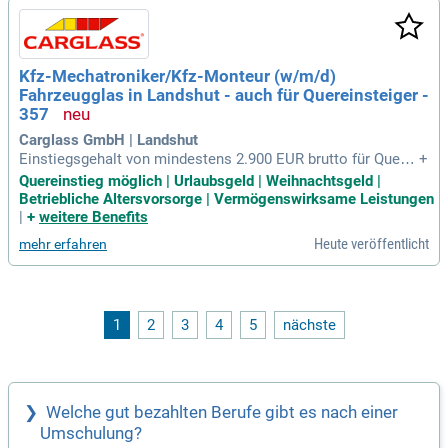
Kfz-Mechatroniker/Kfz-Monteur (w/m/d)
Fahrzeugglas in Landshut - auch für Quereinsteiger -
357
Carglass GmbH | Landshut
Einstiegsgehalt von mindestens 2.900 EUR brutto für Querei
+
nsteigende. Mit einer Kfz-Berufsausbildung 3.200 EUR brutto
Quereinstieg möglich | Urlaubsgeld | Weihnachtsgeld |
in Vollzeit (39 Wochenstunden) – auch Teilzeit ist möglich.
Betriebliche Altersvorsorge | Vermögenswirksame Leistungen
|
+
weitere Benefits
Heute veröffentlicht
mehr erfahren
1
2
3
4
5
nächste
Welche gut bezahlten Berufe gibt es nach einer
Umschulung?