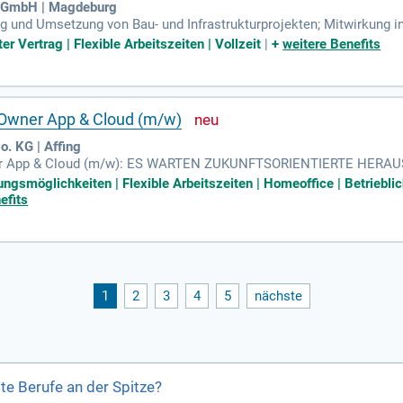
t GmbH | Magdeburg
g und Umsetzung von Bau- und Infrastrukturprojekten; Mitwirkung i
ng; Koordination mit internen Fachbereichen, Ingenieur- und Plan
er Vertrag | Flexible Arbeitszeiten | Vollzeit
|
+
weitere Benefits
 Owner App & Cloud (m/w)
. KG | Affing
er App & Cloud (m/w): ES WARTEN ZUKUNFTSORIENTIERTE HERAU
Service-Lösungen unserer digitalen zukünftigen Sicherheitslösung.
ungsmöglichkeiten | Flexible Arbeitszeiten | Homeoffice | Betriebli
efits
1
2
3
4
5
nächste
te Berufe an der Spitze?