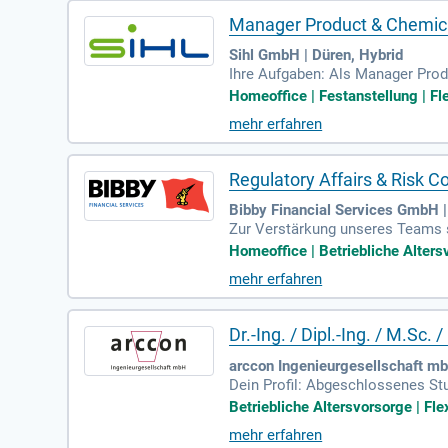
Manager Product & Chemic
Sihl GmbH | Düren, Hybrid
Ihre Aufgaben: Als Manager Prod
llung der chemischen und rechtli
Homeoffice | Festanstellung | Fle
mehr erfahren
Regulatory Affairs & Risk Co
Bibby Financial Services GmbH |
Zur Verstärkung unseres Teams s
(m/w/d); in Teilzeit: Deine Aufg
Homeoffice | Betriebliche Altersv
mehr erfahren
Dr.-Ing. / Dipl.-Ing. / M.S
arccon Ingenieurgesellschaft mb
Dein Profil: Abgeschlossenes St
es Auftreten und Freude am Umga
Betriebliche Altersvorsorge | Fle
mehr erfahren