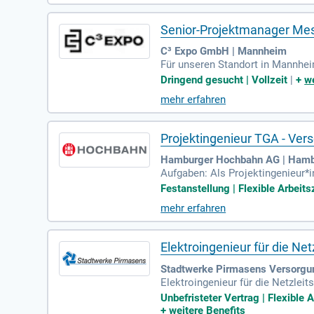
Senior-Projektmanager Me
C³ Expo GmbH | Mannheim
Für unseren Standort in Mannhe
etreut und Projekte von der erst
Dringend gesucht | Vollzeit
|
+
we
mehr erfahren
Projektingenieur TGA - Ver
Hamburger Hochbahn AG | Ham
Aufgaben: Als Projektingenieur*
ungs-, Klima-, Lüftungs- und Sani
Festanstellung | Flexible Arbeitsz
mehr erfahren
Elektroingenieur für die Netz
Stadtwerke Pirmasens Versorg
Elektroingenieur für die Netzleit
tzleitstelle, der Fernwirktechn
Unbefristeter Vertrag | Flexible
systems
+
weitere Benefits