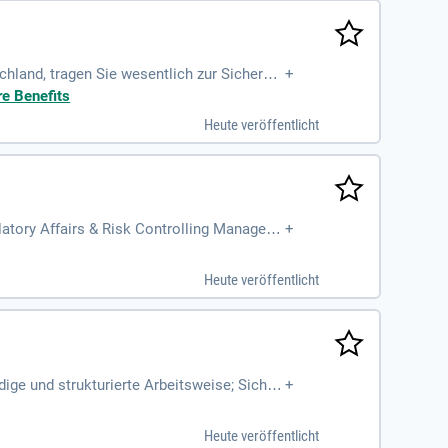
land, tragen Sie wesentlich zur Sicherste
+
nd gestalten mit
re Benefits
Heute veröffentlicht
atory Affairs & Risk Controlling Manager
+
Heute veröffentlicht
ge und strukturierte Arbeitsweise; Sicher
+
enntnisse; Sehr gute
Heute veröffentlicht