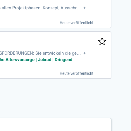
n allen Projektphasen: Konzept, Ausschreib
+
ungsbüros, Bauunternehmen
Heute veröffentlicht
SFORDERUNGEN: Sie entwickeln die gewe
+
che Altersvorsorge | Jobrad | Dringend
Heute veröffentlicht