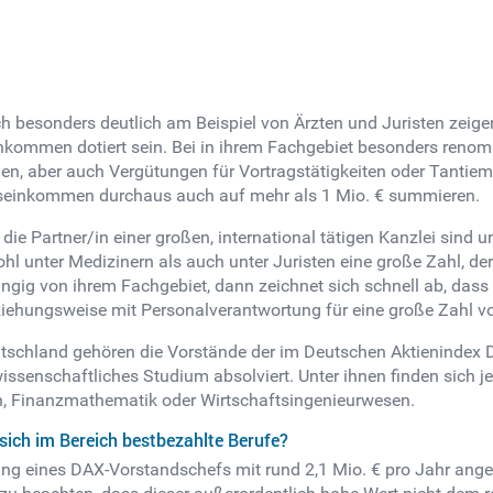
h besonders deutlich am Beispiel von Ärzten und Juristen zeige
inkommen dotiert sein. Bei in ihrem Fachgebiet besonders reno
en, aber auch Vergütungen für Vortragstätigkeiten oder Tantie
seinkommen durchaus auch auf mehr als 1 Mio. € summieren.
 die Partner/in einer großen, international tätigen Kanzlei sind
 unter Medizinern als auch unter Juristen eine große Zahl, de
gig von ihrem Fachgebiet, dann zeichnet sich schnell ab, dass 
ehungsweise mit Personalverantwortung für eine große Zahl vo
schland gehören die Vorstände der im Deutschen Aktienindex DA
swissenschaftliches Studium absolviert. Unter ihnen finden sic
in, Finanzmathematik oder Wirtschaftsingenieurwesen.
sich im Bereich bestbezahlte Berufe?
ung eines DAX-Vorstandschefs mit rund 2,1 Mio. € pro Jahr ang