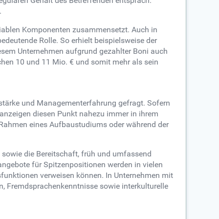
regulären Gehalt des Betreffenden entsprach.
.
 variablen Komponenten zusammensetzt. Auch in
deutende Rolle. So erhielt beispielsweise der
diesem Unternehmen aufgrund gezahlter Boni auch
chen 10 und 11 Mio. € und somit mehr als sein
sstärke und Managementerfahrung gefragt. Sofern
enanzeigen diesen Punkt nahezu immer in ihrem
im Rahmen eines Aufbaustudiums oder während der
n sowie die Bereitschaft, früh und umfassend
ngebote für Spitzenpositionen werden in vielen
ngsfunktionen verweisen können. In Unternehmen mit
, Fremdsprachenkenntnisse sowie interkulturelle