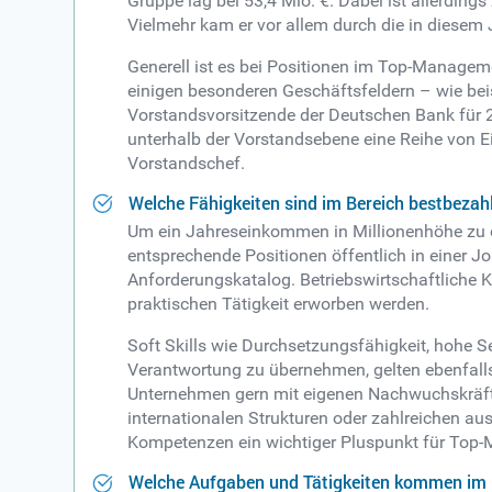
Gruppe lag bei 53,4 Mio. €. Dabei ist allerdin
Vielmehr kam er vor allem durch die in diesem
Generell ist es bei Positionen im Top-Managem
einigen besonderen Geschäftsfeldern – wie beis
Vorstandsvorsitzende der Deutschen Bank für 2
unterhalb der Vorstandsebene eine Reihe von E
Vorstandschef.
Welche Fähigkeiten sind im Bereich bestbezah
Um ein Jahreseinkommen in Millionenhöhe zu e
entsprechende Positionen öffentlich in einer 
Anforderungskatalog. Betriebswirtschaftliche
praktischen Tätigkeit erworben werden.
Soft Skills wie Durchsetzungsfähigkeit, hohe S
Verantwortung zu übernehmen, gelten ebenfalls
Unternehmen gern mit eigenen Nachwuchskräften
internationalen Strukturen oder zahlreichen a
Kompetenzen ein wichtiger Pluspunkt für Top
Welche Aufgaben und Tätigkeiten kommen im B