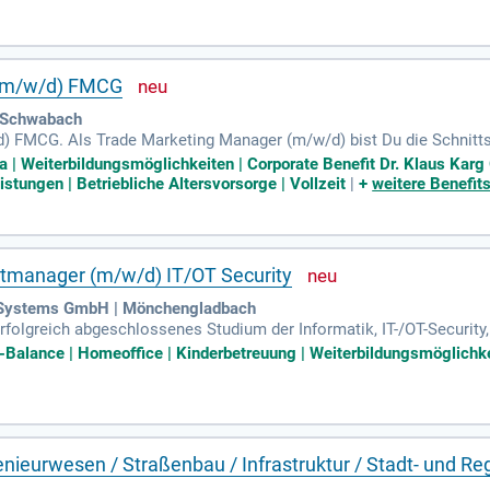
 (m/w/d) FMCG
| Schwabach
) FMCG. Als Trade Marketing Manager (m/w/d) bist Du die Schnitts
a | Weiterbildungsmöglichkeiten | Corporate Benefit Dr. Klaus Kar
tungen | Betriebliche Altersvorsorge | Vollzeit
|
+
weitere Benefit
tmanager (m/w/d) IT/OT Security
g Systems GmbH | Mönchengladbach
rfolgreich abgeschlossenes Studium der Informatik, IT-/OT-Security
ung im IT-/OT-Security-Umfeld sowie im Produkt- oder Projektmanag
e-Balance | Homeoffice | Kinderbetreuung | Weiterbildungsmöglichkei
enieurwesen / Straßenbau / Infrastruktur / Stadt- und R