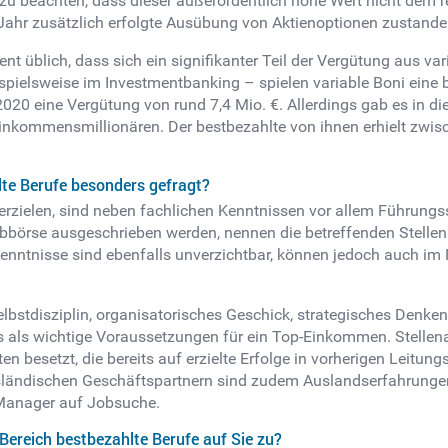
gs zu beachten, dass dieser außerordentlich hohe Wert nicht dem 
 Jahr zusätzlich erfolgte Ausübung von Aktienoptionen zustande
ent üblich, dass sich ein signifikanter Teil der Vergütung aus
pielsweise im Investmentbanking – spielen variable Boni eine be
020 eine Vergütung von rund 7,4 Mio. €. Allerdings gab es in 
inkommensmillionären. Der bestbezahlte von ihnen erhielt zwis
lte Berufe besonders gefragt?
rzielen, sind neben fachlichen Kenntnissen vor allem Führung
Jobbörse ausgeschrieben werden, nennen die betreffenden Stell
 Kenntnisse sind ebenfalls unverzichtbar, können jedoch auch 
elbstdisziplin, organisatorisches Geschick, strategisches Denke
 als wichtige Voraussetzungen für ein Top-Einkommen. Stellena
 besetzt, die bereits auf erzielte Erfolge in vorherigen Leitu
usländischen Geschäftspartnern sind zudem Auslandserfahrungen
-Manager auf Jobsuche.
ereich bestbezahlte Berufe auf Sie zu?