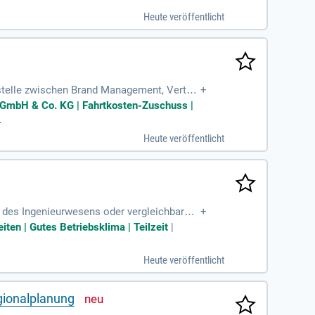
Heute veröffentlicht
telle zwischen Brand Management, Vertrie
+
g GmbH & Co. KG | Fahrtkosten-Zuschuss |
s
Heute veröffentlicht
, des Ingenieurwesens oder vergleichbare Q
+
ement; Begeisterung
ten | Gutes Betriebsklima | Teilzeit
|
Heute veröffentlicht
egionalplanung