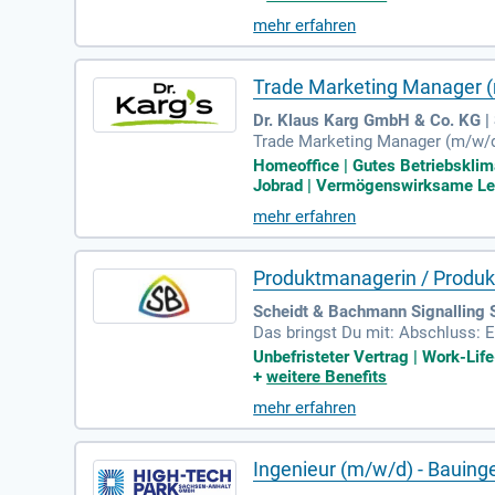
mehr erfahren
Trade Marketing Manager
Dr. Klaus Karg GmbH & Co. KG 
Trade Marketing Manager (m/w/d
b und Handel.
Homeoffice | Gutes Betriebsklim
Jobrad | Vermögenswirksame Leis
mehr erfahren
Produktmanagerin / Produk
Scheidt & Bachmann Signallin
Das bringst Du mit: Abschluss: E
ualifikation; Mehrjährige Erfahr
Unbefristeter Vertrag | Work-Lif
+
weitere Benefits
mehr erfahren
Ingenieur (m/w/d) - Bauing