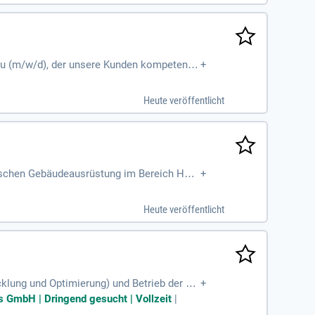
au (m/w/d), der unsere Kunden kompetent b
+
Heute veröffentlicht
nischen Gebäudeausrüstung im Bereich Heiz
+
Heute veröffentlicht
icklung und Optimierung) und Betrieb der Ne
+
ng des Informationssicherheits-Management
s GmbH | Dringend gesucht | Vollzeit
|