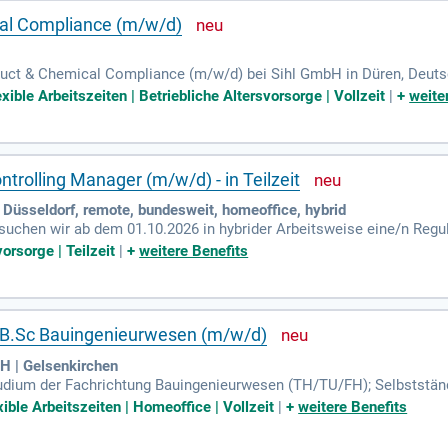
al Compliance (m/w/d)
uct & Chemical Compliance (m/w/d) bei Sihl GmbH in Düren, Deutsch
chen Konformität unserer Produkte in internationalen Märkten bei u
xible Arbeitszeiten | Betriebliche Altersvorsorge | Vollzeit
|
+
weite
ntrolling Manager (m/w/d) - in Teilzeit
 Düsseldorf, remote, bundesweit, homeoffice, hybrid
uchen wir ab dem 01.10.2026 in hybrider Arbeitsweise eine/n Regul
aben; worauf es wirklich ankommt.
orsorge | Teilzeit
|
+
weitere Benefits
c. / B.Sc Bauingenieurwesen (m/w/d)
H | Gelsenkirchen
udium der Fachrichtung Bauingenieurwesen (TH/TU/FH); Selbstständi
ng mit Kunden; Teamfähigkeit und Organisationstalent; Gute EDV-K
xible Arbeitszeiten | Homeoffice | Vollzeit
|
+
weitere Benefits