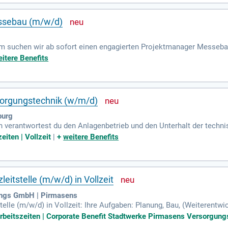
ssebau (m/w/d)
im suchen wir ab sofort einen engagierten Projektmanager Messeb
en Idee bis zur erfolgreichen Umsetzung verantwortet.
itere Benefits
sorgungstechnik (w/m/d)
burg
in verantwortest du den Anlagenbetrieb und den Unterhalt der tech
tärtechnik (HKLS).
eiten | Vollzeit
|
+
weitere Benefits
leitstelle (m/w/d) in Vollzeit
ungs GmbH | Pirmasens
stelle (m/w/d) in Vollzeit: Ihre Aufgaben: Planung, Bau, (Weiterentw
ik und der Kommunikationstechnik; Fortführung und Weiterentwicklu
 Arbeitszeiten | Corporate Benefit Stadtwerke Pirmasens Versorgung