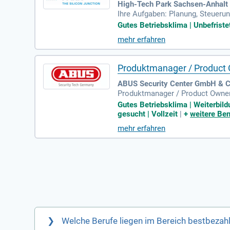
High-Tech Park Sachsen-Anhal
Ihre Aufgaben: Planung, Steuerun
ung, Bauausführung und Abrechnu
Gutes Betriebsklima | Unbefristet
mehr erfahren
Produktmanager / Product
ABUS Security Center GmbH & Co
Produktmanager / Product Own
rkeübergreifenden Software-as-a-
Gutes Betriebsklima | Weiterbild
gesucht | Vollzeit
|
+
weitere Ben
mehr erfahren
Welche Berufe liegen im Bereich bestbezahl