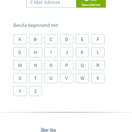
Newsletter
Berufe beginnend mit:
A
B
C
D
E
F
G
H
I
J
K
L
M
N
O
P
Q
R
S
T
U
V
W
X
Y
Z
Über Uns