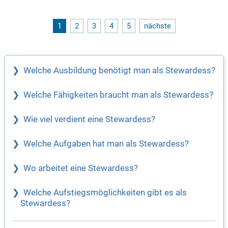
Referenznummer lautet HBH_1703_860_ABH. Zu Ihren Aufg
aben gehören unter anderem die Organisation und Koordinat
ion der Arbeitsabläufe, das Erstellen der Dienstpläne und di
1
2
3
4
5
nächste
e Beschaffung von Geschirr und Gläsern. Sie übernehmen di
e Verantwortung für den Alltagsgeschäft und sorgen für ein
en erfolgreichen Ablauf der Veranstaltungen.
Welche Ausbildung benötigt man als Stewardess?
Welche Fähigkeiten braucht man als Stewardess?
Wie viel verdient eine Stewardess?
Welche Aufgaben hat man als Stewardess?
Wo arbeitet eine Stewardess?
Welche Aufstiegsmöglichkeiten gibt es als
Stewardess?