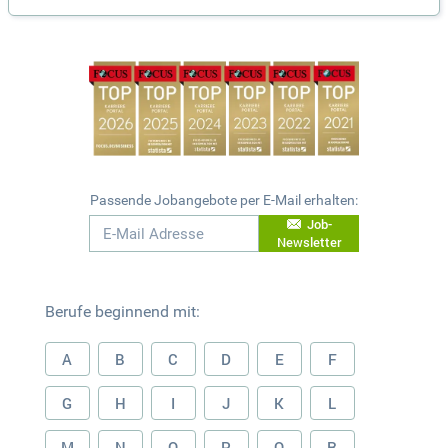
Passende Jobangebote per E-Mail erhalten:
Job-
Newsletter
Berufe beginnend mit:
A
B
C
D
E
F
G
H
I
J
K
L
M
N
O
P
Q
R