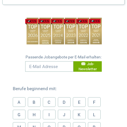
Passende Jobangebote per E-Mail erhalten:
Job-
Newsletter
Berufe beginnend mit:
A
B
C
D
E
F
G
H
I
J
K
L
M
N
O
P
Q
R