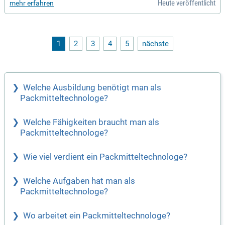
Heute veröffentlicht
mehr erfahren
zählen die Bedienung modernster Maschinen, die Qualitätsk
ontrolle und die Kooperation mit Kollegen. Entdecken Sie vi
elfältige Perspektiven als Produktionsassistent oder Masch
inenbedienerin in unseren aktuellen Stellenanzeigen. Starten
Sie jetzt Ihre Karriere mit uns und profitieren Sie von interes
1
2
3
4
5
nächste
santen Entwicklungsmöglichkeiten!
Welche Ausbildung benötigt man als
Packmitteltechnologe?
Welche Fähigkeiten braucht man als
Packmitteltechnologe?
Wie viel verdient ein Packmitteltechnologe?
Welche Aufgaben hat man als
Packmitteltechnologe?
Wo arbeitet ein Packmitteltechnologe?