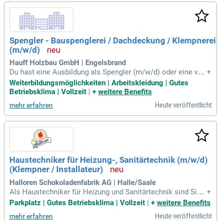
nisationsfähigkeiten und ein selbständiger Arbeitsstil. Du bi
st ein Teamplayer mit Deutschkenntnissen auf mindestens
B2 Niveau? Dann freuen wir uns auf deine Bewerbung!
Spengler - Bauspenglerei / Dachdeckung / Klempnerei
(m/w/d)
Hauff Holzbau GmbH | Engelsbrand
Du hast eine Ausbildung als Spengler (m/w/d) oder eine ver
+
gleichbare Qualifikation abgeschlossen? Genieße eine leist
Weiterbildungsmöglichkeiten | Arbeitskleidung | Gutes
ungsgerechte Bezahlung, die deinen Fähigkeiten gerecht wir
Betriebsklima | Vollzeit
|
+
weitere Benefits
d. In einem motivierten Team bieten wir dir die Chance zur k
Heute veröffentlicht
mehr erfahren
ontinuierlichen Fort- und Weiterbildung. Du arbeitest mit mo
dernen Geräten und Werkzeugen und erhältst hochwertige A
rbeitskleidung für alle Wetterbedingungen. Voraussetzung f
ür deine Bewerbung sind handwerkliches Geschick, technisc
hes Verständnis sowie fließende Deutschkenntnisse (C1). Z
udem solltest du im Besitz eines Führerscheins der Klasse
Haustechniker für Heizung-, Sanitärtechnik (m/w/d)
B oder BE sein, um optimal in unserem dynamischen Umfel
(Klempner / Installateur)
d zu agieren.
Halloren Schokoladenfabrik AG | Halle/Saale
Als Haustechniker für Heizung und Sanitärtechnik sind Sie v
+
erantwortlich für die Überwachung und Wartung von Versorg
Parkplatz | Gutes Betriebsklima | Vollzeit
|
+
weitere Benefits
ungsleitungen sowie technischen Anlagen. Ihr Aufgabenber
Heute veröffentlicht
mehr erfahren
eich umfasst die selbstständige Behebung von Störungen w