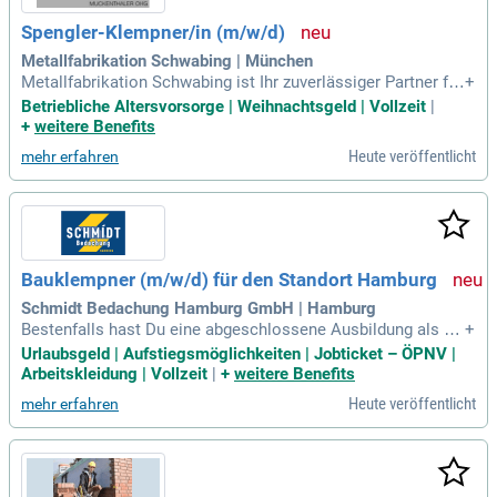
Spengler-Klempner/in (m/w/d)
Metallfabrikation Schwabing | München
Metallfabrikation Schwabing ist Ihr zuverlässiger Partner für
+
hochwertige Spenglerarbeiten im Baugewerbe. Unsere Exper
Betriebliche Altersvorsorge | Weihnachtsgeld | Vollzeit
|
ten setzen auf präzise Handwerkskunst und innovative Lösu
+
weitere Benefits
ngen, die Nachhaltigkeit gewährleisten. Wir arbeiten eng mit
Heute veröffentlicht
mehr erfahren
Architekten und Bauherren, um individuelle Projekte erfolgre
ich umzusetzen. Qualität, Termintreue und Sicherheit haben
bei uns höchste Priorität, um die Zufriedenheit unserer Kund
en zu garantieren. In unserem dynamischen Team bieten wir
ein abwechslungsreiches Arbeitsumfeld und spannende Pro
jekte für die persönliche Weiterentwicklung. Entdecken Sie
Bauklempner (m/w/d) für den Standort Hamburg
die Möglichkeit, Ihre Fähigkeiten in der Herstellung und Mon
tage von Blechteilen für Dächer einzubringen und weiter aus
Schmidt Bedachung Hamburg GmbH | Hamburg
zubauen.
Bestenfalls hast Du eine abgeschlossene Ausbildung als Ba
+
uklempner/in oder Dachdecker/in anderenfalls einen verglei
Urlaubsgeld | Aufstiegsmöglichkeiten | Jobticket – ÖPNV |
chbaren Facharbeiterbrief oder entsprechende Berufserfahru
Arbeitskleidung | Vollzeit
|
+
weitere Benefits
ng aus der Branche; Du bist handwerklich sehr geschickt un
Heute veröffentlicht
mehr erfahren
d natürlich schwindelfrei