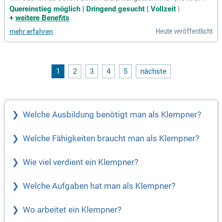
gern auch Quereinsteiger mit handwerklichem Geschick! Ihr
Quereinstieg möglich | Dringend gesucht | Vollzeit
|
e Hauptaufgaben umfassen die fachgerechte Abdichtung vo
+
weitere Benefits
n Flachdächern und die Durchführung wichtiger Reparaturen.
Heute veröffentlicht
mehr erfahren
Zudem führen Sie Dämm- und Schutzmaßnahmen durch, um
Witterungseinflüsse zu minimieren. Ideale Bewerber bringen
Erfahrung als Abdichtungstechniker oder in verwandten Ber
ufen mit, sind aber auch ohne Vorkenntnisse willkommen.
Wir bieten eine umfassende Einarbeitung, ein attraktives Ge
1
2
3
4
5
nächste
halt und hochwertige Arbeitsmittel. Bewerben Sie sich noch
heute unkompliziert und werden Sie Teil unseres freundliche
n Teams!
Welche Ausbildung benötigt man als Klempner?
Welche Fähigkeiten braucht man als Klempner?
Wie viel verdient ein Klempner?
Welche Aufgaben hat man als Klempner?
Wo arbeitet ein Klempner?