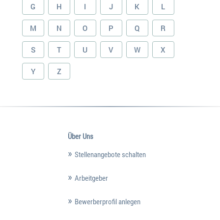
G
H
I
J
K
L
M
N
O
P
Q
R
S
T
U
V
W
X
Y
Z
Über Uns
Stellenangebote schalten
Arbeitgeber
Bewerberprofil anlegen