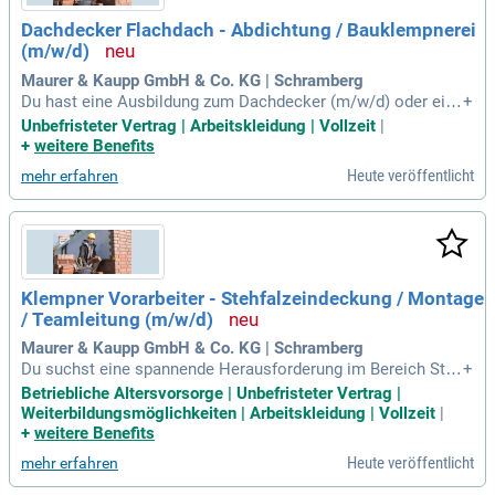
Dachdecker Flachdach - Abdichtung / Bauklempnerei
(m/w/d)
Maurer & Kaupp GmbH & Co. KG | Schramberg
Du hast eine Ausbildung zum Dachdecker (m/w/d) oder eine
+
vergleichbare Ausbildung mit Berufserfahrung in der Flachda
Unbefristeter Vertrag | Arbeitskleidung | Vollzeit
|
chabdichtung; Du bringst mindestens erste Berufserfahrung
+
weitere Benefits
im Bereich Flachdach oder in der Klempnerei mit; Du verfüg
Heute veröffentlicht
mehr erfahren
st über gute Organisationsfähigkeit
Klempner Vorarbeiter - Stehfalzeindeckung / Montage
/ Teamleitung (m/w/d)
Maurer & Kaupp GmbH & Co. KG | Schramberg
Du suchst eine spannende Herausforderung im Bereich Steh
+
falzeindeckungen und Klempner-Arbeiten? Wir bieten eine P
Betriebliche Altersvorsorge | Unbefristeter Vertrag |
osition für erfahrene Klempner, Spengler oder Blechner! Dei
Weiterbildungsmöglichkeiten | Arbeitskleidung | Vollzeit
|
ne Aufgaben umfassen die Vorfertigung und Montage von M
+
weitere Benefits
etalldächern sowie die Baustellenkoordination. Du leitest ei
Heute veröffentlicht
mehr erfahren
n motiviertes Team und bringst etwa drei Jahre Berufserfahr
ung in den Falztechniken mit. Wichtig sind zudem gute Orga