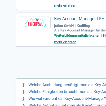
nziale und entwickelst nachhalt
mehr erfahren
räsenz. Zudem repräsentierst du
e, um Kundenprojekte zu steuern 
Key Account Manager LEH & 
jufico GmbH | Krailling
Als Key Account Manager für den 
hlüsselposition baust Du wertvo
Weiterbildungsmöglichkeiten | Ho
Geschäftskonzepte. Durch die Ana
mehr erfahren
um. Du verhandelst mit Geschic
die Planung von Umsatz, Absatz,
e Ziele im Blick.
Welche Ausbildung benötigt man als Key-
Welche Fähigkeiten braucht man als Key-
Wie viel verdient ein Key-Account-Manager
Welche Aufgaben hat man als Key-Account