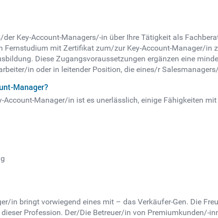
der Key-Account-Managers/-in über Ihre Tätigkeit als Fachberat
 Fernstudium mit Zertifikat zum/zur Key-Account-Manager/in zu 
bildung. Diese Zugangsvoraussetzungen ergänzen eine mindeste
arbeiter/in oder in leitender Position, die eines/r Salesmanagers/
ount-Manager?
Key-Account-Manager/in ist es unerlässlich, einige Fähigkeiten mi
ng
r/in bringt vorwiegend eines mit – das Verkäufer-Gen. Die Freu
n dieser Profession. Der/Die Betreuer/in von Premiumkunden/-inn