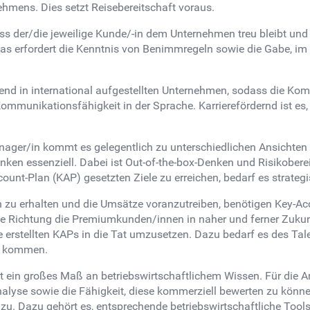
ehmens. Dies setzt Reisebereitschaft voraus.
ss der/die jeweilige Kunde/-in dem Unternehmen treu bleibt un
. Das erfordert die Kenntnis von Benimmregeln sowie die Gabe, i
d in international aufgestellten Unternehmen, sodass die Komm
ommunikationsfähigkeit in der Sprache. Karrierefördernd ist e
ager/in kommt es gelegentlich zu unterschiedlichen Ansichten
nken essenziell. Dabei ist Out-of-the-box-Denken und Risikoberei
nt-Plan (KAP) gesetzten Ziele zu erreichen, bedarf es strategis
n zu erhalten und die Umsätze voranzutreiben, benötigen Key-A
che Richtung die Premiumkunden/innen in naher und ferner Zukun
e erstellten KAPs in die Tat umzusetzen. Dazu bedarf es des Tale
zu kommen.
t ein großes Maß an betriebswirtschaftlichem Wissen. Für die 
nalyse sowie die Fähigkeit, diese kommerziell bewerten zu kön
. Dazu gehört es, entsprechende betriebswirtschaftliche Tools