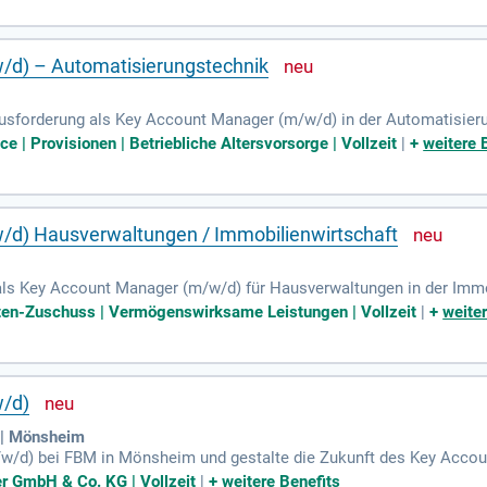
er Maschinenbaubranche. Zudem arbeiten Sie eng mit dem Solutio
zungen sind ein abgeschlossenes Studium in Automatisierungstechni
/d) – Automatisierungstechnik
sforderung als Key Account Manager (m/w/d) in der Automatisierung
fice, betreuen Sie entscheidende Key-Kunden im Raum Nürnberg, Ba
ce | Provisionen | Betriebliche Altersvorsorge | Vollzeit
|
+
weitere 
den Ausbau bestehender Kundenbeziehungen, um Umsatz und Marktante
er und setzen Vertriebsstrategien in Zusammenarbeit mit Solution 
isierungstechnik, Elektrotechnik oder Mechatronik ist erforderlich
d) Hausverwaltungen / Immobilienwirtschaft
ls Key Account Manager (m/w/d) für Hausverwaltungen in der Immobi
ialbank in München, die über 300 Mitarbeiter zählt. Wir unterstüt
osten-Zuschuss | Vermögenswirksame Leistungen | Vollzeit
|
+
weite
Verwaltersoftware und einem CRM-Tool. Unsere Vorteile umfassen mo
itszeiten. Zudem bieten wir Fahrtkostenübernahme, vermögenswirk
greiche Fort- und Weiterbildungen in einem etablierten Unternehme
/d)
 | Mönsheim
w/d) bei FBM in Mönsheim und gestalte die Zukunft des Key Acc
nd Beratung internationaler Bestandskunden sowie die aktive Neuku
er GmbH & Co. KG | Vollzeit
|
+
weitere Benefits