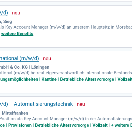
ende und formen eine nachhaltige Zukunft für alle.
/d)
, Sieg
als Key Account Manager (m/w/d) an unserem Hauptsitz in Morsbac
ie aktiv den Erfolg unserer wichtigsten Kunden. Ihre Hauptaufgabe 
+
weitere Benefits
ounts. Sie entwickeln dabei effektive Kundenstrategien und bauen 
ren Teams begleiten Sie Projekte von der Anfrage bis zur Umsetzun
n Unternehmenserfolg langfristig zu sichern. Bewerben Sie sich jetz
national (m/w/d)
mbH & Co. KG | Löningen
ional (m/w/d) betreut eigenverantwortlich internationale Bestands
rung des Exportgeschäfts und die Umsetzung von Vertriebsstrategi
dungsmöglichkeiten | Kantine | Betriebliche Altersvorsorge | Vollzei
Marktanalysen fallen in seinen Aufgabenbereich. Um erfolgreich zu
len Vertrieb, insbesondere in der FMCG-Branche, erforderlich. Verh
entierung sind ebenfalls wichtig. Zudem sollte der Kandidat bereit
/d) – Automatisierungstechnik
 Mittelfranken
 Position als Key Account Manager (m/w/d) in der Automatisierung
profitieren Sie von flexiblen Arbeitszeiten und der Möglichkeit, im H
ce | Provisionen | Betriebliche Altersvorsorge | Vollzeit
|
+
weitere 
unden, einschließlich eines DAX-Unternehmens. Sie entwickeln Stra