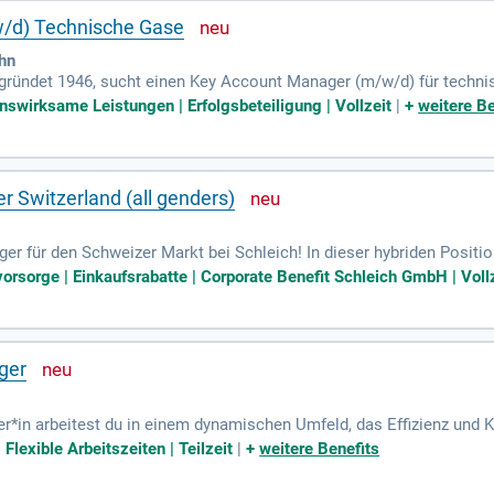
/d) Technische Gase
ohn
gründet 1946, sucht einen Key Account Manager (m/w/d) für techni
obaler Anbieter von Hochdruckventiltechnik. Wir entwickeln maßgesc
nswirksame Leistungen | Erfolgsbeteiligung | Vollzeit
|
+
weitere Be
se. Unsere Produkte sind bekannt für ihre Qualität und Langlebigk
 strategisch unsere Schlüsselkunden und entwickeln deren Potenzial 
eit und Effizienz in verschiedenen Branchen bei.
 Switzerland (all genders)
r für den Schweizer Markt bei Schleich! In dieser hybriden Positi
lgreich um. Du bist verantwortlich für Umsatz, Profitabilität sowie
vorsorge | Einkaufsrabatte | Corporate Benefit Schleich GmbH | Voll
 E-Commerce-Partner und pflegst nachhaltige Kundenbeziehungen. 
so das Ableiten von Wachstumschancen aus Marktanalysen. Diese 
upply Chain und Customer Service. Bewerbe dich jetzt und gestalte d
ger
*in arbeitest du in einem dynamischen Umfeld, das Effizienz und Kl
schäftsführung, um Potenziale schnell zu identifizieren und umzus
Flexible Arbeitszeiten | Teilzeit
|
+
weitere Benefits
O₂-Emissionen um bis zu 32%. Damit verbessern wir die Effizienz 
rtrauen über 350 Unternehmen und öffentliche Einrichtungen auf un