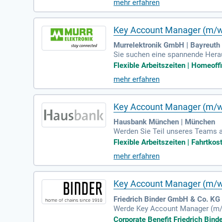
mehr erfahren
eren neue Geschäftsfelder in d
rschaften zu sichern. Vorausset
ifikationen.
Key Account Manager (m/w
Murrelektronik GmbH | Bayreuth
Sie suchen eine spannende Herau
rbeitszeiten, inklusive Home Of
Flexible Arbeitszeiten | Homeoffi
n den strategischen Erhalt und 
mehr erfahren
fizieren Sie neue Geschäftsfeld
eschlossenes Studium in Automat
tstrends mitzuarbeiten!
Key Account Manager (m/w/
Hausbank München | München
Werden Sie Teil unseres Teams a
ührende genossenschaftliche Spez
Flexible Arbeitszeiten | Fahrtk
software, einschließlich einer 
mehr erfahren
0 Urlaubstage und flexible Arbe
Nutzen Sie die Chance auf umfan
Key Account Manager (m/w
Friedrich Binder GmbH & Co. KG
Werde Key Account Manager (m/
en die strategische Betreuung u
Corporate Benefit Friedrich Bind