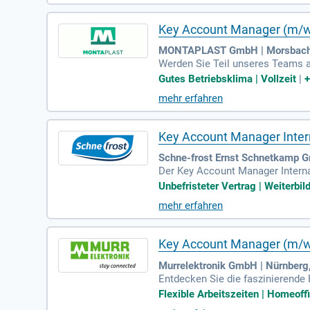
watt unterstützen wir die Wärmew
Key Account Manager (m/w
MONTAPLAST GmbH | Morsbach
Werden Sie Teil unseres Teams 
er Schlüsselposition gestalten S
Gutes Betriebsklima | Vollzeit
|
Weiterentwicklung Ihrer Key Acc
mehr erfahren
f. Gemeinsam mit interdisziplinä
zpotenzial zu erschließen und de
Key Account Manager Inter
Schne-frost Ernst Schnetkamp G
Der Key Account Manager Internat
inen Aufgaben gehören die Steue
Unbefristeter Vertrag | Weiterbil
lungen und das Durchführen von 
mehr erfahren
sowie Erfahrung im internationa
tnisse sowie eine hohe Kundenori
chmessen zu organisieren.
Key Account Manager (m/w
Murrelektronik GmbH | Nürnberg,
Entdecken Sie die faszinierende
amberg. In dieser Vollzeitstelle 
Flexible Arbeitszeiten | Homeoffi
st die Betreuung namhafter Key-K