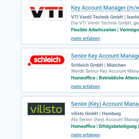
Key Account Manager (m/w
VTI Ventil Technik GmbH | Iserl
Die VTI Ventil Technik GmbH, ge
mit Sitz in Iserlohn, ist ein gl
Flexible Arbeitszeiten | Vermöge
terdrückung und medizinische Ga
mehr erfahren
t". In dieser Rolle betreuen Sie
Teams und tragen Sie zur Sicherh
Senior Key Account Manager
Schleich GmbH | München
Werde Senior Key Account Manage
msstrategie und setzt diese erfo
Homeoffice | Betriebliche Alters
nsere wichtigsten Handels- und
mehr erfahren
stehen auf deiner Agenda, eben
arbeit mit Marketing, Finance, S
Senior (Key) Account Mana
vilisto GmbH | Hamburg
Als Senior (Key) Account Manager
ng, Customer Success und der Ge
Homeoffice | Erfolgsbeteiligung | 
nken den Energieverbrauch und C
mehr erfahren
m Klimaschutz bei. Seit 2016 ve