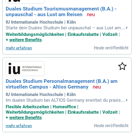
Duales Studium Tourismusmanagement (B.A.) -
unpauschal - aus Lust am Reisen
IU Internationale Hochschule | Köln
Starte dein Duales Studium bei unpauschal – aus Lust am R
+
eisen in der Kölner Südstadt. Erlebe spannende Lehrveranst
Weiterbildungsmöglichkeiten | Einkaufsrabatte | Vollzeit
|
altungen an zwei Tagen in der Woche am Campus. Vertiefe
+
weitere Benefits
dein Wissen mit interaktiven Lernmaterialien und profitiere v
Heute veröffentlicht
mehr erfahren
on unserer Erfahrung als Reiseagentur. Wir bieten individuell
e Reisen und agieren direkt mit Zielgebietsagenturen. Werde
Teil unseres dynamischen Teams und beginne am 1. Oktobe
r 2026. Der Clou: Du zahlst keine Studiengebühren, denn die
se übernehmen wir für dich! Bewirb dich jetzt und starte dei
ne Karriere in der Reisebranche!
Duales Studium Personalmanagement (B.A.) am
virtuellen Campus - Altios Germany
IU Internationale Hochschule | Köln
Im dualen Studium bei ALTIOS Germany erwirbst du praxisn
+
ahe Erfahrungen und theoretisches Wissen online. Unsere A
Flexible Arbeitszeiten | Homeoffice |
kkreditierung als modernes Fernstudium garantiert höchste
Weiterbildungsmöglichkeiten | Einkaufsrabatte | Vollzeit
|
Bildungsstandards. Als langjährige Unternehmensberatung
+
weitere Benefits
unterstützen wir seit über 35 Jahren mittelständische Firme
Heute veröffentlicht
mehr erfahren
n bei der Internationalisierung. Mit 40 Büros in über 25 Länd
ern bieten wir maßgeschneiderte Marktstrategien und opera