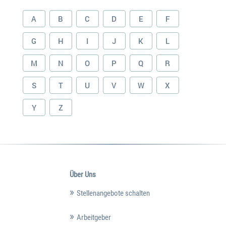
A
B
C
D
E
F
G
H
I
J
K
L
M
N
O
P
Q
R
S
T
U
V
W
X
Y
Z
Über Uns
Stellenangebote schalten
Arbeitgeber