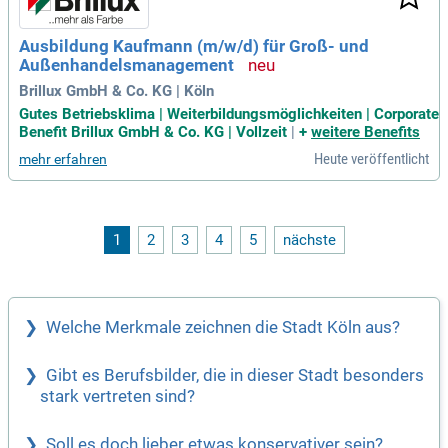
t guten Noten in Mathematik, Physik und Technik. Du sollte
st ein Teamplayer sein, gerne im Freien arbeiten und Freude
Ausbildung Kaufmann (m/w/d) für Groß- und
am Umgang mit Werkstoffen haben. Profitiere von einer attr
Außenhandelsmanagement
aktiven Vergütung nach Haustarif und hohen Zukunftspersp
ektiven in einem stabilen Berufsfeld!
Brillux GmbH & Co. KG | Köln
Gutes Betriebsklima | Weiterbildungsmöglichkeiten | Corporate
Benefit Brillux GmbH & Co. KG | Vollzeit
|
+
weitere Benefits
Heute veröffentlicht
mehr erfahren
1
2
3
4
5
nächste
Welche Merkmale zeichnen die Stadt Köln aus?
Gibt es Berufsbilder, die in dieser Stadt besonders
stark vertreten sind?
Soll es doch lieber etwas konservativer sein?