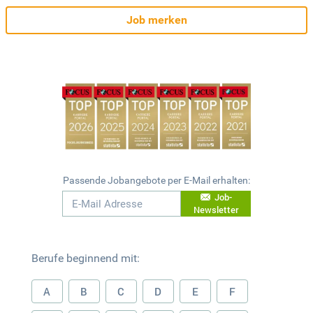
Job merken
Passende Jobangebote per E-Mail erhalten:
Job-
Newsletter
Berufe beginnend mit:
A
B
C
D
E
F