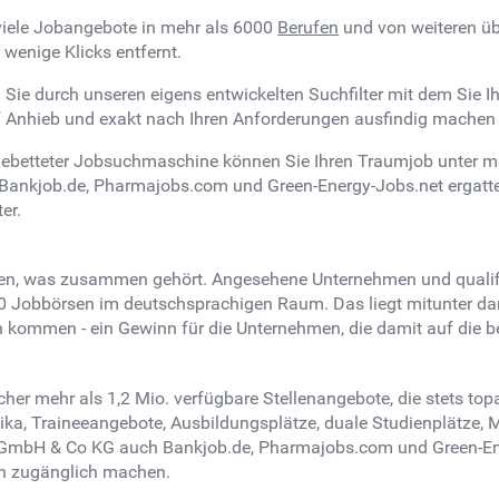
viele Jobangebote in mehr als 6000
Berufen
und von weiteren übe
 wenige Klicks entfernt.
ie durch unseren eigens entwickelten Suchfilter mit dem Sie Ih
auf Anhieb und exakt nach Ihren Anforderungen ausfindig machen
gebetteter Jobsuchmaschine können Sie Ihren Traumjob unter m
Bankjob.de, Pharmajobs.com und Green-Energy-Jobs.net ergattern
er.
n, was zusammen gehört. Angesehene Unternehmen und qualifizi
 10 Jobbörsen im deutschsprachigen Raum. Das liegt mitunter d
en kommen - ein Gewinn für die Unternehmen, die damit auf die 
her mehr als 1,2 Mio. verfügbare Stellenangebote, die stets top
a, Traineeangebote, Ausbildungsplätze, duale Studienplätze, Min
GmbH & Co KG auch Bankjob.de, Pharmajobs.com und Green-Ener
n zugänglich machen.