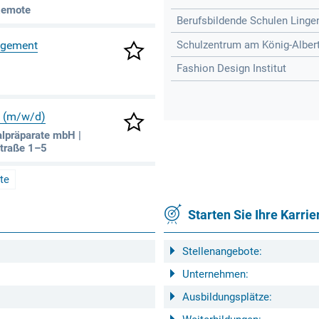
Remote
Berufsbildende Schulen Linge
Schulzentrum am König-Albert-
agement
Fashion Design Institut
V (m/w/d)
alpräparate mbH |
Straße 1–5
te
Starten Sie Ihre Karrie
Stellenangebote:
Unternehmen:
Ausbildungsplätze: