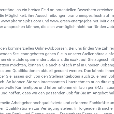
erständlich ein breites Feld an potentiellen Bewerbern erreich
die Möglichkeit, ihre Ausschreibungen branchenspezifisch auf m
 www.pharmajobs.com und www.green-energy-jobs.net. Mit die
ber ansprechen können, die sich womöglich nicht nur für den Job
renden kommerziellen Online-Jobbörsen. Bei uns finden Sie zah
enden Stellenangeboten geben Sie in unserer Stellenbörse einfa
hnen eine Liste spannender Jobs an, die exakt auf Sie zugeschni
hätzen möchten, können Sie auch einfach mal in unseren Jobang
obs und Qualifikationen aktuell gesucht werden. Das könnte Ihne
er Sie lassen sich von den Stellenangeboten auch zu einem Job
hoch. So können Sie von interessanten Unternehmen auch direkt 
wertvolle Karrieretipps und Informationen einfach per E-Mail zu
e und hoffen, dass wir den passenden Job für Sie im Angebot ha
rseits Arbeitgeber hochqualifizierte und erfahrene Fachkräfte 
den Qualifikationen zur Verfügung stehen. In folgenden Branchen 
rfügung: Bank- und Finanzwesen – Erneuerbare Energien – Ingen