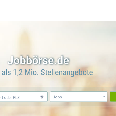
Jobbörse.de
als 1,2 Mio. Stellenangebote
Jobs
»