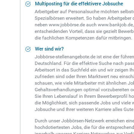
Multiposting für die effektivere Jobsuche
Arbeitgeber auf Personalsuche möchten selbstv
Spezialbörsen erweitert. So haben Arbeitgeber 
neben www.jobbörse.de auch www.bankjob.de,
entscheidenden Vorteil, dass sie gezielt Bewer
die fachlichen Kompetenzen dafür mitbringen.
Wer sind wir?
Jobbörse-stellenangebote.de ist eine der füh
Deutschland. Für die effektive Suche nach pass
Arbeitsort in das Suchfeld ein und wir zeigen I
zufrieden sind oder Ihren Marktwert neu einsc
schauen, wie viele Mitarbeiter mit ähnlichen J
Gehaltsverhandlungen optimal vorzubereiten od
Sie Ihren Lebenslauf in Ihrem Bewerberprofil 
die Möglichkeit, sich passende Jobs und viele 
Jobsuche und Ihrer weiteren Karriere alles Gut
Durch unser Jobbörsen-Netzwerk erreichen eine
hochdotiertesten Jobs, die für die entsprechen
innerhalb unseres Karriere-Netzwerkes zur Ve