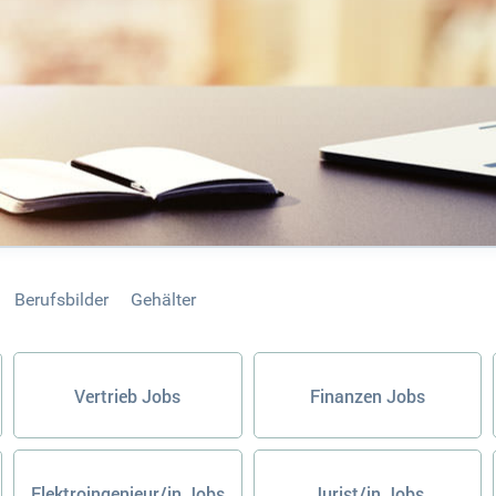
Berufsbilder
Gehälter
Vertrieb Jobs
Finanzen Jobs
Elektroingenieur/in Jobs
Jurist/in Jobs