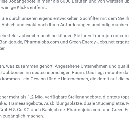
viele Jobangebote in mehr als 6000
Berufen
und von weiteren übe
 wenige Klicks entfernt.
ie durch unseren eigens entwickelten Suchfilter mit dem Sie Ih
auf Anhieb und exakt nach Ihren Anforderungen ausfindig machen
gebetteter Jobsuchmaschine können Sie Ihren Traumjob unter m
Bankjob.de, Pharmajobs.com und Green-Energy-Jobs.net ergattern
er.
n, was zusammen gehört. Angesehene Unternehmen und qualifizi
 10 Jobbörsen im deutschsprachigen Raum. Das liegt mitunter d
en kommen - ein Gewinn für die Unternehmen, die damit auf die 
her mehr als 1,2 Mio. verfügbare Stellenangebote, die stets top
a, Traineeangebote, Ausbildungsplätze, duale Studienplätze, Min
GmbH & Co KG auch Bankjob.de, Pharmajobs.com und Green-Ener
n zugänglich machen.