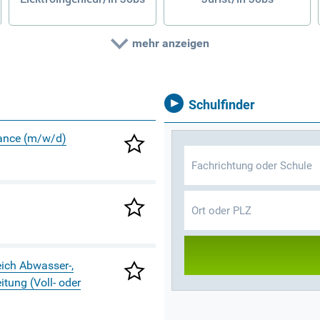
mehr anzeigen
Schulfinder
ance (m/w/d)
eich Abwasser-,
ung (Voll- oder