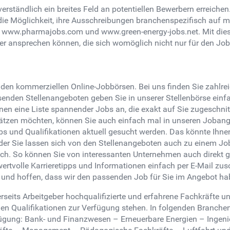
erständlich ein breites Feld an potentiellen Bewerbern erreich
die Möglichkeit, ihre Ausschreibungen branchenspezifisch auf m
 www.pharmajobs.com und www.green-energy-jobs.net. Mit die
ber ansprechen können, die sich womöglich nicht nur für den Job
renden kommerziellen Online-Jobbörsen. Bei uns finden Sie zah
enden Stellenangeboten geben Sie in unserer Stellenbörse einfa
hnen eine Liste spannender Jobs an, die exakt auf Sie zugeschni
hätzen möchten, können Sie auch einfach mal in unseren Jobang
obs und Qualifikationen aktuell gesucht werden. Das könnte Ihne
er Sie lassen sich von den Stellenangeboten auch zu einem Job
hoch. So können Sie von interessanten Unternehmen auch direkt 
wertvolle Karrieretipps und Informationen einfach per E-Mail zu
e und hoffen, dass wir den passenden Job für Sie im Angebot ha
rseits Arbeitgeber hochqualifizierte und erfahrene Fachkräfte 
den Qualifikationen zur Verfügung stehen. In folgenden Branchen 
rfügung: Bank- und Finanzwesen – Erneuerbare Energien – Ingen