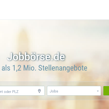
Jobbörse.de
als 1,2 Mio. Stellenangebote
Jobs
»