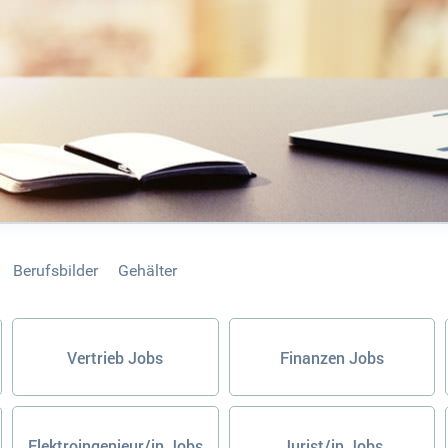
Berufsbilder
Gehälter
Vertrieb Jobs
Finanzen Jobs
Elektroingenieur/in Jobs
Jurist/in Jobs