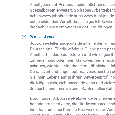
Arbeitgeber auf Personalsuche möchten selbstv
Spezialbörsen erweitert. So haben Arbeitgeber 
neben www.jobbörse.de auch www.bankjob.de,
entscheidenden Vorteil, dass sie gezielt Bewer
die fachlichen Kompetenzen dafür mitbringen.
Wer sind wir?
Jobbörse-stellenangebote.de ist eine der füh
Deutschland. Für die effektive Suche nach pass
Arbeitsort in das Suchfeld ein und wir zeigen I
zufrieden sind oder Ihren Marktwert neu einsc
schauen, wie viele Mitarbeiter mit ähnlichen J
Gehaltsverhandlungen optimal vorzubereiten od
Sie Ihren Lebenslauf in Ihrem Bewerberprofil 
die Möglichkeit, sich passende Jobs und viele 
Jobsuche und Ihrer weiteren Karriere alles Gut
Durch unser Jobbörsen-Netzwerk erreichen eine
hochdotiertesten Jobs, die für die entsprechen
innerhalb unseres Karriere-Netzwerkes zur Ve