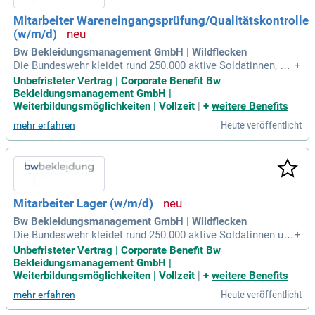
Mitarbeiter Wareneingangsprüfung/Qualitätskontrolle
(w/m/d)
Bw Bekleidungsmanagement GmbH | Wildflecken
Die Bundeswehr kleidet rund 250.000 aktive Soldatinnen, So
+
ldaten sowie Reservistinnen und Reservisten. Unser Team, b
Unbefristeter Vertrag | Corporate Benefit Bw
estehend aus etwa 1.900 Mitarbeiterinnen und Mitarbeitern,
Bekleidungsmanagement GmbH |
ist an über 110 Standorten in Deutschland tätig. Wir bieten s
Weiterbildungsmöglichkeiten | Vollzeit
|
+
weitere Benefits
ichere Arbeitsplätze und kontinuierliches Wachstum in einer
Heute veröffentlicht
mehr erfahren
dynamischen Branche. Aktuell suchen wir unbefristet in Voll
zeit einen Mitarbeiter (w/m/d) für die Wareneingangsprüfun
g und Qualitätskontrolle im Bekleidungszentrum Wildflecke
n. Dort lagern, kommissionieren und versenden wir unsere
Ware effizient. Werden Sie Teil unseres engagierten Teams
und gestalten Sie die Versorgung der Bundeswehr aktiv mit!
Mitarbeiter Lager (w/m/d)
Bw Bekleidungsmanagement GmbH | Wildflecken
Die Bundeswehr kleidet rund 250.000 aktive Soldatinnen und
+
Soldaten sowie zivile Mitarbeiter ein. Aktuell suchen wir un
Unbefristeter Vertrag | Corporate Benefit Bw
befristete Mitarbeiter für unser Bekleidungszentrum in Wild
Bekleidungsmanagement GmbH |
flecken. Zu den Aufgaben gehören die Bearbeitung von Ware
Weiterbildungsmöglichkeiten | Vollzeit
|
+
weitere Benefits
neingängen, die Kommissionierung von Aufträgen und die D
Heute veröffentlicht
mehr erfahren
urchführung interner Warenbewegungen. Wir bieten sichere
Arbeitsplätze in einem respektvollen Umfeld mit geregelten