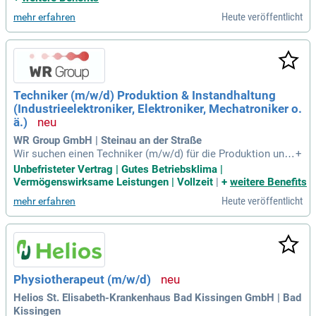
e medizinische Versorgung für rund 110.000 Einwohner im
Heute veröffentlicht
mehr erfahren
Norden Bayerns. Mit 175 Betten und zahlreichen Fachabteilu
ngen garantieren wir eine optimale Patientenversorgung. Pr
ofitieren Sie von einer kollegialen Atmosphäre und innovativ
en Entwicklungen in der Gesundheitsversorgung. Bewerben
Sie sich jetzt unter der Kennziffer: 1102 000088 und gestalte
n Sie Ihre Zukunft in einer führenden Klinik!
Techniker (m/w/d) Produktion & Instandhaltung
(Industrieelektroniker, Elektroniker, Mechatroniker o.
ä.)
WR Group GmbH | Steinau an der Straße
Wir suchen einen Techniker (m/w/d) für die Produktion und I
+
nstandhaltung in Steinau an der Straße. In dieser unbefristet
Unbefristeter Vertrag | Gutes Betriebsklima |
en Vollzeitstelle bist du verantwortlich für das Einrichten, B
Vermögenswirksame Leistungen | Vollzeit
|
+
weitere Benefits
edienen und Warten pharmazeutischer Produktionsanlagen.
Heute veröffentlicht
mehr erfahren
Du erstellst Jahreswartungspläne und führst regelmäßige W
artungen durch. Außerdem kommunizierst du mit externen F
irmen zur Angebotsanfrage und Auftragserteilung. Zudem a
nalysierst du Schwachstellen und Störungen in den Anlagen,
um Verbesserungen vorzunehmen. Werde Teil unseres Tea
ms und trage zur Optimierung unserer Produktionsprozesse
Physiotherapeut (m/w/d)
bei!
Helios St. Elisabeth-Krankenhaus Bad Kissingen GmbH | Bad
Kissingen