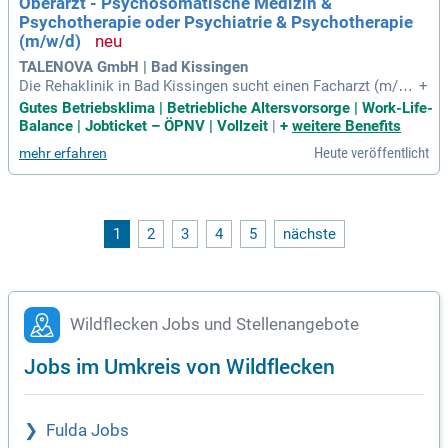
Oberarzt - Psychosomatische Medizin &
nvollen und abwechslungsreichen Umfeld!
Psychotherapie oder Psychiatrie & Psychotherapie
(m/w/d)
TALENOVA GmbH | Bad Kissingen
Die Rehaklinik in Bad Kissingen sucht einen Facharzt (m/w/
+
d) für Psychosomatische Medizin und Psychotherapie oder
Gutes Betriebsklima | Betriebliche Altersvorsorge | Work-Life-
Psychiatrie und Psychotherapie. In dieser Position behandel
Balance | Jobticket – ÖPNV | Vollzeit
|
+
weitere Benefits
n Sie Patienten mit psychosomatischen und psychischen Er
Heute veröffentlicht
mehr erfahren
krankungen. Sie optimieren kontinuierlich die psychotherap
eutischen Standards und führen ein interdisziplinäres Team
aus Ärzten und Psychologen. Zudem arbeiten Sie aktiv an d
er Weiterentwicklung individueller Therapiekonzepte mit. Fü
hrungsverantwortung und Teamförderung sind ebenfalls Teil
1
2
3
4
5
nächste
Ihrer Aufgabe. Wenn Sie Spaß an der Zusammenarbeit in ein
em engagierten Team haben, freuen wir uns auf Ihre Bewerb
ung.
Wildflecken Jobs und Stellenangebote
Jobs im Umkreis von Wildflecken
Fulda Jobs