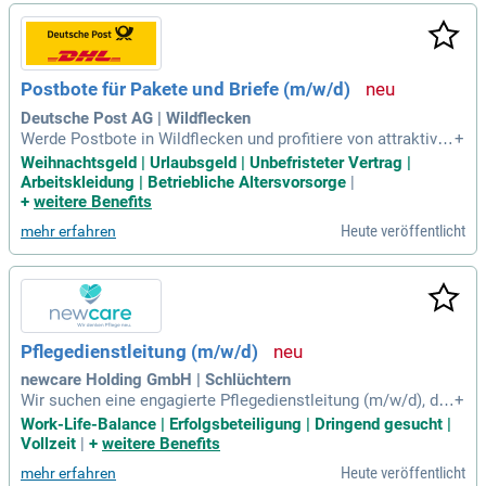
Arbeitszeiten und exzellenter Vergütung. Bewerber sollten id
ealerweise eine Ausbildung sowie Erfahrung im Logistikber
eich haben. Nutzen Sie die Chance, Teil eines wachsenden
Unternehmens zu werden, das Ihnen individuelle Weiterbildu
Postbote für Pakete und Briefe (m/w/d)
ngsmöglichkeiten bietet!
Deutsche Post AG | Wildflecken
Werde Postbote in Wildflecken und profitiere von attraktiven
+
Konditionen! Mit einem Stundenlohn von 17,92 € und bis zu
Weihnachtsgeld | Urlaubsgeld | Unbefristeter Vertrag |
332 € Urlaubsgeld bist du finanziell gut aufgestellt. Genieße
Arbeitskleidung | Betriebliche Altersvorsorge
|
Sicherheitsvorteile, wie einen krisensicheren Arbeitsplatz u
+
weitere Benefits
nd pünktliche Gehaltszahlungen. Wir bieten dir umfassende
Heute veröffentlicht
mehr erfahren
Einarbeitung, hochwertige Arbeitskleidung und Möglichkeite
n zur beruflichen Entwicklung. Zudem sorgen wir für freiwilli
ge Rufbereitschaft und interessante Mitarbeiterangebote wi
e Fahrradleasing. Bewirb dich jetzt und werde Teil unseres T
eams für die Zustellung von Paketen und Briefen!
Pflegedienstleitung (m/w/d)
newcare Holding GmbH | Schlüchtern
Wir suchen eine engagierte Pflegedienstleitung (m/w/d), die
+
unser Team ab sofort erweitert. Sie steuern die Pflege- und
Work-Life-Balance | Erfolgsbeteiligung | Dringend gesucht |
Betreuungsprozesse unter Berücksichtigung aller relevanten
Vollzeit
|
+
weitere Benefits
gesetzlichen und qualitativen Standards. Ihre Aufgaben umf
Heute veröffentlicht
mehr erfahren
assen die Entwicklung von Stellenplänen sowie die Dienst-