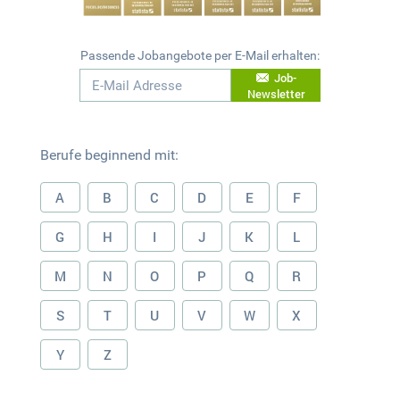
Passende Jobangebote per E-Mail erhalten:
Job-
Newsletter
Berufe beginnend mit:
A
B
C
D
E
F
G
H
I
J
K
L
M
N
O
P
Q
R
S
T
U
V
W
X
Y
Z