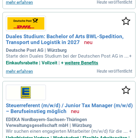
Heute veröffentlicht
mehr erfahren
tet dich optimal auf die Paketzustellung vor. Genieße zudem
zahlreiche Mitarbeiterangebote wie Fahrradleasing und Alter
svorsorge. Starte jetzt deine Karriere und nutze die Chance
auf unbefristete Übernahme und Aufstiegsmöglichkeiten!
Duales Studium: Bachelor of Arts BWL-Spedition,
Transport und Logistik in 2027
Deutsche Post AG | Würzburg
Starte dein Duales Studium bei der Deutschen Post AG in W
+
ürzburg und der DHBW Mannheim im Bachelor of Arts BWL-
Einkaufsrabatte | Vollzeit
|
+
weitere Benefits
Spedition, Transport & Logistik. Erlebe ein praxisorientiertes
Heute veröffentlicht
mehr erfahren
Studium, in dem Theorie und praktische Arbeit abwechseln.
Im Laufe von drei Jahren erhältst du umfassende Einblicke i
n die verschiedenen Abteilungen. Du optimierst Fahrten, ers
tellst Einsatzpläne und koordinierst den Fuhrparkeinsatz. Un
sere Niederlassung bietet dir die Möglichkeit, von Anfang a
n Verantwortung zu übernehmen. Alle Infos zu deinem Studi
Steuerreferent (m/w/d) / Junior Tax Manager (m/w/d)
um findest du auf http://www.dhbw-mannheim. Sichere dir je
– Berufseinstieg möglich
tzt deinen Studienplatz!
EDEKA Nordbayern-Sachsen-Thüringen
Verwaltungsgesellschaft mbH | Würzburg
Wir suchen einen engagierten Mitarbeiter (m/w/d) für die W
+
eiterentwicklung unseres Tax-Compliance-Management-Sys
Unbefristeter Vertrag | Werkstudent | Flexible Arbeitszeiten |