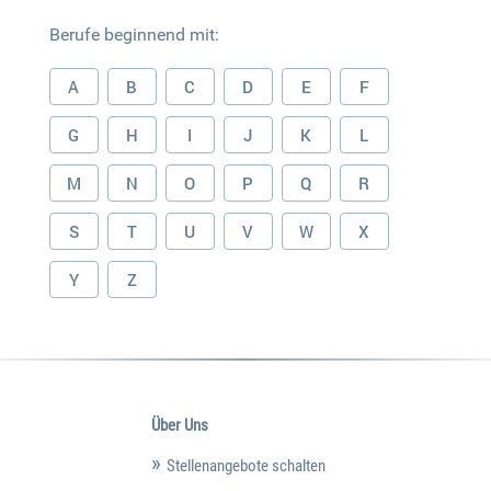
Berufe beginnend mit:
A
B
C
D
E
F
G
H
I
J
K
L
M
N
O
P
Q
R
S
T
U
V
W
X
Y
Z
Über Uns
Stellenangebote schalten