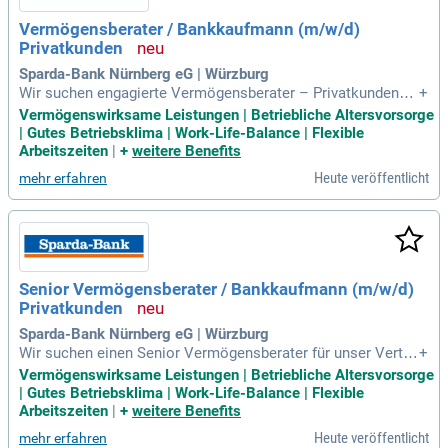
Vermögensberater / Bankkaufmann (m/w/d)
Privatkunden
Sparda-Bank Nürnberg eG | Würzburg
Wir suchen engagierte Vermögensberater – Privatkunden
+
(m/w/d) zur Verstärkung unseres Vertriebsteams der Zukun
Vermögenswirksame Leistungen | Betriebliche Altersvorsorge
ft in Nürnberg, Fürth, Schweinfurt und Würzburg. Deine Haup
| Gutes Betriebsklima | Work-Life-Balance | Flexible
taufgabe liegt in der kundenorientierten Beratung, bei der du
Arbeitszeiten
|
+
weitere Benefits
die individuellen Bedürfnisse und Wünsche der Privatkunden
Heute veröffentlicht
mehr erfahren
erkennst. Mit deinem geschulten Blick identifizierst du Pote
nziale und zeigst Chancen für eine erfolgreiche finanzielle Z
ukunft auf. Du entwickelst maßgeschneiderte Finanzstrategi
en, die genau auf die Lebenssituation deiner Kunden abgesti
mmt sind. Zudem berätst du umfassend zu unserem vielfälti
gen Produktportfolio, einschließlich Vermögensplanung und
Senior Vermögensberater / Bankkaufmann (m/w/d)
Liquiditätsmanagement. Werde Teil unseres Teams und ges
Privatkunden
talte die Finanzzukunft deiner Kunden aktiv mit!
Sparda-Bank Nürnberg eG | Würzburg
Wir suchen einen Senior Vermögensberater für unser Vertri
+
ebsteam der Zukunft in Nürnberg und Würzburg. Deine Haup
Vermögenswirksame Leistungen | Betriebliche Altersvorsorge
taufgabe besteht darin, eine kundenorientierte Beratung für
| Gutes Betriebsklima | Work-Life-Balance | Flexible
unsere vermögenden Privatkunden zu bieten. Du erkennst di
Arbeitszeiten
|
+
weitere Benefits
e individuellen Bedürfnisse und entwickelst maßgeschneide
Heute veröffentlicht
mehr erfahren
rte Finanzstrategien, die auf ihre Lebenssituation abgestim