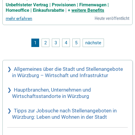
genständig die Vertriebsaktivitäten und überwachst deine K
Unbefristeter Vertrag | Provisionen | Firmenwagen |
PIs. Idealerweise bringst du Vertriebserfahrung im B2B-Berei
Homeoffice | Einkaufsrabatte
|
+
weitere Benefits
ch mit, insbesondere in technischen Dienstleistungen. Eine
Heute veröffentlicht
mehr erfahren
selbstständige, zielorientierte Arbeitsweise und hohe Eigen
motivation sind unerlässlich. Außerdem benötigst du ausge
zeichnete Kommunikations- und Verhandlungsfähigkeiten s
owie einen Führerschein der Klasse B. Wir bieten dir einen u
nbefristeten Arbeitsvertrag, ein attraktives Vergütungspaket
1
2
3
4
5
nächste
und einen Firmenwagen zur privaten Nutzung. Zusätzlich ge
nießt du flexible Arbeitszeiten, Remote Work und kannst zwi
schen einem monatlichen Wunschgutschein oder einer Urba
n Sports Mitgliedschaft wählen.
Allgemeines über die Stadt und Stellenangebote
in Würzburg – Wirtschaft und Infrastruktur
Hauptbranchen, Unternehmen und
Wirtschaftsstandorte in Würzburg
Tipps zur Jobsuche nach Stellenangeboten in
Würzburg: Leben und Wohnen in der Stadt