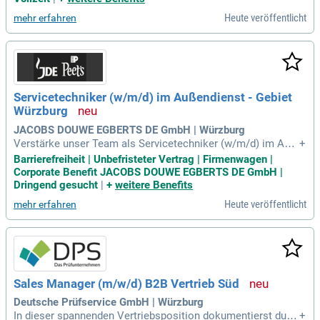
unstunterstützenden Mitarbeiter und treiben die digitale Tra
Heute veröffentlicht
mehr erfahren
nsformation voran. Ein besonderes Augenmerk liegt auf IT-S
icherheit und Datenschutz. Die HfM Würzburg ist Teil des V
erbunds „Kunsthochschule Bayern“, der an sechs bayerische
n Kunsthochschulen eng zusammenarbeitet. Gemeinsam w
erden relevante Themen in Kunst und Gesundheit sowie Wei
terbildung und Steuern professionell behandelt. Bewerben Si
Servicetechniker (w/m/d) im Außendienst - Gebiet
e sich jetzt, um Teil dieser innovativen Institution zu werden
Würzburg
und Ihre Fähigkeiten einzubringen!
JACOBS DOUWE EGBERTS DE GmbH | Würzburg
Verstärke unser Team als Servicetechniker (w/m/d) im Auß
+
endienst in Würzburg! Ab sofort suchen wir einen engagierte
Barrierefreiheit | Unbefristeter Vertrag | Firmenwagen |
n Techniker für die Wartung und Reparatur unserer hochwert
Corporate Benefit JACOBS DOUWE EGBERTS DE GmbH |
igen Kaffeemaschinen. In dieser unbefristeten Vollzeitstelle
Dringend gesucht
|
+
weitere Benefits
bist du die erste Anlaufstelle für unsere B2B-Kunden. Deine
Heute veröffentlicht
mehr erfahren
Aufgaben umfassen die Installation und Inbetriebnahme der
Geräte sowie die Analyse technischer Störungen. Mit deiner
Expertise sorgst du für perfekte Kaffeequalität und zufriede
ne Kunden. Bewirb dich jetzt und werde Teil eines dynamisc
hen Teams, das Qualität und Service großschreibt!
Sales Manager (m/w/d) B2B Vertrieb Süd
Deutsche Prüfservice GmbH | Würzburg
In dieser spannenden Vertriebsposition dokumentierst du ei
+