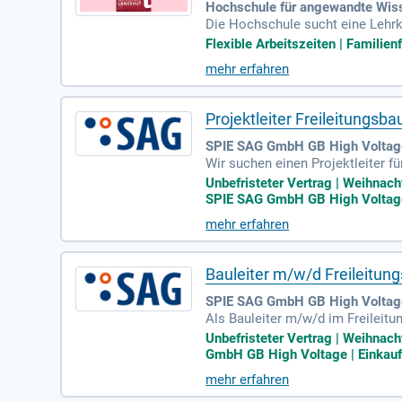
Hochschule für angewandte Wiss
Die Hochschule sucht eine Lehrk
Position bietet sowohl Vollzeit-
Flexible Arbeitszeiten | Familie
en in Behavioral Economics und 
mehr erfahren
Bewerber sollten ein abgeschlos
sowie die Mitarbeit in organisat
Projektleiter Freileitungsb
SPIE SAG GmbH GB High Voltage
Wir suchen einen Projektleiter f
ründungsarbeiten, Mastmontagen 
Unbefristeter Vertrag | Weihnach
eitgerecht, qualitätsbewusst und
SPIE SAG GmbH GB High Voltage |
mit unseren Montageteams zusamm
mehr erfahren
Q-Vorgaben. Zusätzlich pflegst d
tbar!
Bauleiter m/w/d Freileitu
SPIE SAG GmbH GB High Voltage
Als Bauleiter m/w/d im Freilei
n. Deine Hauptaufgabe besteht i
Unbefristeter Vertrag | Weihnach
nungsbereich (110 kV). Du behäl
GmbH GB High Voltage | Einkaufs
r, um die Effizienz der Baufortsc
mehr erfahren
setzen. Werde Teil eines dynami