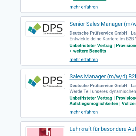
h und weisen das Kundenpersonal
mehr erfahren
ergänzt durch praktische Erfahr
unserem Innendienst und Außend
Senior Sales Manager (m/w
Deutsche Prüfservice GmbH | L
Entwickle deine Karriere im B2B-
ähriger Erfahrung und hervorra
Unbefristeter Vertrag | Provisio
und individuelle Lösungskonzept
+
weitere Benefits
ndest du den Weg zu neuen Kunde
mehr erfahren
r Provision! Reisebereitschaft 
u sein.
Sales Manager (m/w/d) B2B
Deutsche Prüfservice GmbH | L
Werde Teil unseres dynamischen 
alerweise im Bereich technischer 
Unbefristeter Vertrag | Provisio
d unerlässlich. Kommunikations- 
Aufstiegsmöglichkeiten | Vollzei
er Arbeitsvertrag mit attraktive
mehr erfahren
deinen monatlichen Bonus: einen
Lehrkraft für besondere Au