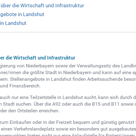
über die Wirtschaft und Infrastruktur
gebote in Landshut
in Landshut
r die Wirtschaft und Infrastruktur
 Regierung von Niederbayern sowie der Verwaltungssitz des Land
hner/innen die größte Stadt in Niederbayern und kann auf eine 
ern. Stellenangebote in Landshut finden Arbeitssuchende besond
-und Finanzbereich.
 auch nur eine Teilzeitstelle in Landshut sucht, kann sich durc
n Stadt suchen. Über die A92 oder auch die B15 und B11 sowie d
r den Ortsteilen erreichen.
, zum Einkaufen oder in der Freizeit bequem und günstig genutzt 
t einen Verkehrslandeplatz sowie ein besonders gut ausgebaut
rpunkten bieten nicht nur eine Anlaufstelle für Patient/innen, 