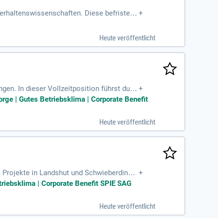
erhaltenswissenschaften. Diese befristete
+
ung und Durchführung von Lehrveranstaltung
chtung beträgt 19 Semesterwochenstunden.
Heute veröffentlicht
zlich ist die Beratung von Studierenden
gen. In dieser Vollzeitposition führst du G
+
alent ist entscheidend, um die Projekte z
orge | Gutes Betriebsklima | Corporate Benefit
einen transparenten Ablauf, indem du eng
antieren die Einhaltung unserer hohen HSE
Heute veröffentlicht
er Baustellen – dein Beitrag ist unverzich
 Projekte in Landshut und Schwieberdinge
+
und Modernisierungsprojekten im Hochspan
etriebsklima | Corporate Benefit SPIE SAG
dards. Zudem koordinierst du Subunternehme
 um alle Arbeitsaufträge termingerecht umzu
Heute veröffentlicht