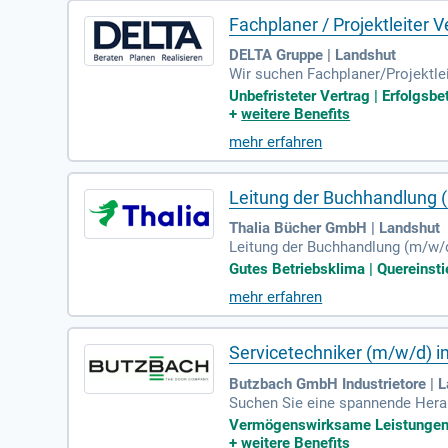
Fachplaner / Projektleiter
DELTA Gruppe | Landshut
Wir suchen Fachplaner/Projektle
ser Position arbeiten Sie an spa
Unbefristeter Vertrag | Erfolgsbe
Planung und Ausschreibung über 
+
weitere Benefits
die Projekte bis zur Übergabe a
mehr erfahren
ktur und Elektro. Bewerben Sie s
Leitung der Buchhandlung 
Thalia Bücher GmbH | Landshut
Leitung der Buchhandlung (m/w/d
r Buchhandlung. Du sicherst opt
Gutes Betriebsklima | Quereinsti
ternehmerisch und entwickle den 
mehr erfahren
Inhalte erlebbar macht. Bewirb d
Servicetechniker (m/w/d) 
Butzbach GmbH Industrietore | 
Suchen Sie eine spannende Heraus
ir Ihnen abwechslungsreiche Ein
Vermögenswirksame Leistungen | 
alyse und Beratung unserer Kund
+
weitere Benefits