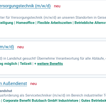
 Versorgungstechnik (m/w/d)
iter für Versorgungstechnik (m/w/d) an unseren Standorten in Geis
nnenden Projekten im Industrie- und Gewerbebau sowie im öffentlic
teiligung | Homeoffice | Flexible Arbeitszeiten | Betriebliche Alters
die Vergabe bis zur Bauüberwachung. Dabei stellen Sie die Kosten- 
n die Kunden. Sie profitieren von kurzen Kommunikationswegen zu u
ich jetzt und gestalten Sie innovative Lösungen in der Versorgungst
(m/w/d)
) in Landshut gesucht! Übernehme Verantwortung für alle Abläufe,
imale Service- und Beratungsqualität und schaffst ein erfolgreiche
eg möglich | Teilzeit
|
+
weitere Benefits
Standort kontinuierlich weiter. Gemeinsam sorgen wir für ein einzi
ich jetzt und werde Teil unseres Teams in der Ludwig-Erhard-Straße 
im Außendienst
Landshut
forderung als Servicetechniker (m/w/d) im Bereich industrieller T
bausituationen und innovative Toranlagen. Ihre Aufgaben umfassen 
Corporate Benefit Butzbach GmbH Industrietore | Gutes Betriebskl
en zur präventiven Wartung. Zudem sind Sie für die Montage und In