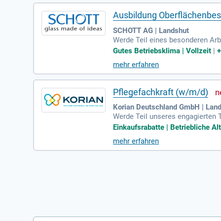
Ausbildung Oberflächenbes
SCHOTT AG | Landshut
Werde Teil eines besonderen Arbe
und das gute Gefühl, am richtigen
Gutes Betriebsklima | Vollzeit
|
erspektive. Interessierst du dic
mehr erfahren
ft ermöglicht. Bei unserer Kennen
Pflegefachkraft (w/m/d)
Korian Deutschland GmbH | Lan
Werde Teil unseres engagierten T
e. Wir suchen motivierte Teampl
Einkaufsrabatte | Betriebliche Al
Wert auf die Individualität und 
mehr erfahren
en leben gemeinsam die Werte Ver
ebedürftigen durch deine Leidensc