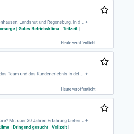
enhausen, Landshut und Regensburg. In die
+
hen Sektor. Ihre Aufgaben reichen von der
vorsorge | Gutes Betriebsklima | Teilzeit
|
und Terminkontrolle sicher und begleiten
nseren internen Fachbereichen wie Archite
Heute veröffentlicht
echnik!
 das Team und das Kundenerlebnis in deine
+
s Teamumfeld. Führe deine Buchhandlung un
gartiges Kundenerlebnis, das Beratung und
Heute veröffentlicht
9, Landshut!
ore? Mit über 30 Jahren Erfahrung bieten w
+
die eigenverantwortliche Wartung, Fehleran
ima | Dringend gesucht | Vollzeit
|
betriebnahme von Toranlagen verantwortlic