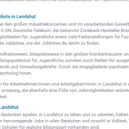
bote in Landshut
 bei den großen Industriekonzernen und im verarbeitenden Gewerb
E.ON, Deutsche Telekom, der bekannte Zwieback-Hersteller Bran
lichkeiten für Jugendliche sowie viele Festanstellungen für Fa
te Jobbörse, wie der Jobbörse.de, leicht zu finden.
undheitswesen, beispielsweise in den großen Krankenhäusern und
ungspotenzial für Jugendliche, sondern auch Stellen für ausgel
ende und Verwaltungskräfte. Durch die eingegliederte psychiat
Psycholog/innen.
ch für Arbeitnehmer/innen und Arbeitgeber/innen in Landshut in
ansässig, die ebenfalls eine Fülle von Jobmöglichkeiten anbie
ind.
 Landshut
danken spielen, in Landshut zu leben und zu arbeiten, haben ei
 hervorragende Jobs in allen Bereichen und sowohl in Vollzeit, 
 Schulen für jegliche Bildungsart vorhanden sind.