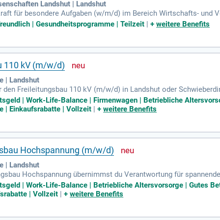
enschaften Landshut | Landshut
raft für besondere Aufgaben (w/m/d) im Bereich Wirtschafts- und V
 als auch Teilzeitmöglichkeiten. Zu den Aufgaben gehören die Plan
nfreundlich | Gesundheitsprogramme | Teilzeit
|
+
weitere Benefits
quantitativen Methoden auf Deutsch und Englisch. Die Lehrverpfli
senes Hochschulstudium in einem verwandten Fach vorweisen. Zusät
orischen und prüfungsrelevanten Angelegenheiten Teil des Jobs.
au 110 kV (m/w/d)
 | Landshut
ür den Freileitungsbau 110 kV (m/w/d) in Landshut oder Schwieberdin
und Seilzüge für Hochspannungsprojekte durch. Dein Organisationst
tsgeld | Work-Life-Balance | Firmenwagen | Betriebliche Altersvors
 budgetgerecht abzuschließen. Du sorgst für Arbeitssicherheit und 
 Einkaufsrabatte | Vollzeit
|
+
weitere Benefits
enarbeitest. Kontinuierliche Status- und Qualitätskontrollen gar
u regelmäßigen Kundenkontakt und informierst über den Fortschritt d
ngsbau Hochspannung (m/w/d)
 | Landshut
tungsbau Hochspannung übernimmst du Verantwortung für spannende
n der Steuerung der Baustellen und der Organisation von Neubau- 
tsgeld | Work-Life-Balance | Betriebliche Altersvorsorge | Gutes B
tst stets den Überblick über Zeitpläne, Budgets und Qualitätsstan
rabatte | Vollzeit
|
+
weitere Benefits
hritte zu gewährleisten. Dein Organisationstalent ist entscheidend,
schen Teams und präge die Zukunft der Energietechnik aktiv mit!