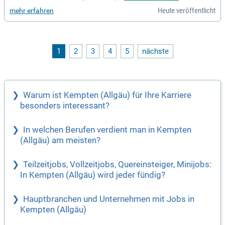
n der Charterverkehre eine zentrale Rolle, insbesondere in Z
Heute veröffentlicht
mehr erfahren
usammenarbeit mit der RHO. Als Impulsgeber an die Execut
ive Unit Road werden strategische Ausrichtungen vorangetri
eben. Die Unterstützung der Niederlassungen zielt darauf a
b, die BTM Zielmatrixwerte zu erreichen. Fachliche Führung
und die Rolle als "Andockstation" für Charterleiter sind eben
1
2
3
4
5
nächste
so wichtig wie die Steigerung von Produktivität und Qualität.
Eine abgeschlossene Ausbildung im Bereich Spedition oder
ein Studium in Logistik ist Voraussetzung für diese verantw
ortungsvolle Position.
Warum ist Kempten (Allgäu) für Ihre Karriere
besonders interessant?
In welchen Berufen verdient man in Kempten
(Allgäu) am meisten?
Teilzeitjobs, Vollzeitjobs, Quereinsteiger, Minijobs:
In Kempten (Allgäu) wird jeder fündig?
Hauptbranchen und Unternehmen mit Jobs in
Kempten (Allgäu)