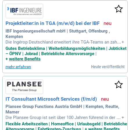
liegt der Fokus auf der Analyse von informeller und häuslich
er Pflege aus Sicht pflegebedürftiger Menschen und ihrer An
gehörigen. Besondere Themen sind Gesundheit, soziale Bez
iehungen und digitale Teilhabe im Kontext der Pflege im Alte
Projektleiter:in in TGA (m/w/d) bei der IBF
r. Hierbei ist die erste Welle der postalischen Befragung ber
eits im Feld.
IBF Ingenieurgesellschaft mbH | Stuttgart, Offenburg ,
Kempten
Die Ingérop Deutschland erweitert ihre TGA-Teams an zahlr
+
eichen Standorten und sucht kreative Köpfe für mehrere Po
Gutes Betriebsklima | Weiterbildungsmöglichkeiten | Jobticket
sitionen. Flache Hierarchien und ein offenes Betriebsklima
– ÖPNV | Jobrad | Betriebliche Altersvorsorge
|
machen IBF zu einem attraktiven Arbeitsplatz. Wir gestalten
+
weitere Benefits
gemeinsam die Gebäudetechnik der Zukunft – effizient und
Heute veröffentlicht
mehr erfahren
nachhaltiger denn je. Werde Teil unseres dynamischen Tea
ms und bringe deine Leidenschaft für Technik ein! Deine Ha
uptaufgaben umfassen die eigenverantwortliche Planung un
d Umsetzung spannender Projekte in der Technischen Gebä
udeausrüstung. Koordiniere und leite das Projektteam durch
den gesamten Planungsprozess, um innovative Lösungen zu
IT Consultant Microsoft Services (f/m/d)
realisieren.
Plansee Group Functions Austria GmbH | Kempten, Reutte,
Mamer
Die Plansee Group ist seit über 100 Jahren führend in der H
+
erstellung von Produkten aus Wolfram und Molybdän. Mit ei
Flexible Arbeitszeiten | Homeoffice | Urlaubsgeld | Betriebliche
nem Team von 11.000 engagierten Mitarbeiter:innen weltwei
Altersvorsorge | Fahrtkosten-Zuschuss
|
+
weitere Benefits