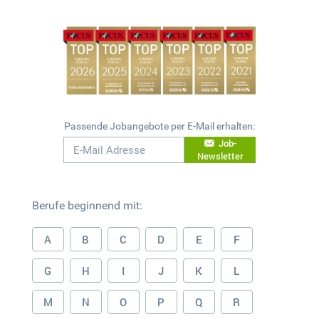
Passende Jobangebote per E-Mail erhalten:
Job-
Newsletter
Berufe beginnend mit:
A
B
C
D
E
F
G
H
I
J
K
L
M
N
O
P
Q
R