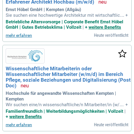
Erfahrener Architekt Hochbau (m/w/d)
Dokumentation von Bauleistungen und stehen den Bauherre
n auch nach Projektabschluss zur Seite. Bewerben Sie sich j
Ernst Höbel GmbH | Kempten (Allgäu)
etzt und gestalten Sie innovative Bauprojekte mit!
Sie suchen eine hochwertige Architektur mit wirtschaftliche
+
r Effizienz? Wir bieten eine aktive Mitwirkung an internen Ab
Betriebliche Altersvorsorge | Corporate Benefit Ernst Höbel
stimmungen und Schnittstellenkommunikationen. Unsere E
GmbH | Gutes Betriebsklima | Vollzeit
|
+
weitere Benefits
xperten setzen zeichnerische Absprachen selbständig um u
Heute veröffentlicht
mehr erfahren
nd haben Praxiserfahrung in Ausführungs- und Detailplanung
(LPH 5). Teamarbeit steht bei uns im Fokus: Projektleitung,
Bauleitung, Vertrieb und Kalkulation arbeiten eng zusamme
n. Wir entwickeln innovative Nutzungskonzepte, die neue Ba
uleitplanverfahren berücksichtigen. Voraussetzung ist ein a
bgeschlossenes Architektur- oder Bauwesenstudium sowie
Wissenschaftliche Mitarbeiterin oder
mehrjährige Erfahrung in der Planung für Projektentwickler.
Wissenschaftlicher Mitarbeiter (w/m/d) im Bereich
Pflege, soziale Beziehungen und Digitalisierung (Post
Doc)
Hochschule für angewandte Wissenschaften Kempten |
Kempten
Wir suchen eine/n wissenschaftliche/n Mitarbeiter/in (w/m/
+
d) im Bereich Pflege, soziale Beziehungen und Digitalisierun
Familienfreundlich | Weiterbildungsmöglichkeiten | Vollzeit
|
g. Diese Position ist Teil der Bayerischen Pflegestudie (BP
+
weitere Benefits
S), die bis Ende 2029 läuft. Zu den Hauptaufgaben zählt die
Heute veröffentlicht
mehr erfahren
Durchführung und Weiterentwicklung der längsschnittlichen
Studie sowie die Organisation von Folgebefragungen. Dabei