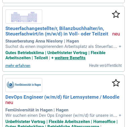
herheitsstandards in unsere Linux-Infrastruktur. Zudem gest
alten Sie Automatisierungs- und Deployment-Prozesse mit
Git Ops und Infrastructure-as-Code. Werden Sie Teil unseres
Teams und gestalten Sie die digitale Zukunft des Lernens a
ktiv mit!
Steuerfachangestellte/r, Bilanzbuchhalter/in,
Steuerfachwirt/in (m/w/d) in Voll- oder Teilzeit
Steuerberatung Anna Nieslony | Hagen
Suchst du einen inspirierenden Arbeitsplatz als Steuerfacha
+
ngestellte/r oder Bilanzbuchhalter/in? Unsere moderne Steu
Gutes Betriebsklima | Unbefristeter Vertrag | Flexible
erkanzlei in Herdecke bietet dir ein angenehmes Miteinande
Arbeitszeiten | Teilzeit
|
+
weitere Benefits
r und digitale Arbeitsabläufe. Erlebe ein eingespieltes Team
Heute veröffentlicht
mehr erfahren
mit kurzen Entscheidungswegen und offener Kommunikatio
n. Unsere hellen, modern gestalteten Büroräume fördern ein
e positive Arbeitsatmosphäre. Du übernimmst die eigenvera
ntwortliche Betreuung eines Mandantenstamms und erstell
st Finanzbuchhaltungen sowie Steuererklärungen. Werde Tei
l unseres Teams und bring deine Expertise in ein unterstütze
DevOps Engineer (w/m/d) für Lernsysteme / Moodle
ndes Umfeld ein, in dem du dich wohlfühlen kannst!
FernUniversität in Hagen | Hagen
Wir suchen einen Dev Ops Engineer (w/m/d) für unsere inno
+
vativen Lernsysteme, insbesondere Moodle. In dieser unbefr
Unbefristeter Vertrag | Flexible Arbeitszeiten | Homeoffice |
isteten Vollzeitstelle gestalten Sie die digitale Zukunft der e
Gutes Betriebsklima | Betriebliche Altersvorsorge
|