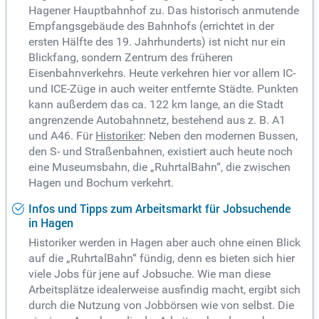
Hagener Hauptbahnhof zu. Das historisch anmutende
Empfangsgebäude des Bahnhofs (errichtet in der
ersten Hälfte des 19. Jahrhunderts) ist nicht nur ein
Blickfang, sondern Zentrum des früheren
Eisenbahnverkehrs. Heute verkehren hier vor allem IC-
und ICE-Züge in auch weiter entfernte Städte. Punkten
kann außerdem das ca. 122 km lange, an die Stadt
angrenzende Autobahnnetz, bestehend aus z. B. A1
und A46. Für
Historiker
: Neben den modernen Bussen,
den S- und Straßenbahnen, existiert auch heute noch
eine Museumsbahn, die „RuhrtalBahn“, die zwischen
Hagen und Bochum verkehrt.
Infos und Tipps zum Arbeitsmarkt für Jobsuchende
in Hagen
Historiker werden in Hagen aber auch ohne einen Blick
auf die „RuhrtalBahn“ fündig, denn es bieten sich hier
viele Jobs für jene auf Jobsuche. Wie man diese
Arbeitsplätze idealerweise ausfindig macht, ergibt sich
durch die Nutzung von Jobbörsen wie von selbst. Die