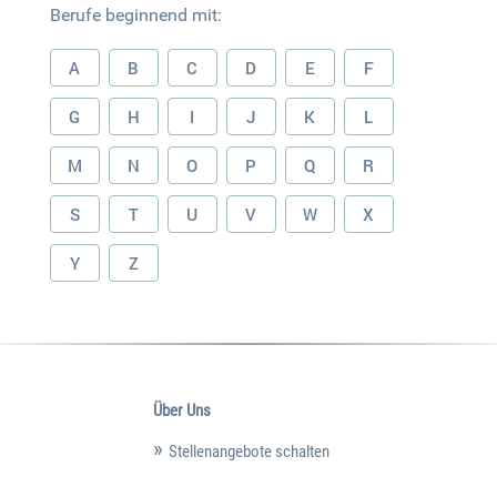
Berufe beginnend mit:
A
B
C
D
E
F
G
H
I
J
K
L
M
N
O
P
Q
R
S
T
U
V
W
X
Y
Z
Über Uns
Stellenangebote schalten