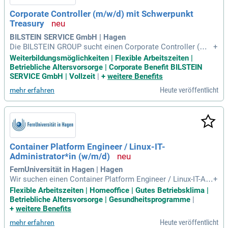
orge runden das Paket ab. Starte noch heute in einen krisen
Corporate Controller (m/w/d) mit Schwerpunkt
sicheren Arbeitsplatz und bringe Bewegung in deine Karrier
Treasury
e!
BILSTEIN SERVICE GmbH | Hagen
Die BILSTEIN GROUP sucht einen Corporate Controller (m/
+
w/d) mit Schwerpunkt Treasury für die BILSTEIN SERVICE G
Weiterbildungsmöglichkeiten | Flexible Arbeitszeiten |
mbH. In dieser Schlüsselposition übernimmst du das Mana
Betriebliche Altersvorsorge | Corporate Benefit BILSTEIN
gement der Liquidität und triffst entscheidende Finanzentsc
SERVICE GmbH | Vollzeit
|
+
weitere Benefits
heidungen. Du verbindest die Bereiche Controlling und Treas
Heute veröffentlicht
mehr erfahren
ury und bist verantwortlich für die gruppenweite Liquiditätss
teuerung. Durch präzise Forecasts und Planungen stellst du
eine solide Grundlage für alle finanziellen Entscheidungen si
cher. Zusätzlich optimierst du die Zahlungsströme im Cash-
Pooling und erstellst transparente Finanzberichte für interne
und externe Stakeholder. Werde Teil eines innovativen Team
Container Platform Engineer / Linux-IT-
s und gestalte die finanzielle Zukunft der BILSTEIN GROUP a
Administrator*in (w/m/d)
ktiv mit!
FernUniversität in Hagen | Hagen
Wir suchen einen Container Platform Engineer / Linux-IT-Ad
+
ministrator (w/m/d) in Vollzeit für zwei Jahre. Als Staatlich
Flexible Arbeitszeiten | Homeoffice | Gutes Betriebsklima |
e Fernuniversität bieten wir flexible Studienmodelle, gestütz
Betriebliche Altersvorsorge | Gesundheitsprogramme
|
t durch modernste IT-Infrastruktur. Ihre Kernaufgabe umfass
+
weitere Benefits
t den Betrieb und die Weiterentwicklung unserer Open Shift-
Heute veröffentlicht
mehr erfahren
und Kubernetes-Plattform. Dabei integrieren Sie aktuelle Sic