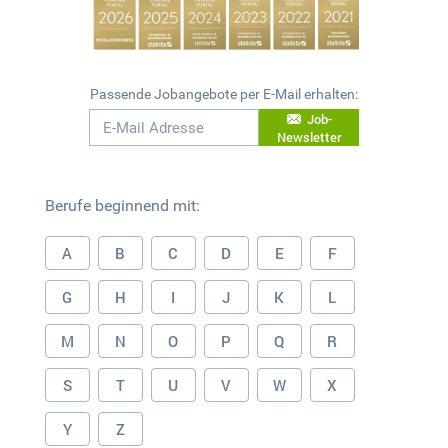
Passende Jobangebote per E-Mail erhalten:
Job-
Newsletter
Berufe beginnend mit:
A
B
C
D
E
F
G
H
I
J
K
L
M
N
O
P
Q
R
S
T
U
V
W
X
Y
Z