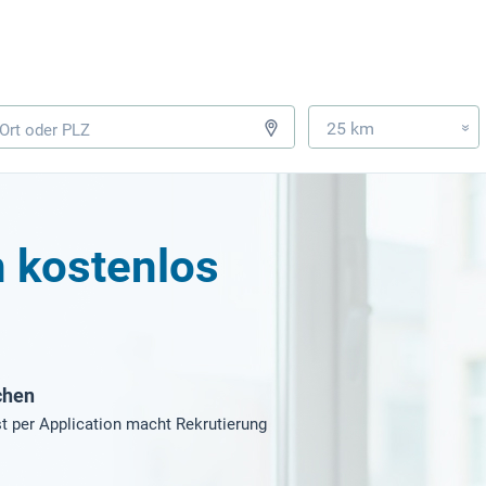
25 km
»
n kostenlos
chen
t per Application macht Rekrutierung