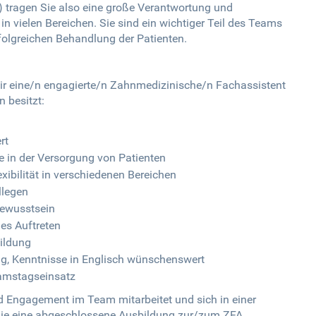
 tragen Sie also eine große Verantwortung und
in vielen Bereichen. Sie sind ein wichtiger Teil des Teams
rfolgreichen Behandlung der Patienten.
ir eine/n engagierte/n Zahnmedizinische/n Fachassistent
n besitzt:
rt
e in der Versorgung von Patienten
exibilität in verschiedenen Bereichen
llegen
bewusstsein
es Auftreten
bildung
g, Kenntnisse in Englisch wünschenswert
 Samstagseinsatz
nd Engagement im Team mitarbeitet und sich in einer
 Sie eine abgeschlossene Ausbildung zur/zum ZFA,