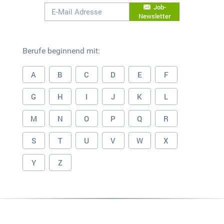
Job-
Newsletter
Berufe beginnend mit:
A
B
C
D
E
F
G
H
I
J
K
L
M
N
O
P
Q
R
S
T
U
V
W
X
Y
Z