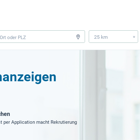
25 km
»
enanzeigen
chen
t per Application macht Rekrutierung