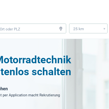
25 km
»
Motorradtechnik
tenlos schalten
chen
t per Application macht Rekrutierung