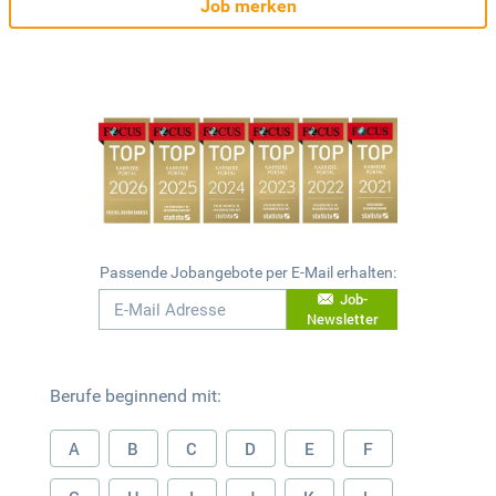
Job merken
Passende Jobangebote per E-Mail erhalten:
Job-
Newsletter
Berufe beginnend mit:
A
B
C
D
E
F