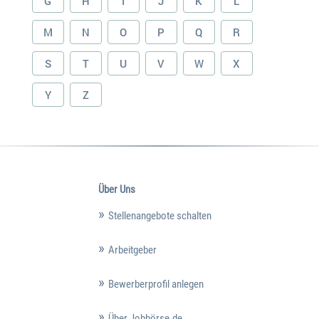
G
H
I
J
K
L
M
N
O
P
Q
R
S
T
U
V
W
X
Y
Z
Über Uns
Stellenangebote schalten
Arbeitgeber
Bewerberprofil anlegen
Über Jobbörse.de