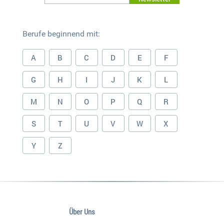
Berufe beginnend mit:
A
B
C
D
E
F
G
H
I
J
K
L
M
N
O
P
Q
R
S
T
U
V
W
X
Y
Z
Über Uns