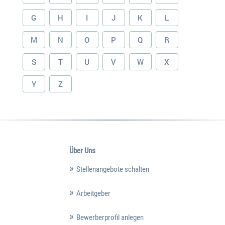
G
H
I
J
K
L
M
N
O
P
Q
R
S
T
U
V
W
X
Y
Z
Über Uns
Stellenangebote schalten
Arbeitgeber
Bewerberprofil anlegen