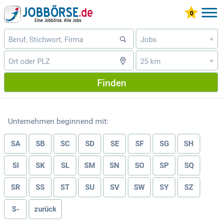
Jobs
»
25 km
»
Finden
Unternehmen beginnend mit:
SA
SB
SC
SD
SE
SF
SG
SH
SI
SK
SL
SM
SN
SO
SP
SQ
SR
SS
ST
SU
SV
SW
SY
SZ
S-
zurück