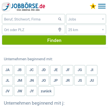
Jobs
»
25 km
»
Finden
Unternehmen beginnend mit:
JA
JB
JC
JD
JE
JF
JG
JI
JL
JM
JN
JO
JP
JR
JS
JU
JV
JW
JY
zurück
Unternehmen beginnend mit j: