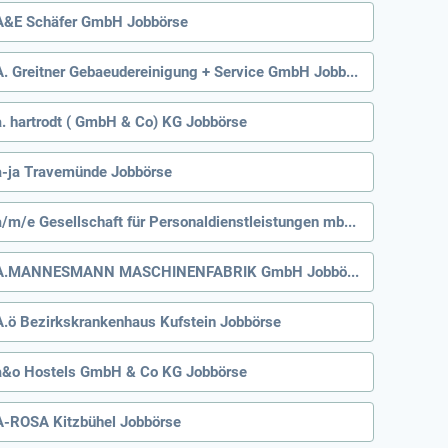
A&E Schäfer GmbH Jobbörse
A. Greitner Gebaeudereinigung + Service GmbH Jobbörse
a. hartrodt ( GmbH & Co) KG Jobbörse
a-ja Travemünde Jobbörse
a/m/e Gesellschaft für Personaldienstleistungen mbH Jobbörse
A.MANNESMANN MASCHINENFABRIK GmbH Jobbörse
A.ö Bezirkskrankenhaus Kufstein Jobbörse
a&o Hostels GmbH & Co KG Jobbörse
A-ROSA Kitzbühel Jobbörse