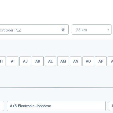
25 km
»
AH
AI
AJ
AK
AL
AM
AN
AO
AP
A+B Electronic Jobbörse