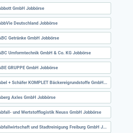
Abbott GmbH Jobbörse
AbbVie Deutschland Jobbörse
ABC Getränke GmbH Jobbörse
ABC Umformtechnik GmbH & Co. KG Jobbörse
ABE GRUPPE GmbH Jobbörse
Abel + Schäfer KOMPLET Bäckereigrundstoffe GmbH & Co. KG Jobbörse
Aberg Axles GmbH Jobbörse
Abfall- und Wertstofflogistik Neuss GmbH Jobbörse
Abfallwirtschaft und Stadtreinigung Freiburg GmbH Jobbörse