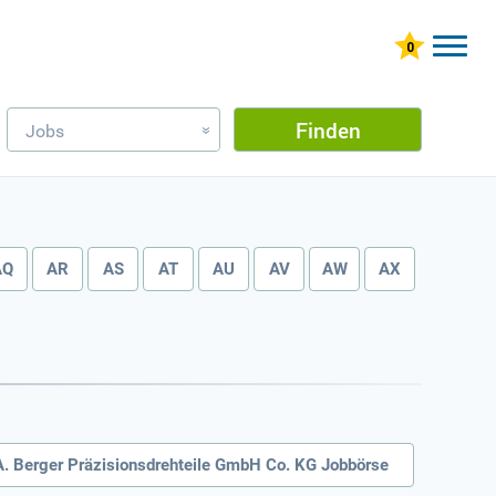
Finden
Jobs
»
AQ
AR
AS
AT
AU
AV
AW
AX
A. Berger Präzisionsdrehteile GmbH Co. KG Jobbörse