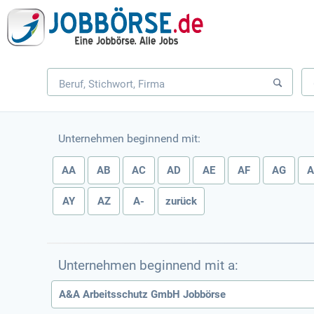
Unternehmen beginnend mit:
AA
AB
AC
AD
AE
AF
AG
AY
AZ
A-
zurück
Unternehmen beginnend mit a:
A&A Arbeitsschutz GmbH Jobbörse