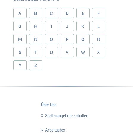
A
B
C
D
E
F
G
H
I
J
K
L
M
N
O
P
Q
R
S
T
U
V
W
X
Y
Z
Über Uns
Stellenangebote schalten
Arbeitgeber