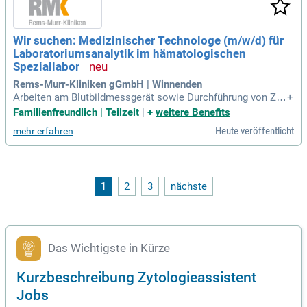
Wir suchen: Medizinischer Technologe (m/w/d) für
Laboratoriumsanalytik im hämatologischen
Speziallabor
Rems-Murr-Kliniken gGmbH | Winnenden
Arbeiten am Blutbildmessgerät sowie Durchführung von Zyt
+
ologie- und Zytochemie-Analysen im peripheren Blut und Kn
Familienfreundlich | Teilzeit
|
+
weitere Benefits
ochenmark Herstellung und Beurteilung von Präparaten aus
Heute veröffentlicht
mehr erfahren
Körperflüssigkeiten Immunphänotypisierung mittels Durchfl
usszytometrie Sorgfältige
1
2
3
nächste
Das Wichtigste in Kürze
Kurzbeschreibung Zytologieassistent
Jobs