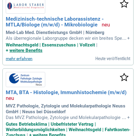
gie-Assistenten (m/w/d), Biologen (m/w/d) und MTAs (m/
w/d) mit zytologischen Kenntnissen, auch Berufseinsteiger
sind willkommen. Freude an der Teamarbeit, hohe Einsatzbe
Medizinisch-technische Laborassistenz -
reitschaft und eine strukturierte Arbeitsweise sind uns wich
MTLA/Biologe (m/w/d) - Mikrobiologie
tig. Wir bieten eine anspruchsvolle Tätigkeit in einem komp
etenten Team. Bewerben Sie sich jetzt für eine spannende K
Med-Lab Med. Dienstleistungs GmbH | Nürnberg
arriere im Gesundheitswesen!
Als überregionale Laborgruppe decken wir ein breites Spekt
+
rum ab; von Labormedizin und Mikrobiologie bis hin zu Zyto
Weihnachtsgeld | Essenszuschuss | Vollzeit
|
logie, Pathologie und Transfusionsmedizin.
+
weitere Benefits
Heute veröffentlicht
mehr erfahren
MTA, BTA - Histologie, Immunhistochemie (m/w/d)
MVZ Pathologie, Zytologie und Molekularpathologie Neuss
GmbH | Neuss bei Düsseldorf
Das MVZ Pathologie, Zytologie und Molekularpathologie in
+
Neuss versorgt als Standort der Sonic; Healthcare Germany
Gutes Betriebsklima | Unbefristeter Vertrag |
verschiedene Krankenhäuser der Region sowie zahlreiche A
Weiterbildungsmöglichkeiten | Weihnachtsgeld | Fahrtkosten-
rztpraxen regional und überregional.
Zuschuss
|
+
weitere Benefits