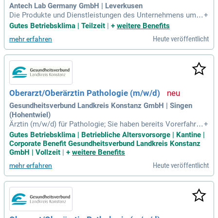
Antech Lab Germany GmbH | Leverkusen
Die Produkte und Dienstleistungen des Unternehmens umfa
+
ssen mehr als 90 Versandlabore auf der ganzen Welt, eigen
Gutes Betriebsklima | Teilzeit
|
+
weitere Benefits
e diagnostische Laborinstrumente und Verbrauchsmateriali
Heute veröffentlicht
mehr erfahren
en mit Produkten für die Schnelltestdiagnostik und digitale
Zytologie, lokale und Cloud-basierte
Oberarzt/Oberärztin Pathologie (m/w/d)
Gesundheitsverbund Landkreis Konstanz GmbH | Singen
(Hohentwiel)
Ärztin (m/w/d) für Pathologie; Sie haben bereits Vorerfahrun
+
gen im gesamten Bereich der histopathologischen Diagnost
Gutes Betriebsklima | Betriebliche Altersvorsorge | Kantine |
ik und der Autopsiediagnostik; Wünschenswert sind Vorerfa
Corporate Benefit Gesundheitsverbund Landkreis Konstanz
hrungen im Bereich der Hämatopathologie und Lymphomdia
GmbH | Vollzeit
|
+
weitere Benefits
gnostik; Weiterbildung in Exfoliativzytologie
Heute veröffentlicht
mehr erfahren