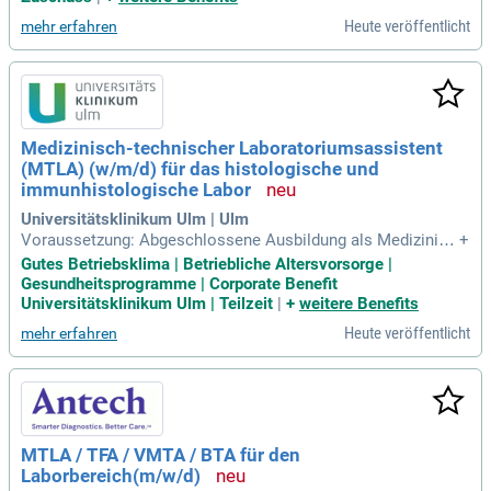
Heute veröffentlicht
mehr erfahren
Medizinisch-technischer Laboratoriumsassistent
(MTLA) (w/m/d) für das histologische und
immunhistologische Labor
Universitätsklinikum Ulm | Ulm
Voraussetzung: Abgeschlossene Ausbildung als Medizinisc
+
h-technischer Laboratoriumsassistent (MTLA); Erfahrung: H
Gutes Betriebsklima | Betriebliche Altersvorsorge |
istopathologie (FFPE-, Kryo-Gewebe), Immunhistologie, Zyto
Gesundheitsprogramme | Corporate Benefit
logie; Organisationstalent: Strukturiertes und umsichtiges A
Universitätsklinikum Ulm | Teilzeit
|
+
weitere Benefits
rbeiten, Koordinations
Heute veröffentlicht
mehr erfahren
MTLA / TFA / VMTA / BTA für den
Laborbereich(m/w/d)