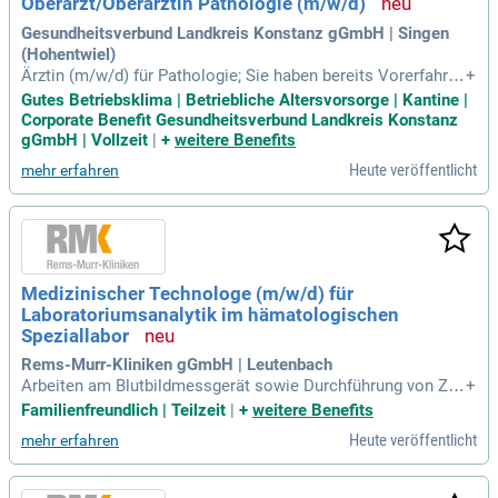
Oberarzt/Oberärztin Pathologie (m/w/d)
Gesundheitsverbund Landkreis Konstanz gGmbH | Singen
(Hohentwiel)
Ärztin (m/w/d) für Pathologie; Sie haben bereits Vorerfahrun
+
gen im gesamten Bereich der histopathologischen Diagnost
Gutes Betriebsklima | Betriebliche Altersvorsorge | Kantine |
ik und der Autopsiediagnostik; Wünschenswert sind Vorerfa
Corporate Benefit Gesundheitsverbund Landkreis Konstanz
hrungen im Bereich der Hämatopathologie und Lymphomdia
gGmbH | Vollzeit
|
+
weitere Benefits
gnostik; Weiterbildung in Exfoliativzytologie
Heute veröffentlicht
mehr erfahren
Medizinischer Technologe (m/w/d) für
Laboratoriumsanalytik im hämatologischen
Speziallabor
Rems-Murr-Kliniken gGmbH | Leutenbach
Arbeiten am Blutbildmessgerät sowie Durchführung von Zyt
+
ologie- und Zytochemie-Analysen im peripheren Blut und Kn
Familienfreundlich | Teilzeit
|
+
weitere Benefits
ochenmark Herstellung und Beurteilung von Präparaten aus
Heute veröffentlicht
mehr erfahren
Körperflüssigkeiten Immunphänotypisierung mittels Durchfl
usszytometrie Sorgfältige