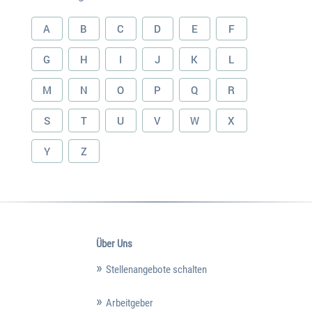
A
B
C
D
E
F
G
H
I
J
K
L
M
N
O
P
Q
R
S
T
U
V
W
X
Y
Z
Über Uns
Stellenangebote schalten
Arbeitgeber