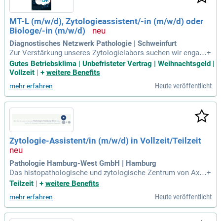
MT-L (m/w/d), Zytologieassistent/-in (m/w/d) oder
Biologe/-in (m/w/d)
Diagnostisches Netzwerk Pathologie | Schweinfurt
Zur Verstärkung unseres Zytologielabors suchen wir engagi
+
erte MT-L, Zytologieassistenten oder Biologen (m/w/d). Uns
Gutes Betriebsklima | Unbefristeter Vertrag | Weihnachtsgeld |
er Team zeichnet sich durch hohe fachliche Kompetenz und
Vollzeit
|
+
weitere Benefits
moderne Diagnostik aus. Sie übernehmen die mikroskopisc
Heute veröffentlicht
mehr erfahren
he Beurteilung zytologischer Präparate und die Aufarbeitung
von Untersuchungsergebnissen. Eine enge Zusammenarbeit
mit Ärzten und Laborfachkräften gehört ebenfalls zu Ihren A
ufgaben. Ideale Bewerber verfügen über eine Ausbildung als
Zytologieassistent oder MT-L. Bewerben Sie sich jetzt und tr
agen Sie zur medizinischen Versorgung unserer Patienten b
Zytologie-Assistent/in (m/w/d) in Vollzeit/Teilzeit
ei!
Pathologie Hamburg-West GmbH | Hamburg
Das histopathologische und zytologische Zentrum von Axel
+
Niendorf in Altona, Hamburg, bietet umfassende Untersuch
Teilzeit
|
+
weitere Benefits
ungen aus 75.000 Histologie- und 250.000 Zytologiefällen.
Heute veröffentlicht
mehr erfahren
Wir nutzen ein selbständiges Screening für verschiedene zyt
ologische Präparate, einschließlich Thin Prep und computer
unterstützter Zytologie. Daher suchen wir engagierte Zytolo