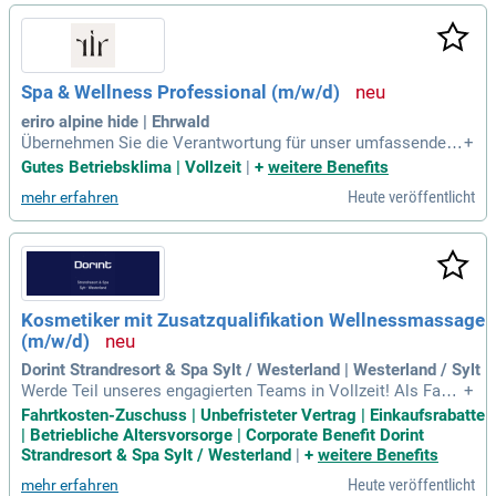
Spa & Wellness Professional (m/w/d)
eriro alpine hide | Ehrwald
Übernehmen Sie die Verantwortung für unser umfassendes
+
Wohlfühl-Angebot und die Weiterentwicklung des SPA-Konz
Gutes Betriebsklima | Vollzeit
|
+
weitere Benefits
epts. Führen Sie professionelle Vorgespräche und bieten Si
Heute veröffentlicht
mehr erfahren
e individuelle Massagen sowie Behandlungen auf Basis uns
erer naturnahen Philosophie an.
Kosmetiker mit Zusatzqualifikation Wellnessmassage
(m/w/d)
Dorint Strandresort & Spa Sylt / Westerland | Westerland / Sylt
Werde Teil unseres engagierten Teams in Vollzeit! Als Fach
+
kraft für Massage- und Kosmetikanwendungen trägst du ent
Fahrtkosten-Zuschuss | Unbefristeter Vertrag | Einkaufsrabatte
scheidend zum Wohlbefinden unserer Gäste bei. Mit deiner
| Betriebliche Altersvorsorge | Corporate Benefit Dorint
Expertise berätst du kompetent zu Anwendungen und Produ
Strandresort & Spa Sylt / Westerland
|
+
weitere Benefits
kten und kümmerst dich um die Terminverwaltung sowie die
Heute veröffentlicht
mehr erfahren
Rechnungserstellung. Wir suchen eine positive, offene Pers