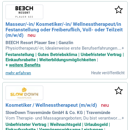
Masseur/-in/ Kosmetiker/-in/ Wellnesstherapeut/in
Festanstellung oder Freiberuflich, Voll- oder Teilzeit
(m/w/d)
BEECH Resort Plauer See | Ganzlin
Physiotherapeut/-in; Idealerweise erste Berufserfahrungen i
+
n einer ähnlichen Position; Positive Ausstrahlung und Begei
Festanstellung | Gutes Betriebsklima | Unbefristeter Vertrag |
sterung für Deine Arbeit; Ein herzliches, kompetentes Auftre
Einkaufsrabatte | Weiterbildungsmöglichkeiten
|
ten und Freude am Umgang mit Menschen; Verantwortungs
+
weitere Benefits
bewusstsein & Freude an Wellness
Heute veröffentlicht
mehr erfahren
Kosmetiker / Wellnesstherapeut (m/w/d)
SlowDown Travemünde GmbH & Co. KG | Travemünde
Vom Therapie- und Massageangeboten; Du bist verantwortli
+
ch für deinen Anwendungsraum; Rezeption, Terminkoordinat
Unbefristeter Vertrag | Weihnachtsgeld | Urlaubsgeld |
ion, Produktverkauf; Zusammenarbeit mit anderen Abteilung
Einkaufsrabatte | Vermögenswirksame Leistungen
|