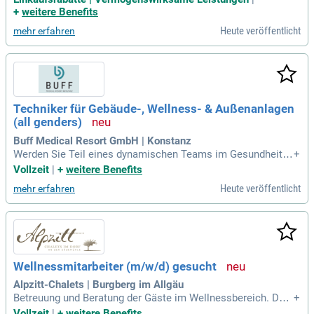
en, um einen reibungslosen Ablauf im Hotel zu gewährleiste
+
weitere Benefits
n und ein ganzheitliches Wellness-Erlebnis
Heute veröffentlicht
mehr erfahren
Techniker für Gebäude-, Wellness- & Außenanlagen
(all genders)
Buff Medical Resort GmbH | Konstanz
Werden Sie Teil eines dynamischen Teams im Gesundheits-
+
und Wellnessbereich! Buff Medical Resort in Konstanz lädt t
Vollzeit
|
+
weitere Benefits
alentierte Bewerber herzlich ein. Zeigen Sie uns, wer Sie sin
Heute veröffentlicht
mehr erfahren
d und welche Motivation Sie antreibt. Ihr einzigartiger Mehr
wert könnte unser Team bereichern und Innovationen förder
n. Bitte haben Sie Verständnis, dass unser Auswahlprozess
sorgfältig und zeitintensiv ist. Wir freuen uns darauf, Sie ken
nenzulernen und gemeinsam die Zukunft der Gesundheitsbr
anche zu gestalten!
Wellnessmitarbeiter (m/w/d) gesucht
Alpzitt-Chalets | Burgberg im Allgäu
Betreuung und Beratung der Gäste im Wellnessbereich. Durc
+
hführung von Kosmetikbehandlungen; Durchführung von Wel
Vollzeit
|
+
weitere Benefits