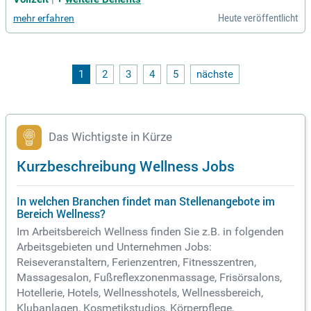
lnessanwendungen und Massagen. Pflege und Instandhaltun
Heute veröffentlicht
mehr erfahren
g der Wellness-Einrichtungen. Sicherstellung der Einhaltung
von Hygienestandards.
1
2
3
4
5
nächste
Das Wichtigste in Kürze
Kurzbeschreibung Wellness Jobs
In welchen Branchen findet man Stellenangebote im
Bereich Wellness?
Im Arbeitsbereich Wellness finden Sie z.B. in folgenden
Arbeitsgebieten und Unternehmen Jobs:
Reiseveranstaltern, Ferienzentren, Fitnesszentren,
Massagesalon, Fußreflexzonenmassage, Frisörsalons,
Hotellerie, Hotels, Wellnesshotels, Wellnessbereich,
Klubanlagen, Kosmetikstudios, Körperpflege,