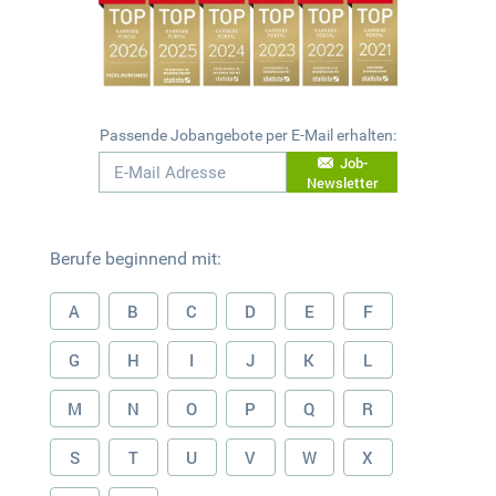
Passende Jobangebote per E-Mail erhalten:
Job-
Newsletter
Berufe beginnend mit:
A
B
C
D
E
F
G
H
I
J
K
L
M
N
O
P
Q
R
S
T
U
V
W
X