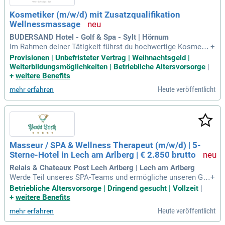
Kosmetiker (m/w/d) mit Zusatzqualifikation
Wellnessmassage
BUDERSAND Hotel - Golf & Spa - Sylt | Hörnum
Im Rahmen deiner Tätigkeit führst du hochwertige Kosmetik
+
- und Wellnessbehandlungen professionell und mit ausgeprä
Provisionen | Unbefristeter Vertrag | Weihnachtsgeld |
gtem Qualitätsbewusstsein durch. Dazu gehören unter ande
Weiterbildungsmöglichkeiten | Betriebliche Altersvorsorge
|
rem Maniküre, Pediküre sowie verschiedene Wellnessmass
+
weitere Benefits
agen.
Heute veröffentlicht
mehr erfahren
Masseur / SPA & Wellness Therapeut (m/w/d) | 5-
Sterne-Hotel in Lech am Arlberg | € 2.850 brutto
Relais & Chateaux Post Lech Arlberg | Lech am Arlberg
Werde Teil unseres SPA-Teams und ermögliche unseren Gä
+
sten unvergessliche Entspannung. Du führst professionelle
Betriebliche Altersvorsorge | Dringend gesucht | Vollzeit
|
Massage- und Wellnessbehandlungen sowie erfrischende K
+
weitere Benefits
örperpeelings und -packungen durch. Erlebe die Kunst des
Heute veröffentlicht
mehr erfahren
Wohlbefindens auf höchstem Niveau!