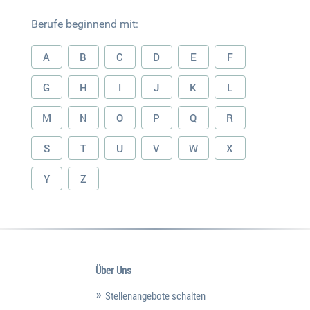
Berufe beginnend mit:
A
B
C
D
E
F
G
H
I
J
K
L
M
N
O
P
Q
R
S
T
U
V
W
X
Y
Z
Über Uns
Stellenangebote schalten