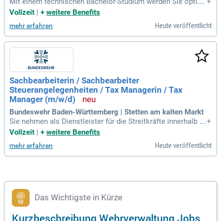
Mit einem technischen Bachelor-Studium werden Sie optim
+
al auf Ihre verantwortungsvolle Arbeit im Bereich Wehrtechn
Vollzeit
|
+
weitere Benefits
ik der Bundeswehrverwaltung vorbereitet und erhalten bereit
Heute veröffentlicht
mehr erfahren
s zu Beginn Ihres Studiums ein Gehalt von monatlich minde
stens 2.700 € brutto.
Sachbearbeiterin / Sachbearbeiter
Steuerangelegenheiten / Tax Managerin / Tax
Manager (m/w/d)
Bundeswehr Baden-Württemberg | Stetten am kalten Markt
Sie nehmen als Dienstleister für die Streitkräfte innerhalb d
+
er Wehrverwaltung Aufgaben u.a. in den Bereichen Facility-
Vollzeit
|
+
weitere Benefits
Management, Verwaltung Zivilpersonal, Haushalt/Finanzen,
Heute veröffentlicht
mehr erfahren
Betreuung und Beschaffung wahr.
Das Wichtigste in Kürze
Kurzbeschreibung Wehrverwaltung Jobs