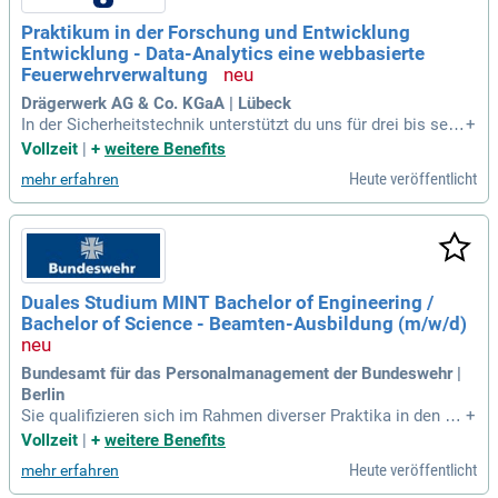
Praktikum in der Forschung und Entwicklung
Entwicklung - Data-Analytics eine webbasierte
Feuerwehrverwaltung
Drägerwerk AG & Co. KGaA | Lübeck
In der Sicherheitstechnik unterstützt du uns für drei bis sech
+
s Monate tatkräftig bei der Web-Anwendungsentwicklung fü
Vollzeit
|
+
weitere Benefits
r die Feuerwehrverwaltungssoftware ZMS.
Heute veröffentlicht
mehr erfahren
Duales Studium MINT Bachelor of Engineering /
Bachelor of Science - Beamten-Ausbildung (m/w/d)
Bundesamt für das Personalmanagement der Bundeswehr |
Berlin
Sie qualifizieren sich im Rahmen diverser Praktika in den ve
+
rschiedenen Bereichen der Bundeswehrverwaltung, wie zum
Vollzeit
|
+
weitere Benefits
Beispiel in der Beschaffung, Erprobung und Bewertung militä
Heute veröffentlicht
mehr erfahren
rischer Ausrüstung sowie in Forschung und Technologie.