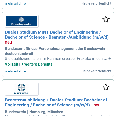
ik der Bundeswehrverwaltung vorbereitet und erhalten bereit
Heute veröffentlicht
mehr erfahren
s zu Beginn Ihres Studiums ein Gehalt von monatlich minde
stens 2.700 € brutto.
Duales Studium MINT Bachelor of Engineering /
Bachelor of Science - Beamten-Ausbildung (m/w/d)
Bundesamt für das Personalmanagement der Bundeswehr |
deutschlandweit
Sie qualifizieren sich im Rahmen diverser Praktika in den ve
+
rschiedenen Bereichen der Bundeswehrverwaltung, wie zum
Vollzeit
|
+
weitere Benefits
Beispiel in der Beschaffung, Erprobung und Bewertung militä
Heute veröffentlicht
mehr erfahren
rischer Ausrüstung sowie in Forschung und Technologie.
Beamtenausbildung + Duales Studium: Bachelor of
Engineering / Bachelor of Science (m/w/d)
Bundeswehr | Hamburg, München