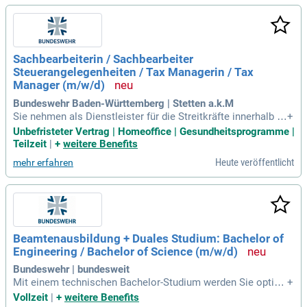
Sachbearbeiterin / Sachbearbeiter
Steuerangelegenheiten / Tax Managerin / Tax
Manager (m/w/d)
Bundeswehr Baden-Württemberg | Stetten a.k.M
Sie nehmen als Dienstleister für die Streitkräfte innerhalb d
+
er Wehrverwaltung Aufgaben u.a. in den Bereichen Facility-
Unbefristeter Vertrag | Homeoffice | Gesundheitsprogramme |
Management, Verwaltung Zivilpersonal, Haushalt/Finanzen,
Teilzeit
|
+
weitere Benefits
Betreuung und Beschaffung wahr.
Heute veröffentlicht
mehr erfahren
Beamtenausbildung + Duales Studium: Bachelor of
Engineering / Bachelor of Science (m/w/d)
Bundeswehr | bundesweit
Mit einem technischen Bachelor-Studium werden Sie optim
+
al auf Ihre verantwortungsvolle Arbeit im Bereich Wehrtechn
Vollzeit
|
+
weitere Benefits