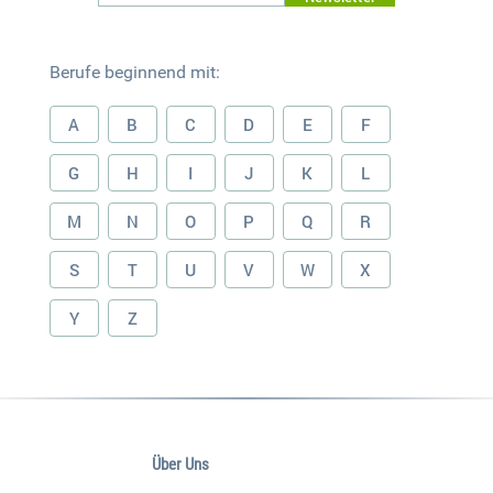
Berufe beginnend mit:
A
B
C
D
E
F
G
H
I
J
K
L
M
N
O
P
Q
R
S
T
U
V
W
X
Y
Z
Über Uns