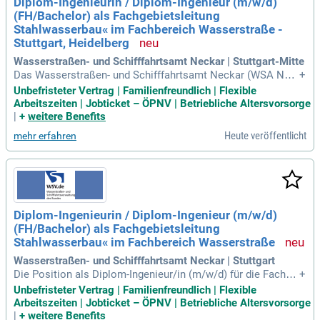
Diplom-Ingenieurin / Diplom-Ingenieur (m/w/d)
ben Sie sich jetzt!
(FH/Bachelor) als Fachgebietsleitung
Stahlwasserbau« im Fachbereich Wasserstraße -
Stuttgart, Heidelberg
Wasserstraßen- und Schifffahrtsamt Neckar | Stuttgart-Mitte
Das Wasserstraßen- und Schifffahrtsamt Neckar (WSA Nec
+
kar) sucht eine/n Diplom-Ingenieurin / Diplom-Ingenieur (m/
Unbefristeter Vertrag | Familienfreundlich | Flexible
w/d) als Fachgebietsleitung „Stahlwasserbau“. Der unbefrist
Arbeitszeiten | Jobticket – ÖPNV | Betriebliche Altersvorsorge
ete Vollzeitjob (39 Std./Woche) ist in Heidelberg oder Stuttg
|
+
weitere Benefits
art angesiedelt. Als Fachgebietsleitung übernehmen Sie die
Heute veröffentlicht
mehr erfahren
Verantwortung für 13 Mitarbeitende und die Führung des Fa
chgebietes Stahlwasserbau. Ihre Hauptaufgaben umfassen
die Instandsetzung und den Ersatz von Stahlwasserbauwerk
en entlang des Neckars. Dieser Bereich erstreckt sich über
27 Staustufen, einschließlich Hochwassersperrtoren. Bewer
ben Sie sich jetzt unter Referenzcode 20261301 9328 und ge
Diplom-Ingenieurin / Diplom-Ingenieur (m/w/d)
stalten Sie die Wasserstraße aktiv mit!
(FH/Bachelor) als Fachgebietsleitung
Stahlwasserbau« im Fachbereich Wasserstraße
Wasserstraßen- und Schifffahrtsamt Neckar | Stuttgart
Die Position als Diplom-Ingenieur/in (m/w/d) für die Fachge
+
bietsleitung "Stahlwasserbau" im WSA Neckar bietet eine s
Unbefristeter Vertrag | Familienfreundlich | Flexible
pannende Herausforderung in Heidelberg oder Stuttgart. Sie
Arbeitszeiten | Jobticket – ÖPNV | Betriebliche Altersvorsorge
leiten ein Team von 13 Mitarbeitern und sind verantwortlich
|
+
weitere Benefits