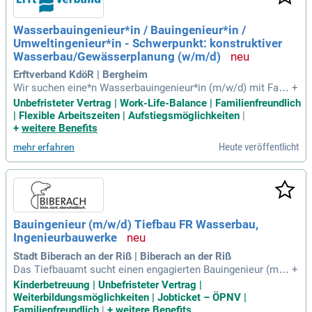
Wasserbauingenieur*in / Bauingenieur*in /
Umweltingenieur*in - Schwerpunkt: konstruktiver
Wasserbau/Gewässerplanung (w/m/d)
Erftverband KdöR | Bergheim
Wir suchen eine*n Wasserbauingenieur*in (m/w/d) mit Fach
+
richtung konstruktiver Wasserbau und Gewässerplanung zur
Unbefristeter Vertrag | Work-Life-Balance | Familienfreundlich
Verstärkung unseres Teams. Diese Position kann sowohl in
| Flexible Arbeitszeiten | Aufstiegsmöglichkeiten
|
Vollzeit als auch in vollzeitnaher Teilzeit besetzt werden. De
+
weitere Benefits
r Erftverband ist verantwortlich für innovative wasserbaulich
Heute veröffentlicht
mehr erfahren
e Maßnahmen zur Gewährleistung des Abflusses, darunter
Hochwasserrückhaltebecken. Zu den Hauptaufgaben gehör
en Projektleitung, Objektplanung und die Renaturierung von
Gewässern. Zudem sind Sie für die Erstellung von Planfests
tellungsunterlagen und die Mitwirkung bei Vergaben zuständ
ig. Bewerben Sie sich jetzt und gestalten Sie die Zukunft de
Bauingenieur (m/w/d) Tiefbau FR Wasserbau,
s Wasserbaus aktiv mit!
Ingenieurbauwerke
Stadt Biberach an der Riß | Biberach an der Riß
Das Tiefbauamt sucht einen engagierten Bauingenieur (m/
+
w/d) für die Bereiche Wasserbau und Ingenieurbauwerke. In
Kinderbetreuung | Unbefristeter Vertrag |
dieser unbefristeten Position erwarten Sie spannende Aufga
Weiterbildungsmöglichkeiten | Jobticket – ÖPNV |
ben wie Entwurfs- und Ausführungsplanung sowie Bauleitun
Familienfreundlich
|
+
weitere Benefits