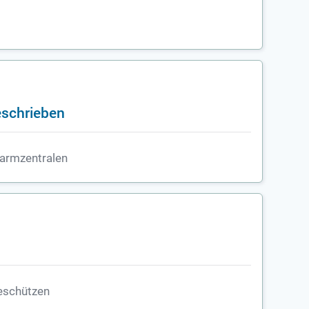
eschrieben
armzentralen
eschützen