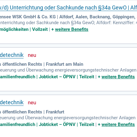
w/d) Unterrichtung oder Sachkunde nach §34a GewO | Alf
ensee WSK GmbH & Co. KG | Alfdorf, Aalen, Backnang, Göppingen
nterrichtung oder Sachkunde nach §34a GewO; Alfdorf: Kennziffer: 4
Schutz von Personen, Objekten und Werten: Sorgfältige Kontrolle v
möglichkeiten | Vollzeit
|
+
weitere Benefits
udetechnik
 öffentlichen Rechts | Frankfurt am Main
teuerung und Überwachung energieversorgungstechnischer Anlagen 
tlichkeit; Analyse von Störungen, unmittelbares Eingreifen bei Gre
amilienfreundlich | Jobticket – ÖPNV | Teilzeit
|
+
weitere Benefits
udetechnik
öffentlichen Rechts | Frankfurt
teuerung und Überwachung energieversorgungstechnischer Anlagen ü
tlichkeit Analyse von Störungen, unmittelbares Eingreifen bei Gren
amilienfreundlich | Jobticket – ÖPNV | Teilzeit
|
+
weitere Benefits