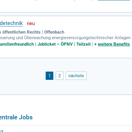
udetechnik
 öffentlichen Rechts | Offenbach
teuerung und Überwachung energieversorgungstechnischer Anlagen ü
tlichkeit Analyse von Störungen, unmittelbares Eingreifen bei Gren
amilienfreundlich | Jobticket – ÖPNV | Teilzeit
|
+
weitere Benefits
1
2
nächste
ntrale Jobs