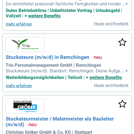
Du vermittelst praxisnah fachliche Fertigkeiten und modern
+
es Know-how im Stuckateurhandwerk; Du unterrichtest Aus
Gutes Betriebsklima | Unbefristeter Vertrag | Urlaubsgeld |
zubildende mit unterschiedlichen Voraussetzungen und Tale
Vollzeit
|
+
weitere Benefits
nten; Du begleitest Auszubildende fachlich und persönlich a
Heute veröffentlicht
mehr erfahren
uf ihrem Weg zu einer
Stuckateure (m/w/d) in Remchingen
Trio Personalmanagement GmbH | Remchingen
Stuckateure (m/w/d). Standort: Remchingen. Deine Aufgabe
+
n: Herstellung und Sanierung von Inen- und Außenputz; Verp
Weiterbildungsmöglichkeiten | Teilzeit
|
+
weitere Benefits
utzen von Rohbauten; Innenausbau im Bereich von Trcokenb
Heute veröffentlicht
mehr erfahren
au; Dämmung, Installation von Wärmeverbundsystemen, Da
chdämmung etc.
Stuckateurmeister / Malermeister als Bauleiter
(m/w/d)
Christian Gröber GmbH & Co. KG | Stuttgart