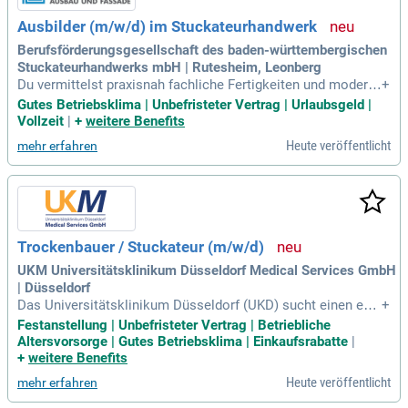
Ausbilder (m/w/d) im Stuckateurhandwerk
Berufsförderungsgesellschaft des baden-württembergischen
Stuckateurhandwerks mbH | Rutesheim, Leonberg
Du vermittelst praxisnah fachliche Fertigkeiten und modern
+
es Know-how im Stuckateurhandwerk; Du unterrichtest Aus
Gutes Betriebsklima | Unbefristeter Vertrag | Urlaubsgeld |
zubildende mit unterschiedlichen Voraussetzungen und Tale
Vollzeit
|
+
weitere Benefits
nten; Du begleitest Auszubildende fachlich und persönlich a
Heute veröffentlicht
mehr erfahren
uf ihrem Weg zu einer
Trockenbauer / Stuckateur (m/w/d)
UKM Universitätsklinikum Düsseldorf Medical Services GmbH
| Düsseldorf
Das Universitätsklinikum Düsseldorf (UKD) sucht einen eng
+
agierten Trockenbauer / Stuckateur (m/w/d) zur Verstärkun
Festanstellung | Unbefristeter Vertrag | Betriebliche
g seines Teams. In einem der größten Krankenhäuser der La
Altersvorsorge | Gutes Betriebsklima | Einkaufsrabatte
|
ndeshauptstadt unterstützen Sie wichtige Klinikabläufe durc
+
weitere Benefits
h Ihre handwerklichen Fähigkeiten. Zu Ihren Aufgaben gehör
Heute veröffentlicht
mehr erfahren
en der Bau von Leichtbauwänden und die Verarbeitung von
Dämmmaterialien. Sie installieren außerdem Trockenbau- u