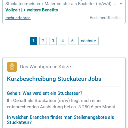
Stuckateurmeister / Malermeister als Bauleiter (m/w/d): Ori
+
ginal Stellenanzeige auf Step Stone.de bit.ly/4w2X7RC APC
Vollzeit
|
+
weitere Benefits
T1_DE.
Heute veröffentlicht
mehr erfahren
1
2
3
4
5
nächste
Das Wichtigste in Kürze
Kurzbeschreibung Stuckateur Jobs
Gehalt: Was verdient ein Stuckateur?
Ihr Gehalt als Stuckateur (m/w) liegt nach einer
entsprechenden Ausbildung bei ca. 3.250 € pro Monat.
In welchen Branchen findet man Stellenangebote als
Stuckateur?