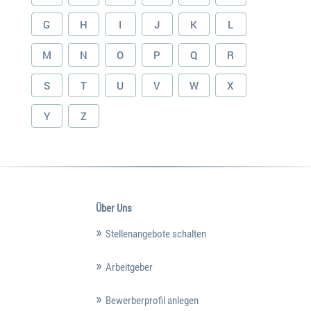
G
H
I
J
K
L
M
N
O
P
Q
R
S
T
U
V
W
X
Y
Z
Über Uns
Stellenangebote schalten
Arbeitgeber
Bewerberprofil anlegen