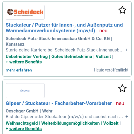
nd Trennwandsysteme unter Berücksichtigung von Schall- u
nd Brandschutzvorgaben. Ihre Arbeit umfasst das Verkleide
n von Wänden und Decken mit Gipsplatten und anderen Mat
erialien. Werden Sie Teil eines dynamischen Teams und trag
Stuckateur / Putzer für Innen-, und Außenputz und
en Sie zur optimalen Patientenversorgung im Gesundheitsw
Wärmedämmverbundsysteme (m/w/d)
esen bei!
Scheideck Putz-Stuck-Innenausbau GmbH & Co. KG |
Konstanz
Starte deine Karriere bei Scheideck Putz-Stuck-Innenausbau
+
GmbH & Co.! Wir suchen motivierte Stuckateure, Maler oder
Unbefristeter Vertrag | Gutes Betriebsklima | Vollzeit
|
Maurer mit Berufserfahrung oder engagierte Neueinsteiger.
+
weitere Benefits
Bei uns erwartet dich ein unbefristetes Arbeitsverhältnis un
Heute veröffentlicht
mehr erfahren
d spannende Bauprojekte. In einem kollegialen Umfeld kann
st du deine Ideen einbringen und dich kontinuierlich weitere
ntwickeln. Profitiere von unserer Führungsakademie und ni
mm an Mitarbeiter-Events wie Sommer- und Weihnachtsfeie
rn teil. Bewirb dich jetzt per E-Mail oder Post und werde Teil
unseres Teams!
Gipser / Stuckateur - Facharbeiter-Vorarbeiter
Oeschger GmbH | Wehr
Bist du Gipser oder Stuckateur (m/w/d) und suchst nach ein
+
er neuen Herausforderung? Bei Gipser Oeschger bieten wir d
Weihnachtsgeld | Weiterbildungsmöglichkeiten | Vollzeit
|
ir die Möglichkeit, deine Kreativität und Fähigkeiten optimal
+
weitere Benefits
einzubringen. Werde Teil eines motivierten Teams, das Wert