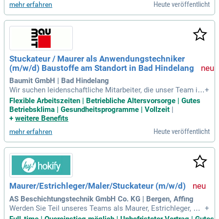
Heute veröffentlicht
mehr erfahren
auf Zuverlässigkeit und Eigenverantwortung legt. Wir garanti
eren dir einen sicheren Arbeitsplatz, faire Entlohnung sowie
Prämien und Mitarbeitervorteile. Genieße zudem Weiterbildu
ngsangebote und hochwertige Arbeitsmittel. Bewirb dich jet
zt und profitiere von attraktiven Zusatzleistungen wie Weihn
achtsgeld und Altersvorsorge!
Stuckateur / Maurer als Anwendungstechniker
(m/w/d) Baustoffe am Standort in Bad Hindelang
Baumit GmbH | Bad Hindelang
Wir suchen leidenschaftliche Mitarbeiter, die unser Team im
+
Bauwesen unterstützen. Ihre Aufgaben umfassen anwendun
Flexible Arbeitszeiten | Betriebliche Altersvorsorge | Gutes
gstechnische Bewertungen, Produktentwicklungen und die Ü
Betriebsklima | Gesundheitsprogramme | Vollzeit
|
berprüfung von Reklamationen. Ideale Bewerber bringen ein
+
weitere Benefits
e Ausbildung als Stuckateur, Maler oder Maurer mit, bevorzu
Heute veröffentlicht
mehr erfahren
gt mit Meisterabschluss. Praktische Erfahrung mit Putz- und
Mörtelsystemen ist von Vorteil. Freuen Sie sich auf flexible
Arbeitszeiten, 30 Tage Urlaub und KITA-Zuschüsse. Werden
Sie Teil unseres Erfolges und profitieren Sie von einer betrie
blichen Altersvorsorge!
Maurer/Estrichleger/Maler/Stuckateur (m/w/d)
AS Beschichtungstechnik GmbH Co. KG | Bergen, Affing
Werden Sie Teil unseres Teams als Maurer, Estrichleger, Ma
+
ler oder Stuckateur (m/w/d) – Quereinsteiger sind willkom
Full-time | Quereinstieg möglich | Unbefristeter Vertrag | Gutes