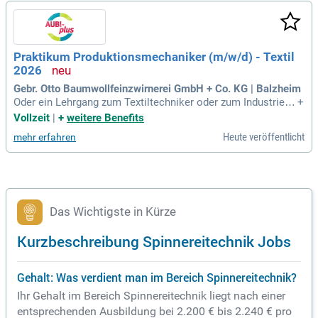
Praktikum Produktionsmechaniker (m/w/d) - Textil
2026
Gebr. Otto Baumwollfeinzwirnerei GmbH + Co. KG | Balzheim
Oder ein Lehrgang zum Textiltechniker oder zum Industriem
+
eister Textilwirtschaft beispielsweise. KURZ UND KNACKIG:
Vollzeit
|
+
weitere Benefits
Diese Fächer liegen Dir: Mathe, Physik, Technik/Werken.
Heute veröffentlicht
mehr erfahren
Das Wichtigste in Kürze
Kurzbeschreibung Spinnereitechnik Jobs
Gehalt: Was verdient man im Bereich Spinnereitechnik?
Ihr Gehalt im Bereich Spinnereitechnik liegt nach einer
entsprechenden Ausbildung bei 2.200 € bis 2.240 € pro