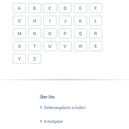
A
B
C
D
E
F
G
H
I
J
K
L
M
N
O
P
Q
R
S
T
U
V
W
X
Y
Z
Über Uns
Stellenangebote schalten
Arbeitgeber