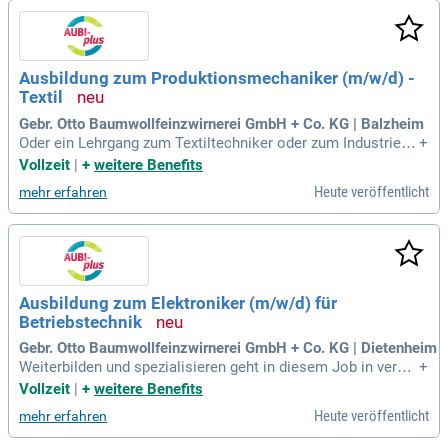
Ausbildung zum Produktionsmechaniker (m/w/d) -
Textil
Gebr. Otto Baumwollfeinzwirnerei GmbH + Co. KG | Balzheim
Oder ein Lehrgang zum Textiltechniker oder zum Industriem
+
eister Textilwirtschaft beispielsweise. KURZ UND KNACKIG:
Vollzeit
|
+
weitere Benefits
Diese Fächer liegen Dir: Mathe, Physik, Technik/Werken.
Heute veröffentlicht
mehr erfahren
Ausbildung zum Elektroniker (m/w/d) für
Betriebstechnik
Gebr. Otto Baumwollfeinzwirnerei GmbH + Co. KG | Dietenheim
Weiterbilden und spezialisieren geht in diesem Job in versc
+
hiedenen Richtungen: Das Spektrum reicht von Elektronik u
Vollzeit
|
+
weitere Benefits
nd Mechatronik über die elektrische Energietechnik bis hin
Heute veröffentlicht
mehr erfahren
zu elektrischer Mess-, Steuerungs- und Regelungstechnik.