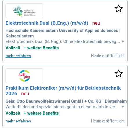
Elektrotechnik Dual (B.Eng.) (m/w/d)
Hochschule Kaiserslautern University of Applied Sciences |
Kaiserslautern
Elektrotechnik Dual (B. Eng.): Ohne Elektrotechnik bewegt s
+
ich nichts: Wenn du aktiv an der Gestaltung unserer technis
Vollzeit
|
+
weitere Benefits
chen Zukunft mitwirken möchtest, ist das (duale) Elektrotec
Heute veröffentlicht
mehr erfahren
hnikstudium genau das Richtige für dich.
Praktikum Elektroniker (m/w/d) für Betriebstechnik
2026
Gebr. Otto Baumwollfeinzwirnerei GmbH + Co. KG | Dietenheim
Weiterbilden und spezialisieren geht in diesem Job in versc
+
hiedenen Richtungen: Das Spektrum reicht von Elektronik u
Vollzeit
|
+
weitere Benefits
nd Mechatronik über die elektrische Energietechnik bis hin
Heute veröffentlicht
mehr erfahren
zu elektrischer Mess-, Steuerungs- und Regelungstechnik.