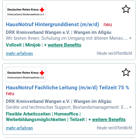
HausNotruf Hintergrunddienst (m/w/d)
DRK Kreisverband Wangen e.V. | Wangen im Allgäu
Wir bieten Ihnen: Schulung im Umgang mit älteren Mensche
+
n; Entsprechende Ausrüstung; Einweisung in die Haus Notru
Vollzeit | Minijob
|
+
weitere Benefits
f-Gerätetechnik. Bitte bewerben Sie sich über unser Onlinep
Heute veröffentlicht
mehr erfahren
ortal: https://www.drk-kv-wangen.de/karriere/stellenangebot
e.html.
HausNotruf Fachliche Leitung (m/w/d) Teilzeit 75 %
DRK Kreisverband Wangen e.V. | Wangen im Allgäu
Geräte und technischer Support; Bestandsmanagement: Eig
+
enverantwortliche Beschaffung, Verwaltung und Wartung vo
Flexible Arbeitszeiten | Homeoffice |
n Notrufgeräten unter Berücksichtigung der Kosteneffizienz;
Weiterbildungsmöglichkeiten | Teilzeit
|
+
weitere Benefits
Sie wirken mit an der Weiterentwicklung der mobilen Komm
Heute veröffentlicht
mehr erfahren
unikation für ein durch Technik