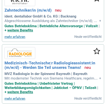
Zahntechniker/in (m/w/d)
ident. dentallabor GmbH & Co. KG | Backnang
Abgeschlossene Ausbildung als Zahntechniker (m/w/d); Erf
+
ahrung in der digitalen Zahntechnik und CAD/CAM von Vort
Gutes Betriebsklima | Betriebliche Altersvorsorge | Vollzeit
|
eil; Interesse an moderner Implantatprothetik, Vollkeramik,
+
weitere Benefits
Vollrestaurationen und ästhetischen Frontzahn Versorgung
Heute veröffentlicht
mehr erfahren
en; Selbstständige und
Medizinisch-Technische:r Radiologieassistent:in
(m/w/d) - Werden Sie Teil unseres Teams!
MVZ Radiologie In der Spinnerei Bayreuth | Bayreuth
Mit modernster Technik von Siemens Healthcare, regelmäßi
+
gen Fortbildungen und der Zusammenarbeit mit renommiert
Gutes Betriebsklima | Unbefristeter Vertrag |
en Partnern wie den Universitätskliniken Freiburg und Würzb
Weiterbildungsmöglichkeiten | Jobticket – ÖPNV | Teilzeit
|
urg sowie dem Diagnostischen Brustzentrum Göttingen setz
+
weitere Benefits
en wir auf höchste fachliche
Heute veröffentlicht
mehr erfahren