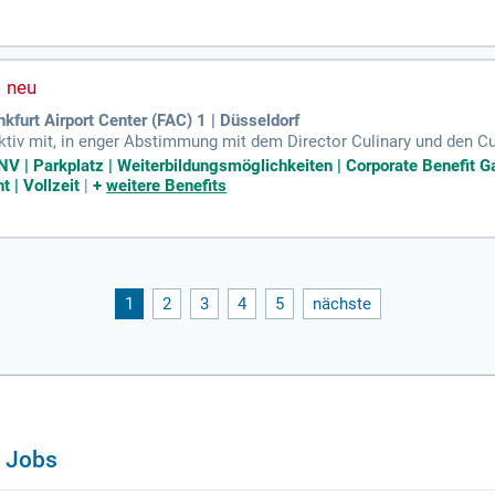
urt Airport Center (FAC) 1 | Düsseldorf
tiv mit, in enger Abstimmung mit dem Director Culinary und den Cu
ion der Küchenbereiche an unseren fünf Standorten, einschließlich
PNV | Parkplatz | Weiterbildungsmöglichkeiten | Corporate Benefit
 | Vollzeit
|
+
weitere Benefits
1
2
3
4
5
nächste
g Jobs