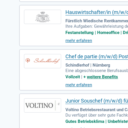
Hauswirtschafter/in (m/w/
Fürstlich Wiedische Rentkammer 
Ihre Aufgaben: Gewährleistung d
äschepflege; Gelegentliche Boten
Festanstellung | Homeoffice | Dr
mehr erfahren
Chef de partie (m/w/d) Po
Schindlerhof | Nürnberg
Eine abgeschlossene Berufsausbil
neuen Gerichten; Fachkompetenz;
Vollzeit
|
+
weitere Benefits
mehr erfahren
Junior Souschef (m/w/d) fü
Voltino Betriebsrestaurant und C
Du verfügst über sehr gute Fach
isiert und lösungsorientiert.
Gutes Betriebsklima | Unbefristet