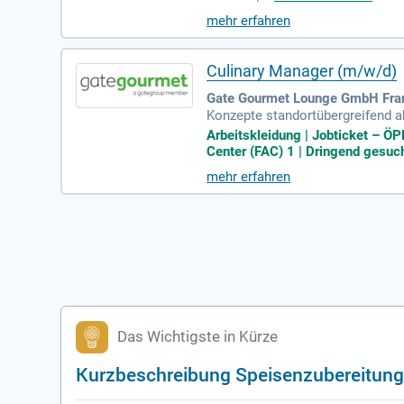
mehr erfahren
Culinary Manager (m/w/d)
Gate Gourmet Lounge GmbH Frankf
Konzepte standortübergreifend ak
antworten Führung und Organisat
Arbeitskleidung | Jobticket – Ö
Center (FAC) 1 | Dringend gesucht
mehr erfahren
Das Wichtigste in Kürze
Kurzbeschreibung Speisenzubereitun