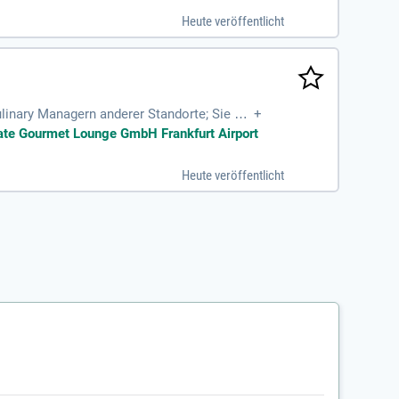
Heute veröffentlicht
linary Managern anderer Standorte; Sie ver
+
 Steuerung der Speisenzubereitung
 Gate Gourmet Lounge GmbH Frankfurt Airport
Heute veröffentlicht