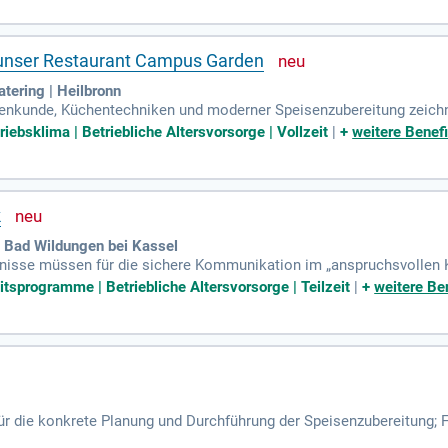
r unser Restaurant Campus Garden
atering | Heilbronn
renkunde, Küchentechniken und moderner Speisenzubereitung zeich
Teamverständnis.
riebsklima | Betriebliche Altersvorsorge | Vollzeit
|
+
weitere Benefi
k
| Bad Wildungen bei Kassel
nisse müssen für die sichere Kommunikation im „anspruchsvollen K
en.
itsprogramme | Betriebliche Altersvorsorge | Teilzeit
|
+
weitere Be
für die konkrete Planung und Durchführung der Speisenzubereitung;
alten und warmen Speisen, sowohl á la Carte-, Event-, Bankett- und