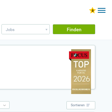
Finden
Jobs
»
e
Sortieren