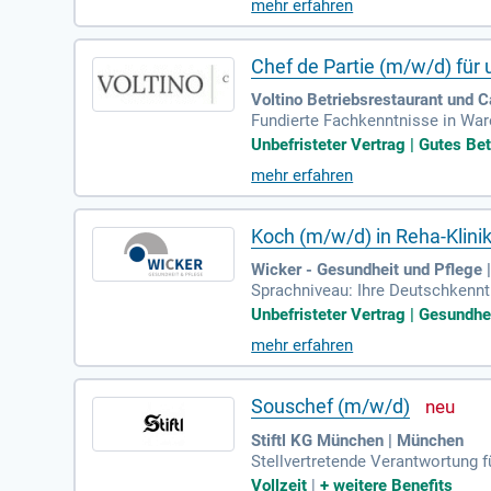
mehr erfahren
Chef de Partie (m/w/d) fü
Voltino Betriebsrestaurant und C
Fundierte Fachkenntnisse in Wa
Organisationstalent und echtes 
Unbefristeter Vertrag | Gutes Bet
mehr erfahren
Koch (m/w/d) in Reha-Klini
Wicker - Gesundheit und Pflege 
Sprachniveau: Ihre Deutschkennt
er Speisenzubereitung vorzubeug
Unbefristeter Vertrag | Gesundhe
mehr erfahren
Souschef (m/w/d)
Stiftl KG München | München
Stellvertretende Verantwortung 
m Küchenchef; Zubereitung von k
Vollzeit
|
+
weitere Benefits