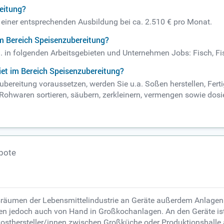
eitung?
h einer entsprechenden Ausbildung bei ca. 2.510 € pro Monat.
m Bereich Speisenzubereitung?
B. in folgenden Arbeitsgebieten und Unternehmen Jobs: Fisch, Fi
et im Bereich Speisenzubereitung?
ubereitung voraussetzen, werden Sie u.a. Soßen herstellen, Fert
el Rohwaren sortieren, säubern, zerkleinern, vermengen sowie d
bote
onsräumen der Lebensmittelindustrie an Geräte außerdem Anlage
en jedoch auch von Hand in Großkochanlagen. An den Geräte ist 
osthersteller/innen zwischen Großküche oder Produktionshalle