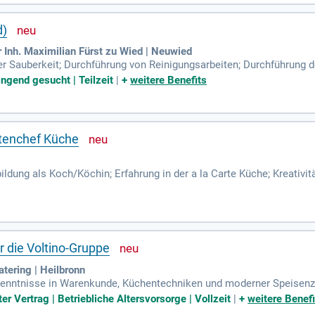
d)
Inh. Maximilian Fürst zu Wied | Neuwied
er Sauberkeit; Durchführung von Reinigungsarbeiten; Durchführung 
fahrten, Einkaufsfahrten.
ingend gesucht | Teilzeit
|
+
weitere Benefits
stenchef Küche
dung als Koch/Köchin; Erfahrung in der a la Carte Küche; Kreativitä
 Eigenmotivation; Hand on Mentalität.
r die Voltino-Gruppe
atering | Heilbronn
kenntnisse in Warenkunde, Küchentechniken und moderner Speisenzub
er Vertrag | Betriebliche Altersvorsorge | Vollzeit
|
+
weitere Benefi