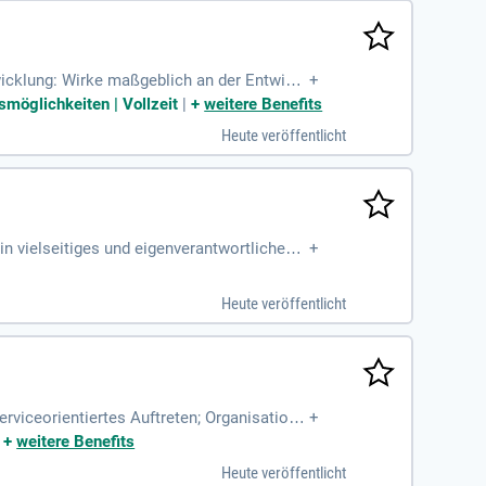
wicklung: Wirke maßgeblich an der Entwickl
+
its des Mainstreams; Speisenzubereitung
smöglichkeiten | Vollzeit
|
+
weitere Benefits
Heute veröffentlicht
in vielseitiges und eigenverantwortliches
+
eiten; Für die Speisenzubereitung
Heute veröffentlicht
erviceorientiertes Auftreten; Organisations
+
tätsanspruch bei der Speisenzubereitung
|
+
weitere Benefits
Heute veröffentlicht