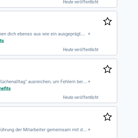
Heute veröffentlicht
nen dich ebenso aus wie ein ausgeprägtes
+
ts
Heute veröffentlicht
üchenalltag“ ausreichen, um Fehlern bei d
+
nefits
Heute veröffentlicht
 Führung der Mitarbeiter gemeinsam mit de
+
 Cateringgeschäft