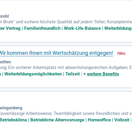
brohl
 Brule" und sichere höchste Qualität auf jedem Teller; Konzeptent
vativer Küchenkonzepte mit – kreativ, modern und gerne auch abse
ter Vertrag | Familienfreundlich | Work-Life-Balance | Weiterbildung
 Wir kommen Ihnen mit Wertschätzung entgegen!
hotten
ung; Ein sicherer Arbeitsplatz mit abwechslungsreichen Aufgaben; E
hlossenen und engagierten Team; Fort- und Weiterbildungsmöglichk
| Weiterbildungsmöglichkeiten | Teilzeit
|
+
weitere Benefits
Zwingenberg
d zuverlässige Arbeitsweise; Teamfähigkeit sowie freundliches und s
bei hohem Arbeitsaufkommen; Verantwortungsbewusstsein und Quali
Betriebsklima | Betriebliche Altersvorsorge | Homeoffice | Vollzeit