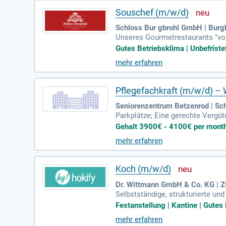
Souschef (m/w/d)
Schloss Bur gbrohl GmbH | Burg
Unseres Gourmetrestaurants "von
ung neuer Speisekarten und inno
Gutes Betriebsklima | Unbefriste
mehr erfahren
Pflegefachkraft (m/w/d) –
Seniorenzentrum Betzenrod | Sc
Parkplätze; Eine gerechte Vergüt
Aufgabengebiet in einem aufgesc
Gehalt 3900€ - 4100€ per month 
mehr erfahren
Koch (m/w/d)
Dr. Wittmann GmbH & Co. KG | 
Selbstständige, strukturierte un
talent und Belastbarkeit, auch 
Festanstellung | Kantine | Gutes 
mehr erfahren