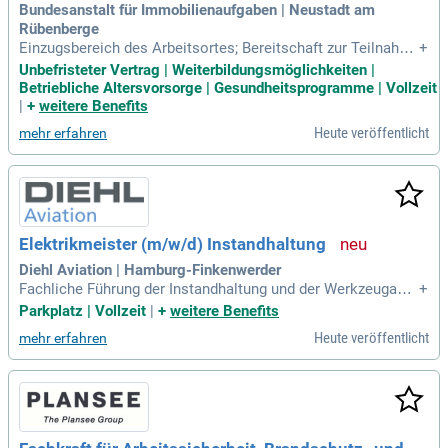
Bundesanstalt für Immobilienaufgaben | Neustadt am
Rübenberge
Einzugsbereich des Arbeitsortes; Bereitschaft zur Teilnahm
+
e an ein- und mehrtägigen Fortbildungsveranstaltungen im g
Unbefristeter Vertrag | Weiterbildungsmöglichkeiten |
esamten Bundesgebiet; Bereitschaft zur Sicherheitsüberprüf
Betriebliche Altersvorsorge | Gesundheitsprogramme | Vollzeit
ung gem.
|
+
weitere Benefits
Heute veröffentlicht
mehr erfahren
Elektrikmeister (m/w/d) Instandhaltung
Diehl Aviation | Hamburg-Finkenwerder
Fachliche Führung der Instandhaltung und der Werkzeugaus
+
gabe und der diesen Bereichen zugeordneten Mitarbeitende
Parkplatz | Vollzeit
|
+
weitere Benefits
n unter Berücksichtigung arbeitsrechtlicher und sicherheitsr
Heute veröffentlicht
mehr erfahren
elevanter Vorgaben; Verantwortung für das operative Tages
geschäft, wie z.