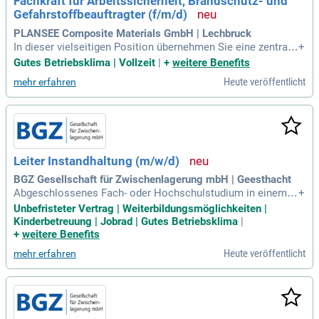
Fachkraft für Arbeitssicherheit, Brandschutz- und
Gefahrstoffbeauftragter (f/m/d)
PLANSEE Composite Materials GmbH | Lechbruck
In dieser vielseitigen Position übernehmen Sie eine zentrale
+
Rolle bei der Gestaltung und Weiterentwicklung der Bereich
Gutes Betriebsklima | Vollzeit
|
+
weitere Benefits
e Arbeitssicherheit, Brandschutz und Gefahrstoffmanageme
Heute veröffentlicht
mehr erfahren
nt und tragen maßgeblich dazu bei, die Sicherheit, Gesundhe
it und den Schutz
Leiter Instandhaltung (m/w/d)
BGZ Gesellschaft für Zwischenlagerung mbH | Geesthacht
Abgeschlossenes Fach- oder Hochschulstudium in einem n
+
atur- oder ingenieurwissenschaftlichen Fach; Nennenswerte
Unbefristeter Vertrag | Weiterbildungsmöglichkeiten |
Berufserfahrung in der Instandhaltung, vorzugsweise in kern
Kinderbetreuung | Jobrad | Gutes Betriebsklima
|
technischen Anlagen, wünschenswert; Einschlägige Kenntni
+
weitere Benefits
sse des kerntechnischen Regelwerkes
Heute veröffentlicht
mehr erfahren