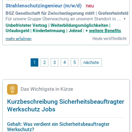
Strahlenschutzingenieur (m/w/d)
BGZ Gesellschaft für Zwischenlagerung mbH | Grafenrheinfeld
Für unsere Gruppe Überwachung an unserem Standort in Gr
+
afenrheinfeld suchen wir zum nächstmöglichen Zeitpunkt: S
Unbefristeter Vertrag | Weiterbildungsmöglichkeiten |
trahlenschutzingenieur (m/w/d); Vertreten des*der Strahlens
Urlaubsgeld | Kinderbetreuung | Jobrad
|
+
weitere Benefits
chutzbeauftragten; Planen und Durchführen aller Strahlensc
Heute veröffentlicht
mehr erfahren
hutz- und Überwachungsaufgaben
1
2
3
4
5
nächste
Das Wichtigste in Kürze
Kurzbeschreibung Sicherheitsbeauftragter
Werkschutz Jobs
Gehalt: Was verdient ein Sicherheitsbeauftragter
Werkschutz?