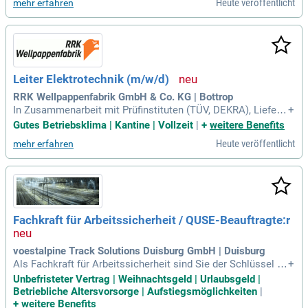
Heute veröffentlicht
mehr erfahren
Leiter Elektrotechnik (m/w/d)
RRK Wellpappenfabrik GmbH & Co. KG | Bottrop
In Zusammenarbeit mit Prüfinstituten (TÜV, DEKRA), Liefera
+
nten und Maschinenherstellern zur Gewährleistung des Arbe
Gutes Betriebsklima | Kantine | Vollzeit
|
+
weitere Benefits
itsschutzes; Sicherstellung der regelmäßigen Wartungen un
Heute veröffentlicht
mehr erfahren
d Inspektionen an Maschinen und Anlagen; Beratung bei der
Erstellung von Investitionsplänen
Fachkraft für Arbeitssicherheit / QUSE-Beauftragte:r
voestalpine Track Solutions Duisburg GmbH | Duisburg
Als Fachkraft für Arbeitssicherheit sind Sie der Schlüssel zu
+
einer sicheren Arbeitsumgebung. Gemäß ASiG und DGUV st
Unbefristeter Vertrag | Weihnachtsgeld | Urlaubsgeld |
ellen Sie sicher, dass Mitarbeitende an unseren Standorten i
Betriebliche Altersvorsorge | Aufstiegsmöglichkeiten
|
n Duisburg und Königsborn gesund arbeiten können. Sie sin
+
weitere Benefits