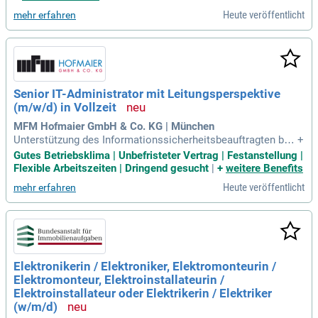
d die zentrale Ansprechperson für Fragen zum Arbeits- und
Heute veröffentlicht
mehr erfahren
Gesundheitsschutz. Ihr Hauptziel ist die Vermeidung von Ar
beitsunfällen. Dazu führen Sie Gefährdungsbeurteilungen, Be
gehungen und Unterweisungen durch. Durch die Analyse von
Unfallursachen entwickeln Sie effektive Präventionsmaßnah
men, um die Sicherheit im Unternehmen nachhaltig zu verbe
ssern.
Senior IT-Administrator mit Leitungsperspektive
(m/w/d) in Vollzeit
MFM Hofmaier GmbH & Co. KG | München
Unterstützung des Informationssicherheitsbeauftragten bei
+
m Betrieb und der Weiterentwicklung des Informationssiche
Gutes Betriebsklima | Unbefristeter Vertrag | Festanstellung |
rheitsmanagementsystems nach ISO 27001 durch definierte
Flexible Arbeitszeiten | Dringend gesucht
|
+
weitere Benefits
Zuarbeiten, Dokumentationen und Bereitstellung erforderlic
Heute veröffentlicht
mehr erfahren
her Informationen im eigenen
Elektronikerin / Elektroniker, Elektromonteurin /
Elektromonteur, Elektroinstallateurin /
Elektroinstallateur oder Elektrikerin / Elektriker
(w/m/d)