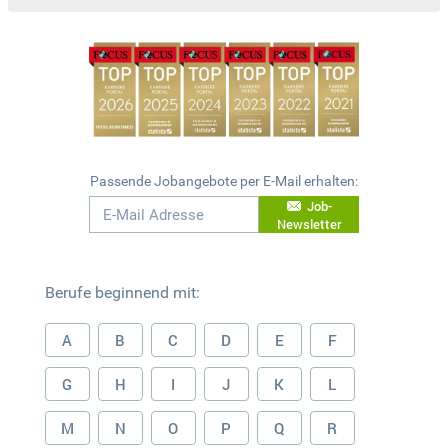
Passende Jobangebote per E-Mail erhalten:
Job-
Newsletter
Berufe beginnend mit:
A
B
C
D
E
F
G
H
I
J
K
L
M
N
O
P
Q
R