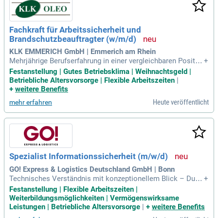
Fachkraft für Arbeitssicherheit und
Brandschutzbeauftragter (w/m/d)
KLK EMMERICH GmbH | Emmerich am Rhein
Mehrjährige Berufserfahrung in einer vergleichbaren Positio
+
n; Erfolgreich abgeschlossene Ausbildung zur Fachkraft für
Festanstellung | Gutes Betriebsklima | Weihnachtsgeld |
Arbeitssicherheit idealerweise in der chemischen Industrie;
Betriebliche Altersvorsorge | Flexible Arbeitszeiten
|
Ausbildung zum Brandschutzbeauftragten wünschenswert;
+
weitere Benefits
Gefahrstoffbeauftragter
Heute veröffentlicht
mehr erfahren
Spezialist Informationssicherheit (m/w/d)
GO! Express & Logistics Deutschland GmbH | Bonn
Technisches Verständnis mit konzeptionellem Blick – Du k
+
ennst typische Sicherheitsmaßnahmen (z. B. Netzwerk, Syst
Festanstellung | Flexible Arbeitszeiten |
eme, IAM, Logging) nicht nur theoretisch, sondern kannst di
Weiterbildungsmöglichkeiten | Vermögenswirksame
ese bewerten und in Anforderungen übersetzen.
Leistungen | Betriebliche Altersvorsorge
|
+
weitere Benefits