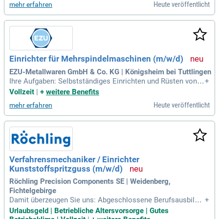
Heute veröffentlicht
mehr erfahren
wischen verschiedenen Abteilungen. Sie führen strukturierte
Root-Cause-Analysen durch und kommunizieren effektiv mit
internen sowie externen Stakeholdern. Voraussetzung ist ei
n abgeschlossenes naturwissenschaftliches Masterstudiu
m und mehrjährige Erfahrung in der biopharmazeutischen In
dustrie. Zudem benötigen Sie Kenntnisse in GMP-Anforderu
Einrichter für Mehrspindelmaschinen (m/w/d)
ngen und modernen QM-Systemen. Genießen Sie Vorteile wi
e mobiles Arbeiten, individuelle Weiterbildung und großzügi
EZU-Metallwaren GmbH & Co. KG | Königsheim bei Tuttlingen
ge Urlaubstage.
Ihre Aufgaben: Selbstständiges Einrichten und Rüsten von
+
Mehrspindeldrehmaschinen Optimierung und Überwachung
Vollzeit
|
+
weitere Benefits
von Fertigungsprozessen in der Serienproduktion Werkzeug
Heute veröffentlicht
mehr erfahren
auswahl, -wechsel und -einstellung Durchführung von Progra
mmkorrekturen und Prozessanpassungen
Verfahrensmechaniker / Einrichter
Kunststoffspritzguss (m/w/d)
Röchling Precision Components SE | Weidenberg,
Fichtelgebirge
Damit überzeugen Sie uns: Abgeschlossene Berufsausbildu
+
ng als Verfahrensmechaniker Kunststoff- und Kautschuktec
Urlaubsgeld | Betriebliche Altersvorsorge | Gutes
hnik oder vergleichbare Qualifikation; Alternativ langjährige r