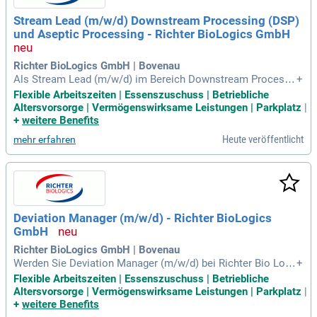
Stream Lead (m/w/d) Downstream Processing (DSP)
und Aseptic Processing - Richter BioLogics GmbH
Richter BioLogics GmbH | Bovenau
Als Stream Lead (m/w/d) im Bereich Downstream Processi
+
ng und Aseptic Processing in Bovenau sind Sie der zentrale
Flexible Arbeitszeiten | Essenszuschuss | Betriebliche
Ansprechpartner in interdisziplinären Teams. Ihre Hauptaufg
Altersvorsorge | Vermögenswirksame Leistungen | Parkplatz
|
abe umfasst die effektive Koordination von Teilprozessen in
+
weitere Benefits
Kundenprojekten zur Herstellung biologischer Produkte. Da
Heute veröffentlicht
mehr erfahren
bei stellen Sie die Einhaltung von GMP-Vorgaben sowie die
Qualität der Dokumentation sicher. Neben fachlicher Komm
unikation mit Kunden arbeiten Sie eng mit Prozessingenieur
en und der Gesamtprojektleitung zusammen. Sie unterstütz
en die Erstellung projektspezifischer Dokumente und wirken
bei Prozessvalidierungen mit. Voraussetzung ist ein abgesc
Deviation Manager (m/w/d) - Richter BioLogics
hlossenes naturwissenschaftliches Masterstudium sowie K
GmbH
enntnisse in Bioverfahrenstechnik und aseptischem Arbeite
n.
Richter BioLogics GmbH | Bovenau
Werden Sie Deviation Manager (m/w/d) bei Richter Bio Logi
+
cs in Bovenau und tragen Sie zur Qualität biopharmazeutisc
Flexible Arbeitszeiten | Essenszuschuss | Betriebliche
her Herstellprozesse bei. In dieser Schlüsselposition sind S
Altersvorsorge | Vermögenswirksame Leistungen | Parkplatz
|
ie verantwortlich für die eigenständige Bearbeitung produkti
+
weitere Benefits
onsrelevanter Abweichungen und agieren als Schnittstelle z