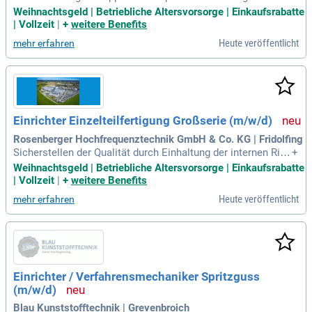
igt weltweit über 15.500 Mitarbeiter*innen an verschiedenen
Weihnachtsgeld | Betriebliche Altersvorsorge | Einkaufsrabatte
Standorten. Sie suchen eine technische Fachkraft mit einer
| Vollzeit
|
+
weitere Benefits
abgeschlossenen Ausbildung als Industriemechaniker oder
Heute veröffentlicht
mehr erfahren
Werkzeugmacher. Zu Ihren Aufgaben gehören das selbststä
ndige Herstellen und Prüfen von Werkzeugen, sowie die Qua
litätskontrolle. Auch das manuelle und CNC-gesteuerte Schl
eifen ist Teil Ihres Verantwortungsbereichs. Wartungsarbeit
en der Maschinen und die Erstellung von Fertigungsunterlag
en runden Ihr Aufgabenspektrum ab. Bei Interesse an einem
Einrichter Einzelteilfertigung Großserie (m/w/d)
dynamischen Arbeitsumfeld und innovativen Projekten, freu
en wir uns auf Ihre Bewerbung.
Rosenberger Hochfrequenztechnik GmbH & Co. KG | Fridolfing
Sicherstellen der Qualität durch Einhaltung der internen Rich
+
tlinien; Permanente Überprüfung der Fertigungsprozesse, Er
Weihnachtsgeld | Betriebliche Altersvorsorge | Einkaufsrabatte
kennen und Analysieren von Prozessproblemen; Instandsetz
| Vollzeit
|
+
weitere Benefits
en, Warten sowie Pflegen von Maschinen und Anlagen; Fach
Heute veröffentlicht
mehr erfahren
liche Zuständigkeit für die eingerichteten
Einrichter / Verfahrensmechaniker Spritzguss
(m/w/d)
Blau Kunststofftechnik | Grevenbroich