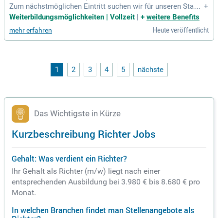
Zum nächstmöglichen Eintritt suchen wir für unseren Stand
+
ort in Grevenbroich Sie als Einrichter / Verfahrensmechanik
Weiterbildungsmöglichkeiten | Vollzeit
|
+
weitere Benefits
er Spritzguss Automotive (m/w/d).
Heute veröffentlicht
mehr erfahren
1
2
3
4
5
nächste
Das Wichtigste in Kürze
Kurzbeschreibung Richter Jobs
Gehalt: Was verdient ein Richter?
Ihr Gehalt als Richter (m/w) liegt nach einer
entsprechenden Ausbildung bei 3.980 € bis 8.680 € pro
Monat.
In welchen Branchen findet man Stellenangebote als