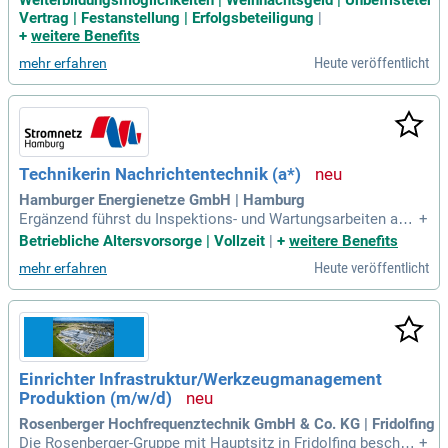
en dich ein Arbeitsvertrag mit übertariflicher Bezahlung sow
Vertrag | Festanstellung | Erfolgsbeteiligung
|
ie eine berufliche Perspektive und Weiterbildungsmöglichke
+
weitere Benefits
iten.
Heute veröffentlicht
mehr erfahren
Technikerin Nachrichtentechnik (a*)
Hamburger Energienetze GmbH | Hamburg
Ergänzend führst du Inspektions- und Wartungsarbeiten an n
+
achrichtentechnischen Systemen durch und trägst mit deine
Betriebliche Altersvorsorge | Vollzeit
|
+
weitere Benefits
r Mitarbeit im Bereitschaftsdienst zur hohen Verfügbarkeit u
Heute veröffentlicht
mehr erfahren
nserer Netzinfrastruktur bei.
Einrichter Infrastruktur/Werkzeugmanagement
Produktion (m/w/d)
Rosenberger Hochfrequenztechnik GmbH & Co. KG | Fridolfing
Die Rosenberger-Gruppe mit Hauptsitz in Fridolfing beschäft
+