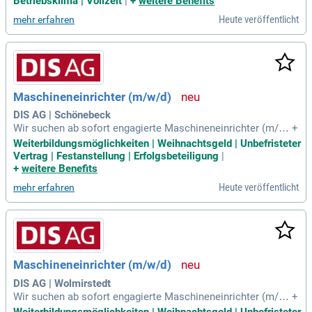
Betriebsklima | Vollzeit
|
+
weitere Benefits
elevante Berufserfahrung als Verfahrensmechaniker oder Ei
Heute veröffentlicht
mehr erfahren
nrichter im Kunststoffspritzguss
Maschineneinrichter (m/w/d)
DIS AG | Schönebeck
Wir suchen ab sofort engagierte Maschineneinrichter (m/w/
+
d) in Vollzeit. Neben abwechslungsreichen Aufgaben erwart
Weiterbildungsmöglichkeiten | Weihnachtsgeld | Unbefristeter
en dich ein Arbeitsvertrag mit übertariflicher Bezahlung sow
Vertrag | Festanstellung | Erfolgsbeteiligung
|
ie eine berufliche Perspektive und Weiterbildungsmöglichke
+
weitere Benefits
iten.
Heute veröffentlicht
mehr erfahren
Maschineneinrichter (m/w/d)
DIS AG | Wolmirstedt
Wir suchen ab sofort engagierte Maschineneinrichter (m/w/
+
d) in Vollzeit. Neben abwechslungsreichen Aufgaben erwart
Weiterbildungsmöglichkeiten | Weihnachtsgeld | Unbefristeter