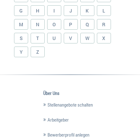
G
H
I
J
K
L
M
N
O
P
Q
R
S
T
U
V
W
X
Y
Z
Über Uns
Stellenangebote schalten
Arbeitgeber
Bewerberprofil anlegen