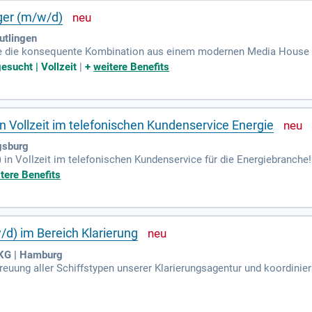
ger (m/w/d)
utlingen
 die konsequente Kombination aus einem modernen Media House un
r contentbasierte strategische Markenkommunikation.
esucht | Vollzeit
|
+
weitere Benefits
n Vollzeit im telefonischen Kundenservice Energie
gsburg
in Vollzeit im telefonischen Kundenservice für die Energiebranche
kannst du während der Servicezeiten von Montag bis Freitag, 7:00 b
tere Benefits
ind von Vorteil. Deine Stärken sind Freundlichkeit, Kundenorientie
kunden in spannenden Energieprojekten und zaubere ihnen ein Lächel
uns.
d) im Bereich Klarierung
KG | Hamburg
etreuung aller Schiffstypen unserer Klarierungsagentur und koordini
gigen Schiffstypen unserer Klarierungsgruppe (Linie, Tramp, Kreuzfa