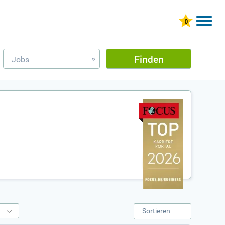
Finden
Jobs
»
e
Sortieren