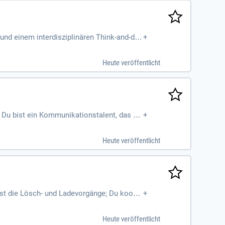
d einem interdisziplinären Think-and-do-
+
Heute veröffentlicht
! Du bist ein Kommunikationstalent, das Sp
+
is 19:00 Uhr, arbeiten. Gute PC-Kenntnisse
rung und eine positive Ausstrahlung. Unter
Heute veröffentlicht
n ins Gesicht! Bewirb dich jetzt und gest
erst die Lösch- und Ladevorgänge; Du koordi
+
hrt) und
Heute veröffentlicht