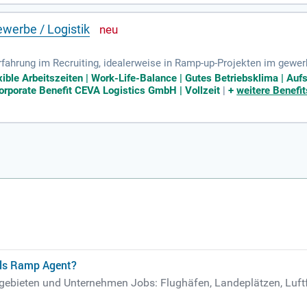
ewerbe / Logistik
Erfahrung im Recruiting, idealerweise in Ramp-up-Projekten im gewer
Arbeitsmarkts in der Logistik sind von Vorteil.
exible Arbeitszeiten | Work-Life-Balance | Gutes Betriebsklima | Auf
orporate Benefit CEVA Logistics GmbH | Vollzeit
|
+
weitere Benefit
als Ramp Agent?
sgebieten und Unternehmen Jobs: Flughäfen, Landeplätzen, Luftf