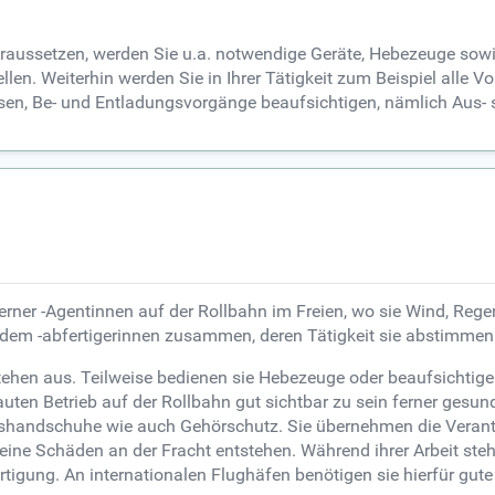
raussetzen, werden Sie u.a. notwendige Geräte, Hebezeuge sowie
en. Weiterhin werden Sie in Ihrer Tätigkeit zum Beispiel alle 
en, Be- und Entladungsvorgänge beaufsichtigen, nämlich Aus- 
rner -Agentinnen auf der Rollbahn im Freien, wo sie Wind, Regen,
rdem -abfertigerinnen zusammen, deren Tätigkeit sie abstimme
Stehen aus. Teilweise bedienen sie Hebezeuge oder beaufsichti
uten Betrieb auf der Rollbahn gut sichtbar zu sein ferner gesu
handschuhe wie auch Gehörschutz. Sie übernehmen die Verantwo
 keine Schäden an der Fracht entstehen. Während ihrer Arbeit st
gung. An internationalen Flughäfen benötigen sie hierfür gute