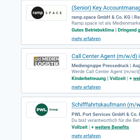
(Senior) Key Accountmana
ramp.space GmbH & Co. KG | Re
Ramp.space ist als Medienmarke
Tank mit integriertem Studio fü
Gutes Betriebsklima | Dringend g
mehr erfahren
Call Center Agent (m/w/d) i
Mediengruppe Pressedruck | Au
Werde Call Center Agent (m/w/d) 
aß am Telefonieren hat? Bei uns 
Kinderbetreuung | Vollzeit
|
+
wei
und kaufmännisches Verständnis s
mehr erfahren
stütze unsere Bestands- und Neu
alte die Zukunft der Energie mit 
Schifffahrtskaufmann (m/w/
PWL Port Services GmbH & Co. 
Du bist verantwortlich für die B
nierst die Hafenanläufe aller gän
Vollzeit
|
+
weitere Benefits
mehr erfahren